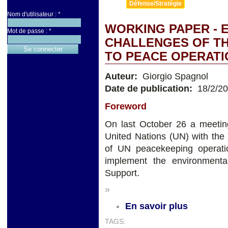
Défense/Stratégie
Nom d'utilisateur :
*
WORKING PAPER - 
Mot de passe :
*
CHALLENGES OF THE
TO PEACE OPERATI
Auteur:
Giorgio Spagnol
Date de publication:
18/2/2
Foreword
On last October 26 a meeting
United Nations (UN) with the
of UN peacekeeping operatio
implement the environmenta
Support.
»
En savoir plus
TAGS: