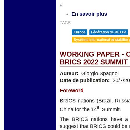
»
En savoir plus
TAGS:
Europe
Fédération de Russie
Système international et stabilité 
WORKING PAPER - 
BRICS 2022 SUMMI
Auteur:
Giorgio Spagnol
Date de publication:
20/7/2
Foreword
BRICS nations (Brazil, Russia
th
China for the 14
Summit.
The BRICS nations have a 
suggest that BRICS could be r