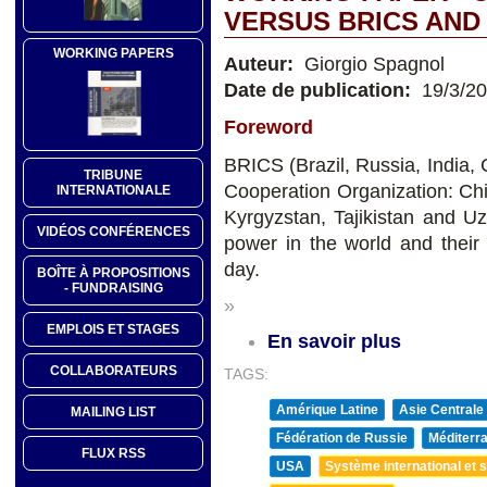
VERSUS BRICS AND
WORKING PAPERS
Auteur:
Giorgio Spagnol
Date de publication:
19/3/2
Foreword
BRICS (Brazil, Russia, India,
TRIBUNE
Cooperation Organization: Chi
INTERNATIONALE
Kyrgyzstan, Tajikistan and 
VIDÉOS CONFÉRENCES
power in the world and their
day.
BOÎTE À PROPOSITIONS
- FUNDRAISING
»
EMPLOIS ET STAGES
En savoir plus
COLLABORATEURS
TAGS:
Amérique Latine
Asie Centrale
MAILING LIST
Fédération de Russie
Méditerra
FLUX RSS
USA
Système international et st