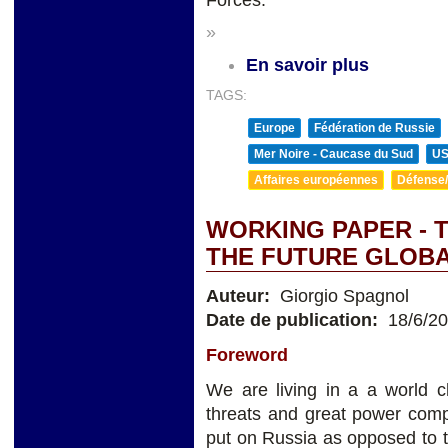
»
En savoir plus
TAGS:
Europe
Fédération de Russie
Mer Noire - Caucase du Sud
U
Affaires européennes
Défense/
WORKING PAPER - 
THE FUTURE GLOB
Auteur:
Giorgio Spagnol
Date de publication:
18/6/2
Foreword
We are living in a a world ch
threats and great power com
put on Russia as opposed to 