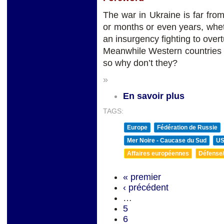
The war in Ukraine is far from
or months or even years, wheth
an insurgency fighting to over
Meanwhile Western countries 
so why don’t they?
»
En savoir plus
TAGS:
Europe
Fédération de Russie
Mer Noire - Caucase du Sud
U
Affaires européennes
Défense/
« premier
‹ précédent
…
5
6