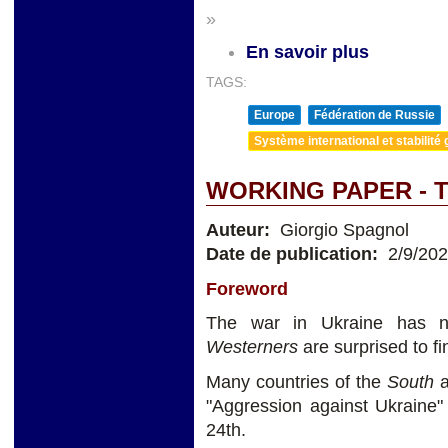
»
En savoir plus
TAGS:
Europe
Fédération de Russie
Système international et stabilité 
WORKING PAPER - 
Auteur:
Giorgio Spagnol
Date de publication:
2/9/20
Foreword
The war in Ukraine has no
Westerners
are surprised to fi
Many countries of the
South
a
"Aggression against Ukraine
24th.