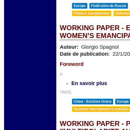
Europe
Fédération de Russie
Affaires européennes
Défense/
WORKING PAPER -
WOMEN’S EMANCIP
Auteur:
Giorgio Spagnol
Date de publication:
22/1/2
Foreword
»
En savoir plus
TAGS:
Chine - Extrême Orient
Europe
Système international et stabilité 
WORKING PAPER - 