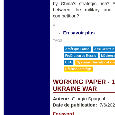
by China’s strategic rise?
between the military and 
competition?
»
En savoir plus
TAGS:
Amérique Latine
Asie Centrale
Fédération de Russie
Méditerra
USA
Système international et st
Défense/Stratégie
WORKING PAPER - 1
UKRAINE WAR
Auteur:
Giorgio Spagnol
Date de publication:
7/6/20
Foreword