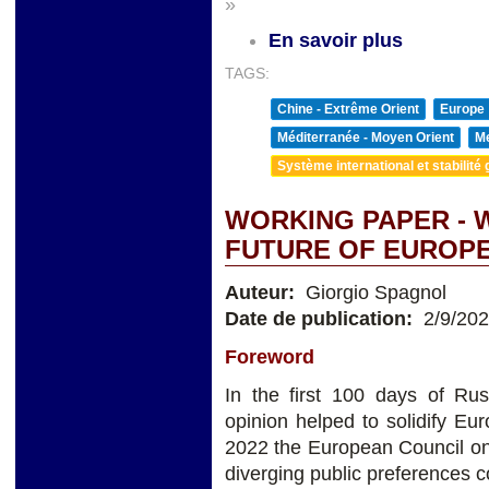
»
En savoir plus
TAGS:
Chine - Extrême Orient
Europe
Méditerranée - Moyen Orient
Me
Système international et stabilité 
WORKING PAPER - 
FUTURE OF EUROP
Auteur:
Giorgio Spagnol
Date de publication:
2/9/20
Foreword
In the first 100 days of Ru
opinion helped to solidify Eu
2022 the European Council on
diverging public preferences c