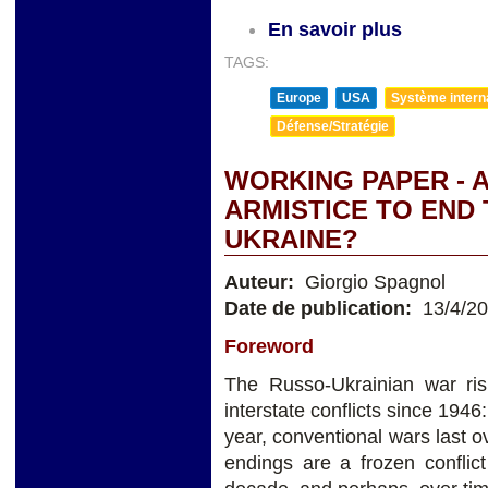
En savoir plus
TAGS:
Europe
USA
Système internat
Défense/Stratégie
WORKING PAPER - 
ARMISTICE TO END 
UKRAINE?
Auteur:
Giorgio Spagnol
Date de publication:
13/4/2
Foreword
The Russo-Ukrainian war risk
interstate conflicts since 1946:
year, conventional wars last 
endings are a frozen conflict