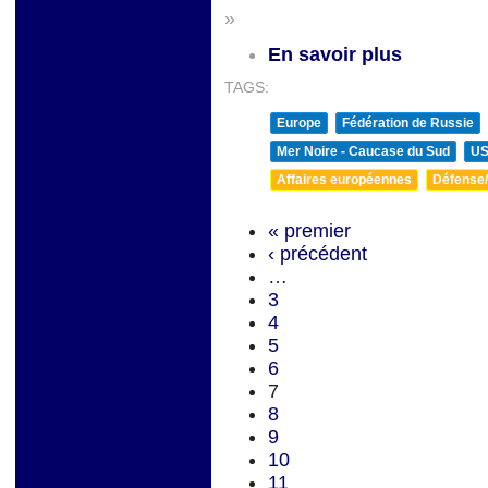
»
En savoir plus
TAGS:
Europe
Fédération de Russie
Mer Noire - Caucase du Sud
U
Affaires européennes
Défense/
« premier
‹ précédent
…
3
4
5
6
7
8
9
10
11