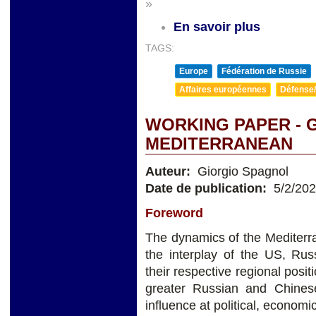
»
En savoir plus
TAGS:
Europe
Fédération de Russie
Affaires européennes
Défense/
WORKING PAPER - 
MEDITERRANEAN
Auteur:
Giorgio Spagnol
Date de publication:
5/2/20
Foreword
The dynamics of the Mediterra
the interplay of the US, Rus
their respective regional pos
greater Russian and Chines
influence at political, economic