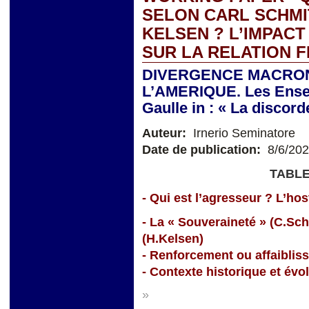
SELON CARL SCHMI
KELSEN ? L’IMPACT
SUR LA RELATION 
DIVERGENCE MACRON
L’AMERIQUE. Les Ensei
Gaulle in : « La discor
Auteur:
Irnerio Seminatore
Date de publication:
8/6/20
TABLE
- Qui est l’agresseur ? L’hosti
- La « Souveraineté » (C.Sc
(H.Kelsen)
- Renforcement ou affaiblis
- Contexte historique et évo
»