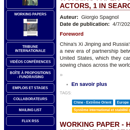
ACTORS, 1 IN SEAR
WORKING PAPERS
Auteur:
Giorgio Spagnol
Date de publication:
4/7/20
Foreword
China's Xi Jinping and Russia
TRIBUNE
a new era of partnership bet
INTERNATIONALE
United States, which they c
VIDÉOS CONFÉRENCES
sowing chaos across the world
BOÎTE À PROPOSITIONS
»
- FUNDRAISING
En savoir plus
EMPLOIS ET STAGES
TAGS:
COLLABORATEURS
Chine - Extrême Orient
Europe
Système international et stabilité 
MAILING LIST
FLUX RSS
WORKING PAPER - 