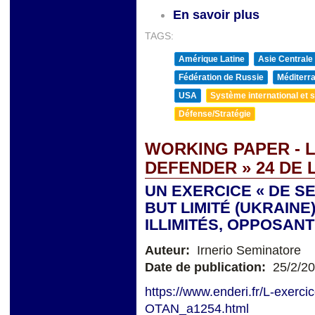
En savoir plus
TAGS:
Amérique Latine
Asie Centrale
Fédération de Russie
Méditerra
USA
Système international et st
Défense/Stratégie
WORKING PAPER - 
DEFENDER » 24 DE 
UN EXERCICE « DE S
BUT LIMITÉ (UKRAIN
ILLIMITÉS, OPPOSAN
Auteur:
Irnerio Seminatore
Date de publication:
25/2/2
https://www.enderi.fr/L-exerci
OTAN_a1254.html