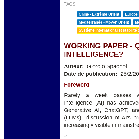
TAGS:
Chine - Extrême Orient
Europe
Méditerranée - Moyen Orient
Me
Système international et stabilité 
WORKING PAPER - Q
INTELLIGENCE?
Auteur:
Giorgio Spagnol
Date de publication:
25/2/2
Foreword
Rarely a week passes wit
Intelligence (AI) has achieve
Generative AI, ChatGPT, a
(LLMs) discussion of AI's pro
increasingly visible in mainst
»