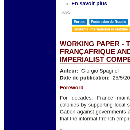
En savoir plus
TAGS:
Europe
Fédération de Russie
Système international et stabilité 
WORKING PAPER - 
FRANÇAFRIQUE AND
IMPERIALIST COMP
Auteur:
Giorgio Spagnol
Date de publication:
25/5/2
Foreword
For decades, France mainta
colonies by supporting local
Gabon against governments ac
that the informal French empire
»