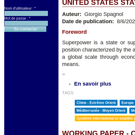
UNITED STATES ST
Nom d'utilisateur :
*
Auteur:
Giorgio Spagnol
Mot de passe :
*
Date de publication:
8/6/20
Foreword
Superpower is a state or sup
position characterized by the a
a global scale through econom
means.
»
En savoir plus
TAGS:
Chine - Extrême Orient
Europe
Méditerranée - Moyen Orient
Me
Système international et stabilité 
WORKING PAPER - Q