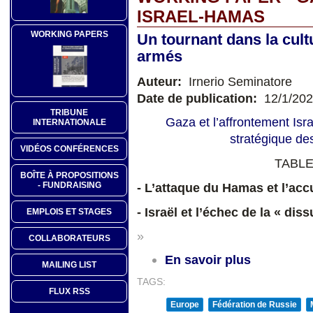
ISRAEL-HAMAS
WORKING PAPERS
Un tournant dans la cult
armés
Auteur:
Irnerio Seminatore
Date de publication:
12/1/20
TRIBUNE
Gaza et l’affrontement Isr
INTERNATIONALE
stratégique des
VIDÉOS CONFÉRENCES
TABLE
BOÎTE À PROPOSITIONS
- L’attaque du Hamas et l’ac
- FUNDRAISING
- Israël et l’échec de la « di
EMPLOIS ET STAGES
»
COLLABORATEURS
En savoir plus
MAILING LIST
TAGS:
FLUX RSS
Europe
Fédération de Russie