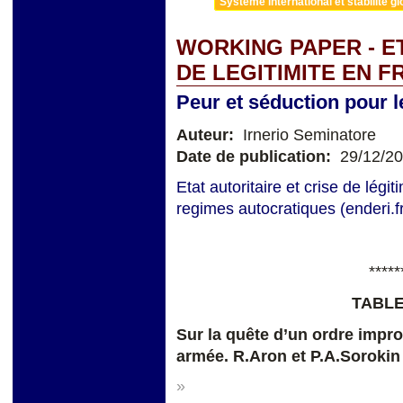
Système international et stabilité gl
WORKING PAPER - ET
DE LEGITIMITE EN 
Peur et séduction pour 
Auteur:
Irnerio Seminatore
Date de publication:
29/12/2
Etat autoritaire et crise de légi
regimes autocratiques (enderi.f
*****
TABLE
Sur la quête d’un ordre improb
armée. R.Aron et P.A.Sorokin
»