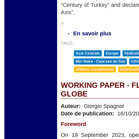
“Century of Turkey” and declare
Axis”.
»
En savoir plus
TAGS:
Asie Centrale
Europe
Fédérat
Mer Noire - Caucase du Sud
USA
Affaires européennes
Défense/St
WORKING PAPER - F
GLOBE
Auteur:
Giorgio Spagnol
Date de publication:
16/10/2
Foreword
On 19 September 2023, open