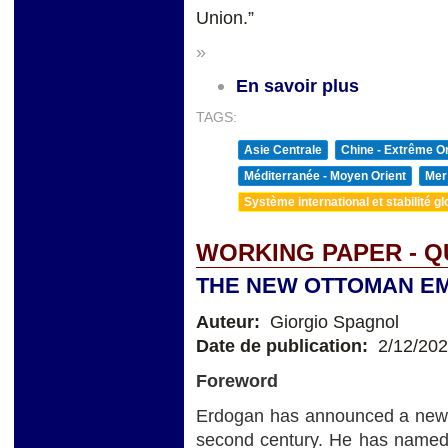
Union.”
»
En savoir plus
TAGS:
Asie Centrale
Chine - Extrême Or
Méditerranée - Moyen Orient
Mer
Système international et stabilité gl
WORKING PAPER - Q
THE NEW OTTOMAN E
Auteur:
Giorgio Spagnol
Date de publication:
2/12/20
Foreword
Erdogan has announced a new pe
second century. He has named t