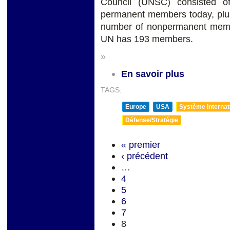
Council (UNSC) consisted o
permanent members today, plu
number of nonpermanent memb
UN has 193 members.
»
En savoir plus
TAGS:
Europe
USA
Système internatio
Défense/Stratégie
« premier
‹ précédent
…
4
5
6
7
8