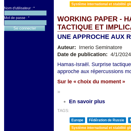
Système international et stabilité gl
Nom d'utilisateur :
*
WORKING PAPER - H
Mot de passe :
*
TACTIQUE ET IMPLI
UNE APPROCHE AUX 
Auteur:
Irnerio Seminatore
Date de publication:
4/1/2024
Hamas-Israël. Surprise tactique
approche aux répercussions mon
Sur le « choix du moment »
»
En savoir plus
TAGS:
Europe
Fédération de Russie
Système international et stabilité gl