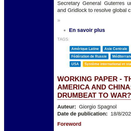
Secretary General Guterres 
and Gridlock to resolve global c
»
En savoir plus
TAGS:
Amérique Latine
Asie Centrale
Fédération de Russie
Méditerran
USA
Système international et sta
WORKING PAPER - T
AMERICA AND CHINA
DRUMBEAT TO WAR
Auteur:
Giorgio Spagnol
Date de publication:
18/8/20
Foreword