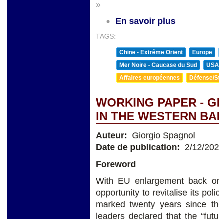
»
En savoir plus
TAGS:
Chine - Extrême Orient
Europe
Mer Noire - Caucase du Sud
USA
Affaires européennes
Défense/St
WORKING PAPER - G
IN THE WESTERN B
Auteur:
Giorgio Spagnol
Date de publication:
2/12/20
Foreword
With EU enlargement back on
opportunity to revitalise its p
marked twenty years since t
leaders declared that the “fut