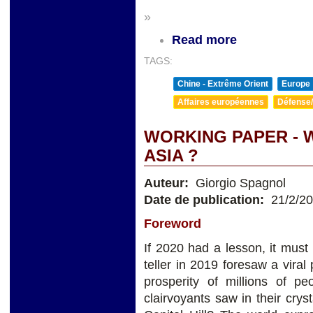
»
Read more
TAGS:
Chine - Extrême Orient
Europe
Affaires européennes
Défense/
WORKING PAPER - 
ASIA ?
Auteur:
Giorgio Spagnol
Date de publication:
21/2/2
Foreword
If 2020 had a lesson, it must b
teller in 2019 foresaw a viral
prosperity of millions of 
clairvoyants saw in their crys