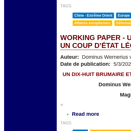
TAGS:
Chine - Extrême Orient
Europe
Affaires européennes
Défense/
WORKING PAPER - U
UN COUP D’ÉTAT LÉ
Auteur:
Dominus Wernerius v
Date de publication:
5/3/20
UN DIX-HUIT BRUMAIRE E
Dominus Wer
Magi
»
Read more
TAGS: