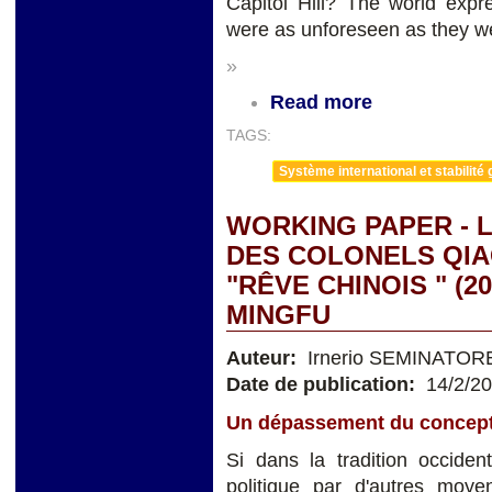
Capitol Hill? The world exp
were as unforeseen as they 
»
Read more
TAGS:
Système international et stabilité 
WORKING PAPER - L
DES COLONELS QIAO
"RÊVE CHINOIS " (2
MINGFU
Auteur:
Irnerio SEMINATOR
Date de publication:
14/2/2
Un dépassement du concep
Si dans la tradition occide
politique par d'autres moyen