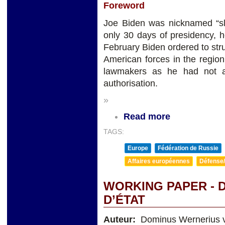
Foreword
Joe Biden was nicknamed “sl
only 30 days of presidency,
February Biden ordered to stru
American forces in the regio
lawmakers as he had not a
authorisation.
»
Read more
TAGS:
Europe
Fédération de Russie
Affaires européennes
Défense/
WORKING PAPER - 
D’ÉTAT
Auteur:
Dominus Wernerius v