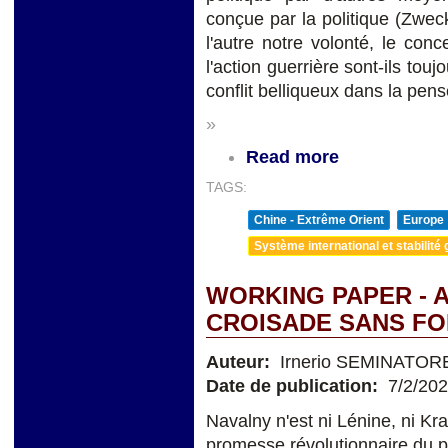
conçue par la politique (Zwec
l'autre notre volonté, le conc
l'action guerrière sont-ils touj
conflit belliqueux dans la pens
»
Read more
TAGS:
Chine - Extrême Orient
Europe
Système international et stabilité 
WORKING PAPER - A
CROISADE SANS FOI
Auteur:
Irnerio SEMINATOR
Date de publication:
7/2/20
Navalny n'est ni Lénine, ni Kra
promesse révolutionnaire du pr