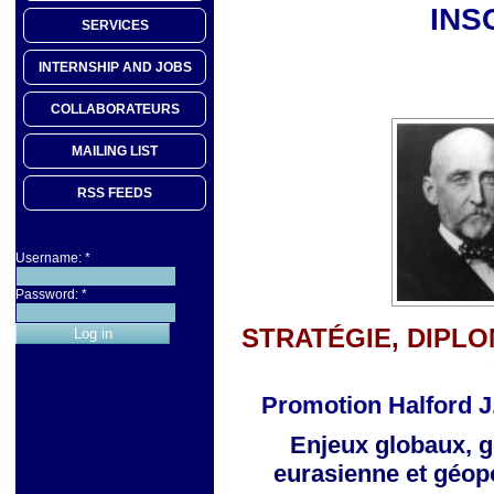
INS
SERVICES
INTERNSHIP AND JOBS
COLLABORATEURS
MAILING LIST
RSS FEEDS
Username:
*
Password:
*
STRATÉGIE, DIPLO
Promotion Halford J
Enjeux globaux, g
eurasienne
et géop