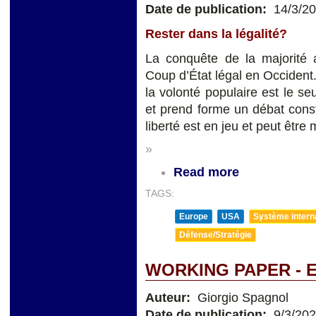
Date de publication:
14/3/2
Rester dans la légalité?
La conquête de la majorité 
Coup d’État légal en Occident. 
la volonté populaire est le seu
et prend forme un débat constit
liberté est en jeu et peut être 
»
Read more
TAGS:
Europe
USA
Système internat
Défense/Stratégie
WORKING PAPER - 
Auteur:
Giorgio Spagnol
Date de publication:
9/3/20