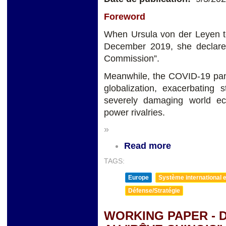
Foreword
When Ursula von der Leyen t
December 2019, she declared 
Commission”.
Meanwhile, the COVID-19 pan
globalization, exacerbating 
severely damaging world ec
power rivalries.
»
Read more
TAGS:
Europe
Système international et
Défense/Stratégie
WORKING PAPER - 