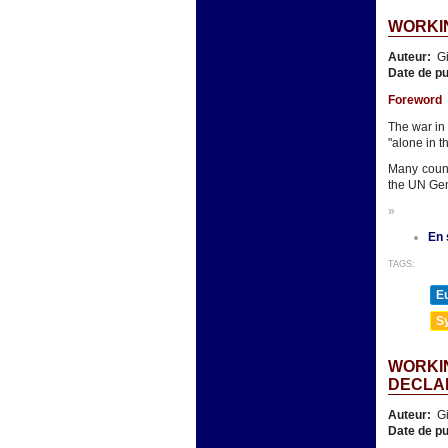
WORKIN
Auteur:
Gi
Date de pu
Foreword
The war in
"alone in t
Many count
the UN Gen
»
En 
TAGS:
E
Sy
WORKIN
DECLA
Auteur:
Gi
Date de pu