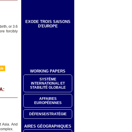
EXODE TROIS SAISONS
D'EUROPE
irth, or 3.6
re forcibly
ale
WORKING PAPERS
SYSTÈME
INTERNATIONAL ET
STABILITÉ GLOBALE
A:
AFFAIRES
EUROPÉENNES
DÉFENSE/STRATÉGIE
t Asia. And
AIRES GÉOGRAPHIQUES
 complex.