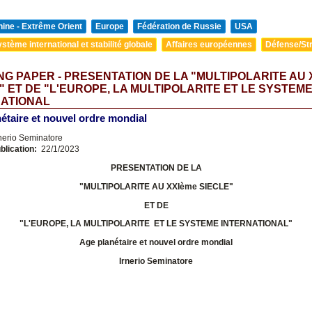
ine - Extrême Orient
Europe
Fédération de Russie
USA
stème international et stabilité globale
Affaires européennes
Défense/Str
G PAPER - PRESENTATION DE LA "MULTIPOLARITE AU 
" ET DE "L'EUROPE, LA MULTIPOLARITE ET LE SYSTEM
NATIONAL
étaire et nouvel ordre mondial
nerio Seminatore
blication:
22/1/2023
PRESENTATION DE LA
"MULTIPOLARITE AU XXIème SIECLE"
ET DE
"L'EUROPE, LA MULTIPOLARITE ET LE SYSTEME INTERNATIONAL
"
Age planétaire et nouvel ordre mondial
Irnerio Seminatore