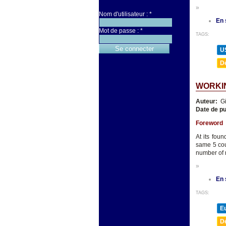
»
Nom d'utilisateur :
*
En 
Mot de passe :
*
TAGS:
U
D
WORKIN
Auteur:
Gi
Date de pu
Foreword
At its fou
same 5 cou
number of
»
En 
TAGS:
E
D