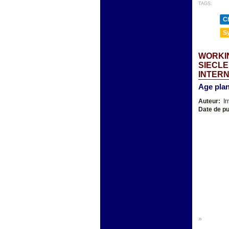
TAGS:
Ch
Sy
WORKIN
SIECLE
INTER
Age plan
Auteur:
Ir
Date de pu
»