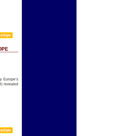
atégie
OPE
fy Europe’s
R) revealed
atégie