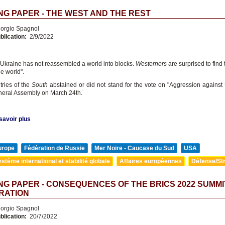
G PAPER - THE WEST AND THE REST
orgio Spagnol
blication:
2/9/2022
 Ukraine has not reassembled a world into blocks.
Westerners
are surprised to find
he world".
ries of the
South
abstained or did not stand for the vote on "Aggression against 
eral Assembly on March 24th.
savoir plus
urope
Fédération de Russie
Mer Noire - Caucase du Sud
USA
stème international et stabilité globale
Affaires européennes
Défense/Str
G PAPER - CONSEQUENCES OF THE BRICS 2022 SUMMI
RATION
orgio Spagnol
blication:
20/7/2022