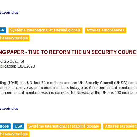
savoir plus
SA
Système international et stabilité globale
Affaires européennes
éfense/Stratégie
G PAPER - TIME TO REFORM THE UN SECURITY COUNC
orgio Spagnol
blication:
18/8/2023
nding (1945), the UN had 51 members and the UN Security Council (UNSC) consi
ntries that serve as permanent members today, plus 6 nonpermanent members. I
 nonpermanent members was increased to 10. Nowadays the UN has 193 members
savoir plus
urope
USA
Système international et stabilité globale
Affaires europée
éfense/Stratégie