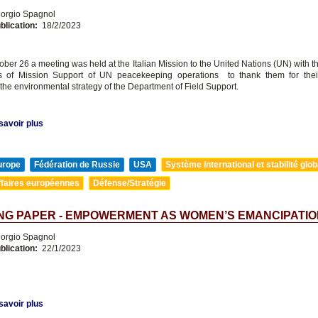
orgio Spagnol
blication:
18/2/2023
ober 26 a meeting was held at the Italian Mission to the United Nations (UN) with t
s of Mission Support of UN peacekeeping operations to thank them for their 
the environmental strategy of the Department of Field Support.
savoir plus
urope
Fédération de Russie
USA
Système international et stabilité glob
ffaires européennes
Défense/Stratégie
NG PAPER - EMPOWERMENT AS WOMEN’S EMANCIPATIO
orgio Spagnol
blication:
22/1/2023
savoir plus