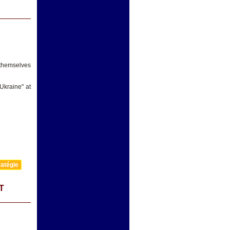
 themselves
Ukraine" at
atégie
T