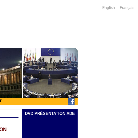
English
Français
T
DVD PRÉSENTATION ADE
ION