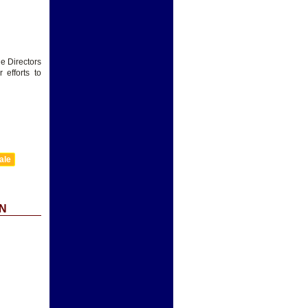
he Directors
efforts to
ale
N