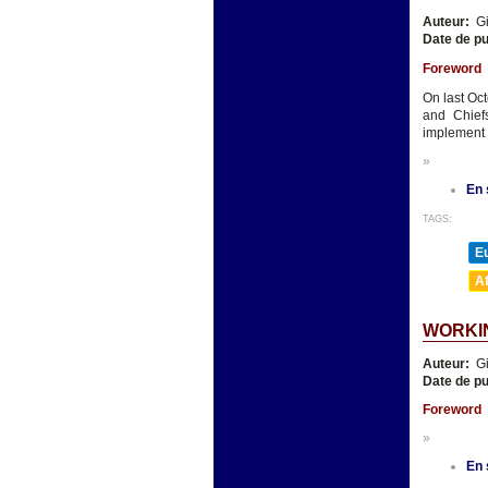
Auteur:
Gi
Date de pu
Foreword
On last Oct
and Chief
implement 
»
En 
TAGS:
E
A
WORKI
Auteur:
Gi
Date de pu
Foreword
»
En 