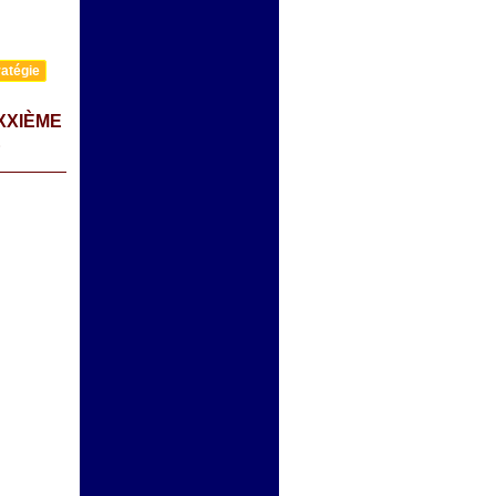
atégie
XXIÈME
E