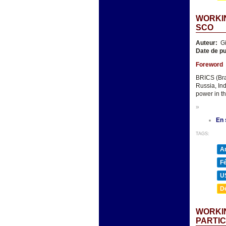
WORKIN
SCO
Auteur:
Gi
Date de pu
Foreword
BRICS (Bra
Russia, In
power in th
»
En 
TAGS:
A
F
U
D
WORKIN
PARTIC