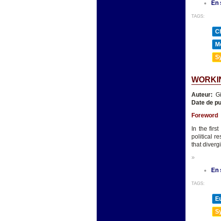
En 
TAGS:
Ch
Mé
Sy
WORKIN
Auteur:
Gi
Date de pu
Foreword
In the fir
political 
that diverg
»
En 
TAGS:
E
Sy