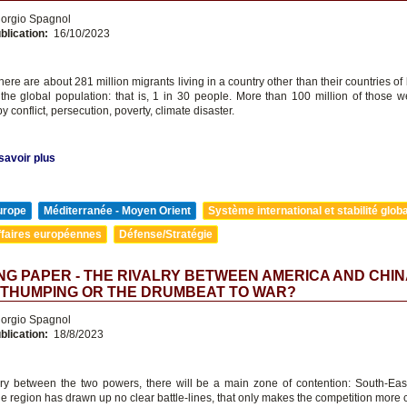
orgio Spagnol
blication:
16/10/2023
there are about 281 million migrants living in a country other than their countries of b
 the global population: that is, 1 in 30 people. More than 100 million of those we
y conflict, persecution, poverty, climate disaster.
savoir plus
urope
Méditerranée - Moyen Orient
Système international et stabilité glob
ffaires européennes
Défense/Stratégie
G PAPER - THE RIVALRY BETWEEN AMERICA AND CHIN
-THUMPING OR THE DRUMBEAT TO WAR?
orgio Spagnol
blication:
18/8/2023
alry between the two powers, there will be a main zone of contention: South-Eas
he region has drawn up no clear battle-lines, that only makes the competition more