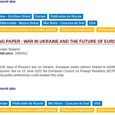
savoir plus
ine - Extrême Orient
Europe
Fédération de Russie
diterranée - Moyen Orient
Mer Noire - Caucase du Sud
USA
stème international et stabilité globale
Affaires européennes
Défense/Str
G PAPER - WAR IN UKRAINE AND THE FUTURE OF EUR
orgio Spagnol
blication:
2/9/2022
st 100 days of Russia’s war on Ukraine, European public opinion helped to solidi
response. But on 15 June 2022 the European Council on Foreign Relations (ECF
ing public preferences could weaken this unity.
savoir plus
urope
Fédération de Russie
Mer Noire - Caucase du Sud
USA
stème international et stabilité globale
Affaires européennes
Défense/Str