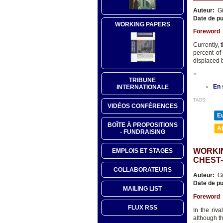
Auteur:
Gi
Date de pu
WORKING PAPERS
Foreword
Currently, 
percent of
displaced b
»
TRIBUNE
En 
INTERNATIONALE
TAGS:
VIDÉOS CONFÉRENCES
E
BOÎTE À PROPOSITIONS
A
- FUNDRAISING
WORKIN
EMPLOIS ET STAGES
CHEST
COLLABORATEURS
Auteur:
Gi
Date de pu
MAILING LIST
Foreword
FLUX RSS
In the riv
although t