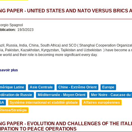
G PAPER - UNITED STATES AND NATO VERSUS BRICS 
orgio Spagnol
blication:
19/3/2023
zil, Russia, India, China, South Africa) and SCO ( Shanghai Cooperation Organizat
dia, Pakistan, Kazakhstan, Kyrgyzstan, Tajikistan and Uzbekistan ) have become a 
e world and their role is becoming more significant every day.
savoir plus
mérique Latine
Asie Centrale
Chine - Extrême Orient
Europe
édération de Russie
Méditerranée - Moyen Orient
Mer Noire - Caucase du
SA
Système international et stabilité globale
Affaires européennes
éfense/Stratégie
G PAPER - EVOLUTION AND CHALLENGES OF THE ITAL
IPATION TO PEACE OPERATIONS