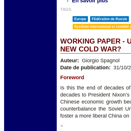
En savoir plus
TAGS:
Europe
Fédération de Russie
Système international et stabilité 
WORKING PAPER - U
NEW COLD WAR?
Auteur:
Giorgio Spagnol
Date de publication:
31/10/
Foreword
Is this the end of decades of
decades to President Nixon’s
Chinese economic growth beca
counterbalance the Soviet Un
foster a more liberal China on
»