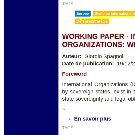
TAGS:
Europe
Système international et
Défense/Stratégie
WORKING PAPER - 
ORGANIZATIONS: W
Auteur:
Giorgio Spagnol
Date de publication:
19/12/
Foreword
International Organizations 
by sovereign states, exist i
state sovereignty and legal obl
»
En savoir plus
TAGS: