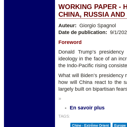
WORKING PAPER - H
CHINA, RUSSIA AND
Auteur:
Giorgio Spagnol
Date de publication:
9/1/20
Foreword
Donald Trump’s presidency 
ideology in the face of an inc
the Indo-Pacific rising consist
What will Biden’s presidency 
how will China react to the 
largely built on bipartisan fea
»
En savoir plus
TAGS:
Chine - Extrême Orient
Europe