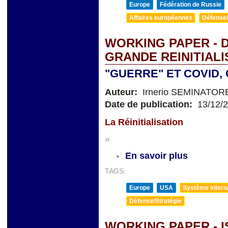
Europe
Fédération de Russie
Affaires européennes
Défense/
WORKING PAPER - D
GRANDE REINITIALI
"GUERRE" ET COVID
Auteur:
Irnerio SEMINATOR
Date de publication:
13/12/
La Réinitialisation
»
En savoir plus
TAGS:
Europe
USA
Système internat
Défense/Stratégie
WORKING PAPER - I