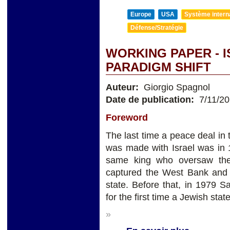
Europe
USA
Système internat
Défense/Stratégie
WORKING PAPER - I
PARADIGM SHIFT
Auteur:
Giorgio Spagnol
Date de publication:
7/11/2
Foreword
The last time a peace deal in
was made with Israel was in 
same king who oversaw the 
captured the West Bank and 
state. Before that, in 1979 S
for the first time a Jewish state
»