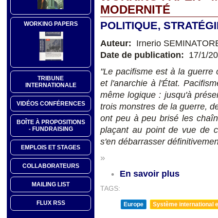
MODERNITÉ
POLITIQUE, STRATÉG
WORKING PAPERS
Auteur:
Irnerio SEMINATOR
Date de publication:
17/1/2
"Le pacifisme est à la guerre
TRIBUNE
et l'anarchie à l'État. Pacif
INTERNATIONALE
même logique : jusqu'à prése
VIDÉOS CONFÉRENCES
trois monstres de la guerre, de
ont peu à peu brisé les chaîne
BOÎTE À PROPOSITIONS
plaçant au point de vue de c
- FUNDRAISING
s'en débarrasser définitiveme
EMPLOIS ET STAGES
»
COLLABORATEURS
En savoir plus
MAILING LIST
TAGS:
FLUX RSS
Europe
Système international et