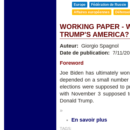
Europe
Fédération de Russie
Affaires européennes
Défense/
WORKING PAPER - W
TRUMP'S AMERICA?
Auteur:
Giorgio Spagnol
Date de publication:
7/11/2
Foreword
Joe Biden has ultimately won
depended on a small number o
elections were supposed to p
with November 3 supposed to
Donald Trump.
»
En savoir plus
TAGS: