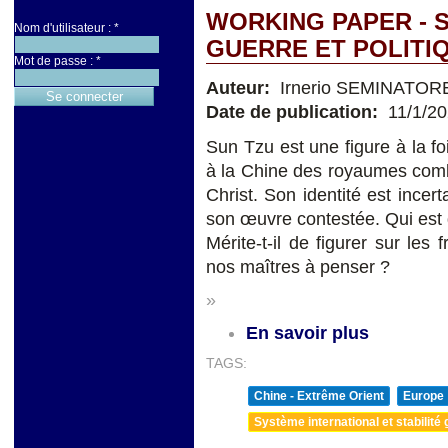
WORKING PAPER - 
Nom d'utilisateur :
*
GUERRE ET POLITI
Mot de passe :
*
Auteur:
Irnerio SEMINATOR
Date de publication:
11/1/2
Sun Tzu est une figure à la foi
à la Chine des royaumes comba
Christ. Son identité est incert
son œuvre contestée. Qui est 
Mérite-t-il de figurer sur les 
nos maîtres à penser ?
»
En savoir plus
TAGS:
Chine - Extrême Orient
Europe
Système international et stabilité 