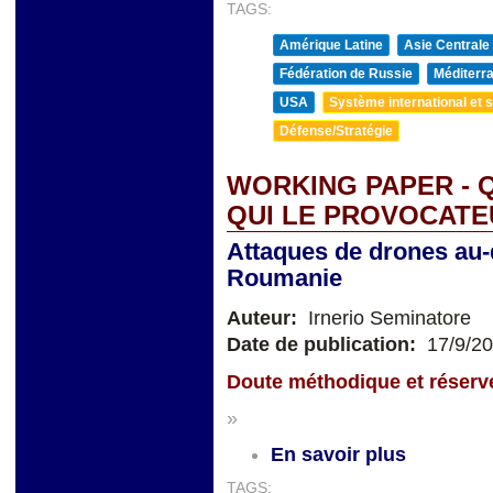
TAGS:
Amérique Latine
Asie Centrale
Fédération de Russie
Méditerra
USA
Système international et st
Défense/Stratégie
WORKING PAPER - Q
QUI LE PROVOCATE
Attaques de drones au-
Roumanie
Auteur:
Irnerio Seminatore
Date de publication:
17/9/2
Doute méthodique et réserve
»
En savoir plus
TAGS: