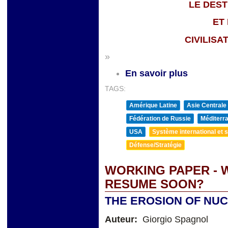
LE DEST
ET 
CIVILIS
»
En savoir plus
TAGS:
Amérique Latine
Asie Centrale
Fédération de Russie
Méditerra
USA
Système international et st
Défense/Stratégie
WORKING PAPER - 
RESUME SOON?
THE EROSION OF NU
Auteur:
Giorgio Spagnol