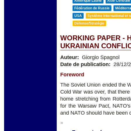
Amérique Latine
Asie Centrale
Fédération de Russie
Méditerra
USA
Système international et st
Défense/Stratégie
WORKING PAPER - 
UKRAINIAN CONFLI
Auteur:
Giorgio Spagnol
Date de publication:
28/12/
Foreword
The Soviet Union ended the W
Cold War was over, that the
home stretching from Rotterd
for the Warsaw Pact, NATO's S
and NATO should have been di
»