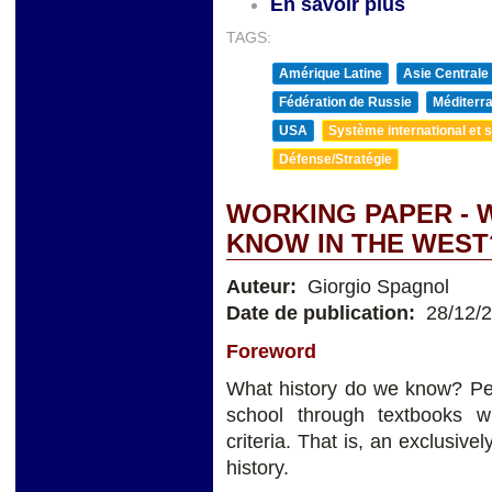
En savoir plus
TAGS:
Amérique Latine
Asie Centrale
Fédération de Russie
Méditerra
USA
Système international et st
Défense/Stratégie
WORKING PAPER - 
KNOW IN THE WEST
Auteur:
Giorgio Spagnol
Date de publication:
28/12/
Foreword
What history do we know? Per
school through textbooks wr
criteria. That is, an exclusiv
history.