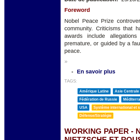
Foreword
Nobel Peace Prize controve
community. Criticisms that 
awards include allegations 
premature, or guided by a faul
peace.
»
En savoir plus
TAGS:
Amérique Latine
Asie Centrale
Fédération de Russie
Méditerra
USA
Système international et st
Défense/Stratégie
WORKING PAPER - 
NIETZSCHE ET ROU