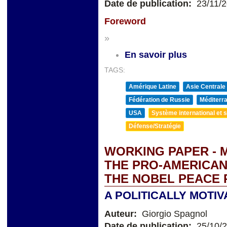
Date de publication:
23/11/
Foreword
»
En savoir plus
TAGS:
Amérique Latine
Asie Centrale
Fédération de Russie
Méditerra
USA
Système international et st
Défense/Stratégie
WORKING PAPER - 
THE PRO-AMERICA
THE NOBEL PEACE 
A POLITICALLY MOTI
Auteur:
Giorgio Spagnol
Date de publication:
25/10/