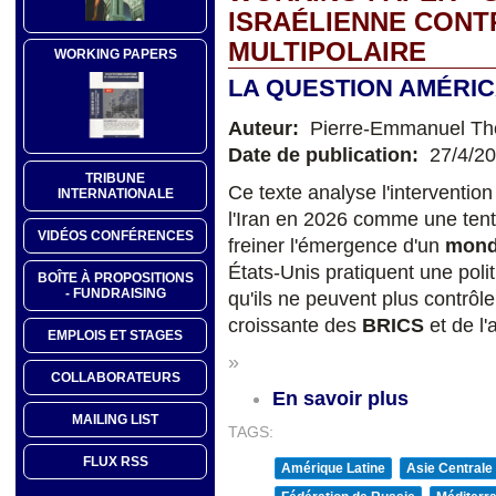
ISRAÉLIENNE CONT
MULTIPOLAIRE
WORKING PAPERS
LA QUESTION AMÉRIC
Auteur:
Pierre-Emmanuel T
Date de publication:
27/4/2
TRIBUNE
Ce texte analyse l'intervention
INTERNATIONALE
l'Iran en 2026 comme une ten
VIDÉOS CONFÉRENCES
freiner l'émergence d'un
mond
États-Unis pratiquent une poli
BOÎTE À PROPOSITIONS
- FUNDRAISING
qu'ils ne peuvent plus contrôle
croissante des
BRICS
et de l'
EMPLOIS ET STAGES
»
COLLABORATEURS
En savoir plus
MAILING LIST
TAGS:
FLUX RSS
Amérique Latine
Asie Centrale