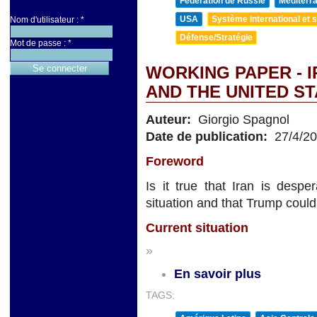
Fédération de Russie
Méditerra
USA
Système international et st
Nom d'utilisateur :
*
Défense/Stratégie
Mot de passe :
*
WORKING PAPER - I
AND THE UNITED S
Auteur:
Giorgio Spagnol
Date de publication:
27/4/2
Foreword
Is it true that Iran is despe
situation and that Trump could
Current situation
»
En savoir plus
TAGS: