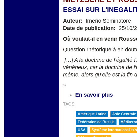
ESSAI SUR L'INEGAL
Auteur:
Irnerio Seminatore
Date de publication:
25/10/
Où voulait-il en venir Rousse
Question rhétorique à en doute
[…] A la doctrine de l’égalité 
vénéneux, car la doctrine de l'
même, alors qu’elle est la fin 
»
En savoir plus
TAGS:
Amérique Latine
Asie Centrale
Fédération de Russie
Méditerra
USA
Système international et st