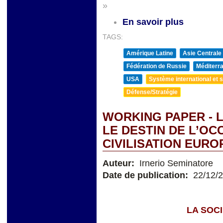
»
En savoir plus
TAGS:
Amérique Latine
Asie Centrale
Fédération de Russie
Méditerra
USA
Système international et st
Défense/Stratégie
WORKING PAPER - L
LE DESTIN DE L’OCC
CIVILISATION EUR
Auteur:
Irnerio Seminatore
Date de publication:
22/12/
LA SOCI