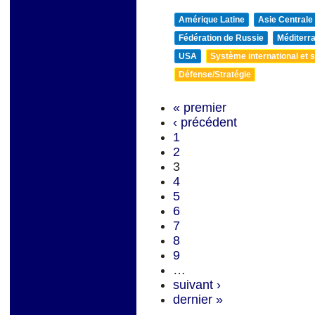
Amérique Latine
Asie Centrale
Fédération de Russie
Méditerra
USA
Système international et st
Défense/Stratégie
« premier
‹ précédent
1
2
3
4
5
6
7
8
9
…
suivant ›
dernier »