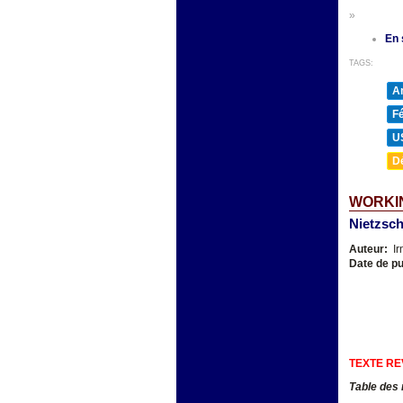
»
En 
TAGS:
A
F
U
D
WORKIN
Nietzsch
Auteur:
Ir
Date de pu
TEXTE RE
Table des