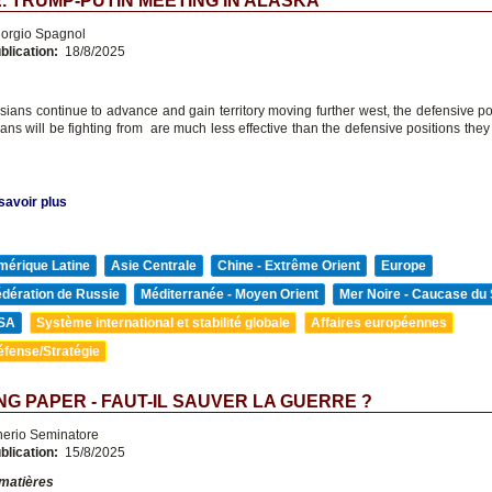
. TRUMP-PUTIN MEETING IN ALASKA
orgio Spagnol
blication:
18/8/2025
sians continue to advance and gain territory moving further west, the defensive pos
ians will be fighting from are much less effective than the defensive positions the
savoir plus
mérique Latine
Asie Centrale
Chine - Extrême Orient
Europe
édération de Russie
Méditerranée - Moyen Orient
Mer Noire - Caucase du
SA
Système international et stabilité globale
Affaires européennes
éfense/Stratégie
G PAPER - FAUT-IL SAUVER LA GUERRE ?
nerio Seminatore
blication:
15/8/2025
 matières