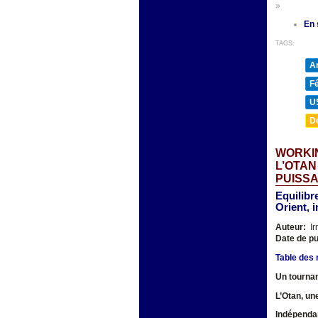
»
En 
TAGS:
A
F
U
D
WORKIN
L’OTAN
PUISSA
Equilibr
Orient, 
Auteur:
Ir
Date de pu
Table des 
Un tournan
L’Otan, un
Indépendan