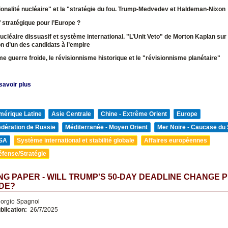
tionalité nucléaire" et la "stratégie du fou. Trump-Medvedev et Haldeman-Nixo
f stratégique pour l’Europe ?
nucléaire dissuasif et système international. "L’Unit Veto" de Morton Kaplan sur
ion d’un des candidats à l’empire
e guerre froide, le révisionnisme historique et le "révisionnisme planétaire"
savoir plus
mérique Latine
Asie Centrale
Chine - Extrême Orient
Europe
édération de Russie
Méditerranée - Moyen Orient
Mer Noire - Caucase du
SA
Système international et stabilité globale
Affaires européennes
éfense/Stratégie
G PAPER - WILL TRUMP'S 50-DAY DEADLINE CHANGE P
DE?
orgio Spagnol
blication:
26/7/2025