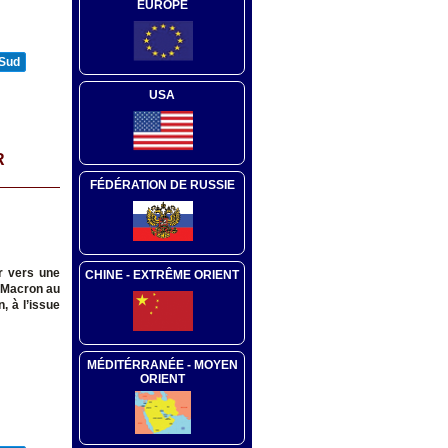
EUROPE
 Sud
USA
R
FÉDÉRATION DE RUSSIE
er vers une
CHINE - EXTRÊME ORIENT
E.Macron au
, à l’issue
MÉDITÉRRANÉE - MOYEN
ORIENT