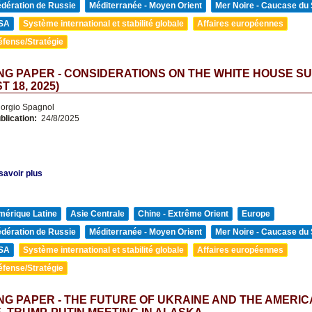
édération de Russie
Méditerranée - Moyen Orient
Mer Noire - Caucase du
SA
Système international et stabilité globale
Affaires européennes
éfense/Stratégie
G PAPER - CONSIDERATIONS ON THE WHITE HOUSE S
 18, 2025)
orgio Spagnol
blication:
24/8/2025
savoir plus
mérique Latine
Asie Centrale
Chine - Extrême Orient
Europe
édération de Russie
Méditerranée - Moyen Orient
Mer Noire - Caucase du
SA
Système international et stabilité globale
Affaires européennes
éfense/Stratégie
G PAPER - THE FUTURE OF UKRAINE AND THE AMERI