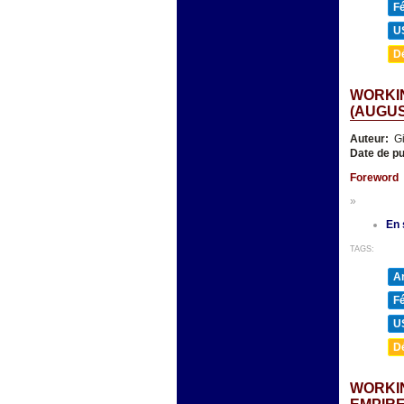
F
U
D
WORKIN
(AUGUST
Auteur:
Gi
Date de pu
Foreword
»
En 
TAGS:
A
F
U
D
WORKIN