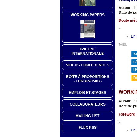
Auteur:
Ir
Date de pu
WORKING PAPERS
Doute méth
»
En 
TAGS:
TRIBUNE
INTERNATIONALE
A
F
VIDÉOS CONFÉRENCES
U
BOÎTE À PROPOSITIONS
D
- FUNDRAISING
WORKIN
EMPLOIS ET STAGES
Auteur:
Gi
COLLABORATEURS
Date de pu
Foreword
MAILING LIST
»
FLUX RSS
En 