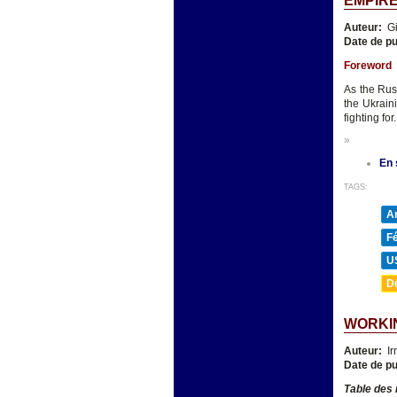
EMPIRE
Auteur:
Gi
Date de pu
Foreword
As the Rus
the Ukrain
fighting for.
»
En 
TAGS:
A
F
U
D
WORKIN
Auteur:
Ir
Date de pu
Table des