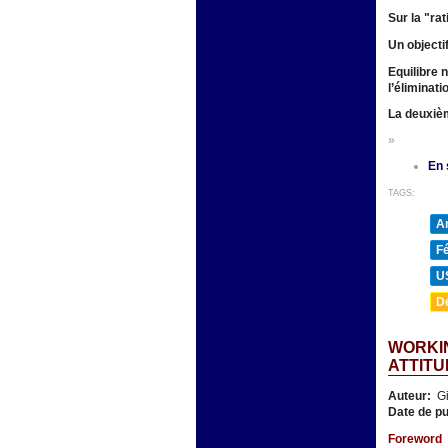
Sur la "ra
Un objecti
Equilibre 
l’éliminat
La deuxièm
»
En 
TAGS:
A
F
U
D
WORKIN
ATTITU
Auteur:
Gi
Date de pu
Foreword