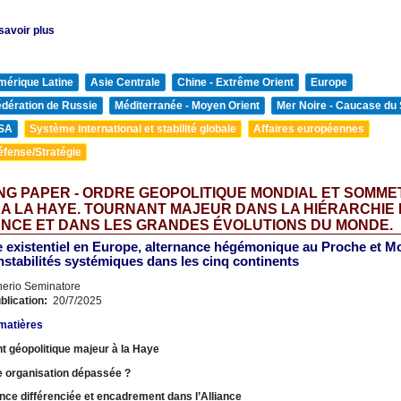
savoir plus
mérique Latine
Asie Centrale
Chine - Extrême Orient
Europe
édération de Russie
Méditerranée - Moyen Orient
Mer Noire - Caucase du
SA
Système international et stabilité globale
Affaires européennes
éfense/Stratégie
G PAPER - ORDRE GEOPOLITIQUE MONDIAL ET SOMME
 A LA HAYE. TOURNANT MAJEUR DANS LA HIÉRARCHIE
NCE ET DANS LES GRANDES ÉVOLUTIONS DU MONDE.
e existentiel en Europe, alternance hégémonique au Proche et M
instabilités systémiques dans les cinq continents
nerio Seminatore
blication:
20/7/2025
matières
t géopolitique majeur à la Haye
e organisation dépassée ?
ce différenciée et encadrement dans l’Alliance