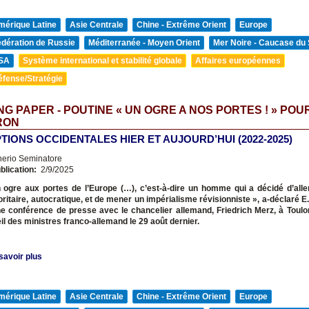
mérique Latine
Asie Centrale
Chine - Extrême Orient
Europe
édération de Russie
Méditerranée - Moyen Orient
Mer Noire - Caucase du
SA
Système international et stabilité globale
Affaires européennes
éfense/Stratégie
G PAPER - POUTINE « UN OGRE A NOS PORTES ! » POU
RON
TIONS OCCIDENTALES HIER ET AUJOURD’HUI (2022-2025)
nerio Seminatore
blication:
2/9/2025
un ogre aux portes de l’Europe
(…), c’est-à-dire un homme qui a décidé d’all
oritaire, autocratique, et de mener un impérialisme révisionniste », a-déclaré 
e conférence de presse avec le chancelier allemand, Friedrich Merz, à Toulon
il des ministres franco-allemand le 29 août dernier.
savoir plus
mérique Latine
Asie Centrale
Chine - Extrême Orient
Europe