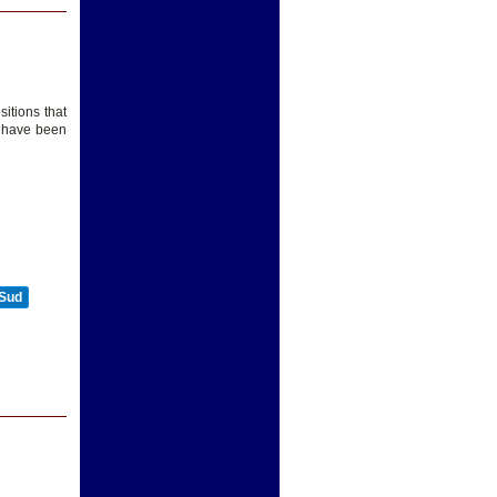
itions that
y have been
 Sud