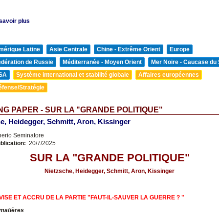
savoir plus
mérique Latine
Asie Centrale
Chine - Extrême Orient
Europe
édération de Russie
Méditerranée - Moyen Orient
Mer Noire - Caucase du
SA
Système international et stabilité globale
Affaires européennes
éfense/Stratégie
G PAPER - SUR LA "GRANDE POLITIQUE"
e, Heidegger, Schmitt, Aron, Kissinger
nerio Seminatore
blication:
20/7/2025
SUR LA "GRANDE POLITIQUE"
Nietzsche, Heidegger, Schmitt, Aron, Kissinger
VISE ET ACCRU DE LA PARTIE "FAUT-IL-SAUVER LA GUERRE ? "
 matières