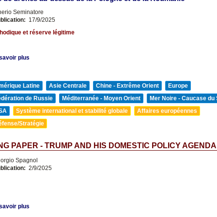
nerio Seminatore
blication:
17/9/2025
odique et réserve légitime
savoir plus
mérique Latine
Asie Centrale
Chine - Extrême Orient
Europe
édération de Russie
Méditerranée - Moyen Orient
Mer Noire - Caucase du
SA
Système international et stabilité globale
Affaires européennes
éfense/Stratégie
G PAPER - TRUMP AND HIS DOMESTIC POLICY AGENDA
orgio Spagnol
blication:
2/9/2025
savoir plus