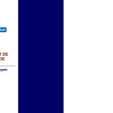
 Sud
T DE
 DE
oyen