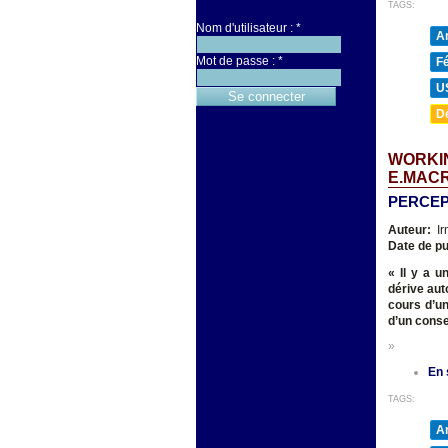
TAGS:
Nom d'utilisateur :
*
A
Mot de passe :
*
F
U
D
WORKIN
E.MAC
PERCEP
Auteur:
Ir
Date de pu
« Il y a 
dérive aut
cours d’un
d’un conse
»
En 
TAGS:
A