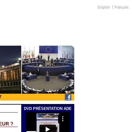
English
Français
T
DVD PRÉSENTATION ADE
EUR ?