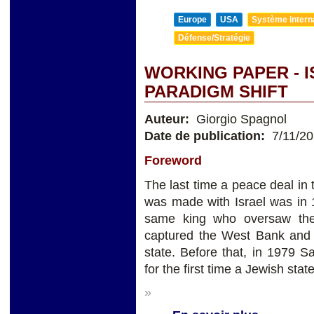
Europe
USA
Système internat
Défense/Stratégie
WORKING PAPER - I
PARADIGM SHIFT
Auteur:
Giorgio Spagnol
Date de publication:
7/11/2
Foreword
The last time a peace deal in
was made with Israel was in 
same king who oversaw the 
captured the West Bank and 
state. Before that, in 1979 S
for the first time a Jewish state
»