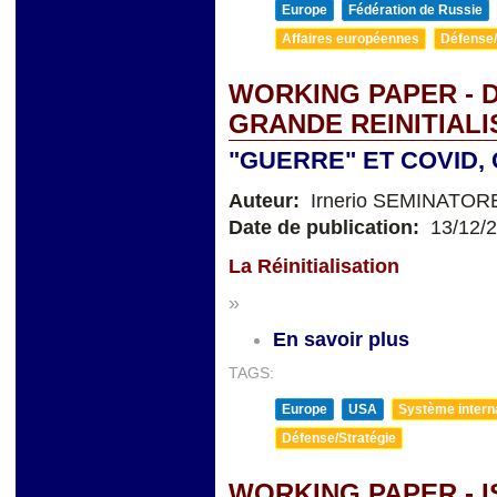
Europe
Fédération de Russie
Affaires européennes
Défense/
WORKING PAPER - D
GRANDE REINITIALI
"GUERRE" ET COVID
Auteur:
Irnerio SEMINATOR
Date de publication:
13/12/
La Réinitialisation
»
En savoir plus
TAGS:
Europe
USA
Système internat
Défense/Stratégie
WORKING PAPER - I