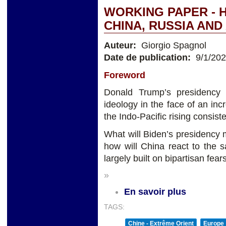
WORKING PAPER - H
CHINA, RUSSIA AND
Auteur:
Giorgio Spagnol
Date de publication:
9/1/20
Foreword
Donald Trump’s presidency 
ideology in the face of an inc
the Indo-Pacific rising consist
What will Biden’s presidency 
how will China react to the 
largely built on bipartisan fea
»
En savoir plus
TAGS:
Chine - Extrême Orient
Europe