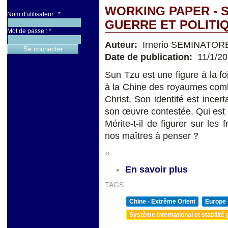
WORKING PAPER - 
Nom d'utilisateur :
*
GUERRE ET POLITI
Mot de passe :
*
Auteur:
Irnerio SEMINATOR
Date de publication:
11/1/2
Sun Tzu est une figure à la foi
à la Chine des royaumes comba
Christ. Son identité est incert
son œuvre contestée. Qui est 
Mérite-t-il de figurer sur les 
nos maîtres à penser ?
»
En savoir plus
TAGS:
Chine - Extrême Orient
Europe
Système international et stabilité 