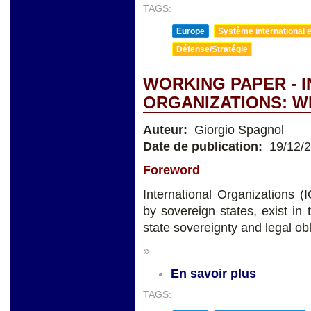
TAGS:
Europe
Système international et
Défense/Stratégie
WORKING PAPER - 
ORGANIZATIONS: W
Auteur:
Giorgio Spagnol
Date de publication:
19/12/
Foreword
International Organizations 
by sovereign states, exist i
state sovereignty and legal obl
»
En savoir plus
TAGS: