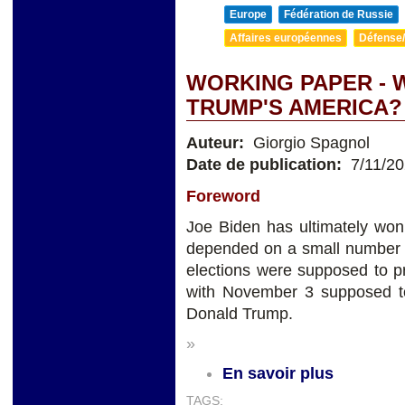
Europe
Fédération de Russie
Affaires européennes
Défense/
WORKING PAPER - W
TRUMP'S AMERICA?
Auteur:
Giorgio Spagnol
Date de publication:
7/11/2
Foreword
Joe Biden has ultimately won
depended on a small number o
elections were supposed to p
with November 3 supposed to
Donald Trump.
»
En savoir plus
TAGS: