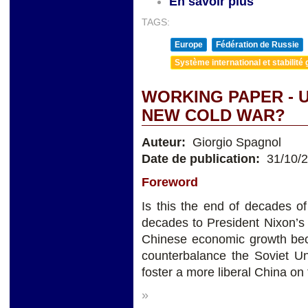
En savoir plus
TAGS:
Europe
Fédération de Russie
Système international et stabilité 
WORKING PAPER - U
NEW COLD WAR?
Auteur:
Giorgio Spagnol
Date de publication:
31/10/
Foreword
Is this the end of decades of
decades to President Nixon’s
Chinese economic growth beca
counterbalance the Soviet Un
foster a more liberal China on
»