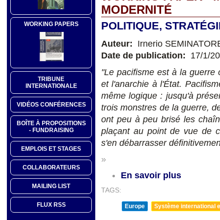
MODERNITÉ
POLITIQUE, STRATÉG
WORKING PAPERS
Auteur:
Irnerio SEMINATOR
Date de publication:
17/1/2
"Le pacifisme est à la guerre
TRIBUNE
et l'anarchie à l'État. Pacif
INTERNATIONALE
même logique : jusqu'à prése
VIDÉOS CONFÉRENCES
trois monstres de la guerre, de
ont peu à peu brisé les chaîne
BOÎTE À PROPOSITIONS
plaçant au point de vue de c
- FUNDRAISING
s'en débarrasser définitiveme
EMPLOIS ET STAGES
»
COLLABORATEURS
En savoir plus
MAILING LIST
TAGS:
FLUX RSS
Europe
Système international et