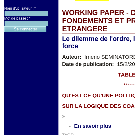
Nom d'utilisateur :
*
WORKING PAPER - D
Mot de passe :
*
FONDEMENTS ET PR
ETRANGERE
Le dilemme de l'ordre, le
force
Auteur:
Irnerio SEMINATOR
Date de publication:
15/2/2
TABLE
*****
QU'EST CE QU'UNE POLIT
SUR LA LOGIQUE DES COA
»
En savoir plus