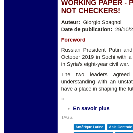
WORKING PAPER - P
NOT CHECKERS!
Auteur:
Giorgio Spagnol
Date de publication:
29/10/
Foreword
Russian President Putin an
October 2019 in Sochi with 
in Syria's eight-year civil war.
The two leaders agreed
understanding with an unsta
have a place in shaping the fut
»
En savoir plus
TAGS:
Amérique Latine
Asie Centrale