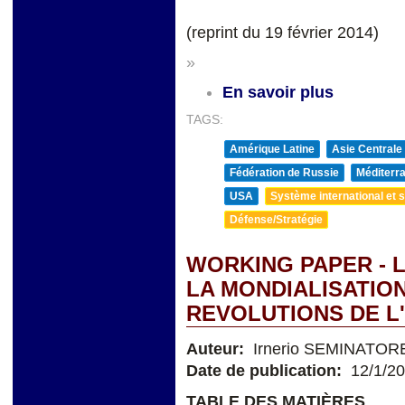
(reprint du 19 février 2014)
»
En savoir plus
TAGS:
Amérique Latine
Asie Centrale
Fédération de Russie
Méditerra
USA
Système international et st
Défense/Stratégie
WORKING PAPER - L
LA MONDIALISATION
REVOLUTIONS DE L
Auteur:
Irnerio SEMINATOR
Date de publication:
12/1/2
TABLE DES MATIÈRES