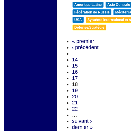
Amérique Latine
Asie Centrale
Fédération de Russie
Méditerra
USA
Système international et st
Défense/Stratégie
« premier
‹ précédent
…
14
15
16
17
18
19
20
21
22
…
suivant ›
dernier »