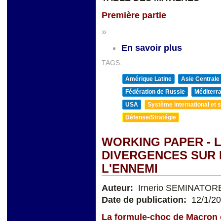
Première partie
»
En savoir plus
TAGS:
Amérique Latine
Asie Centrale
Fédération de Russie
Méditerra
USA
Système international et st
Défense/Stratégie
WORKING PAPER - 
DIVERGENCES SUR 
L'ENNEMI
Auteur:
Irnerio SEMINATOR
Date de publication:
12/1/2
La formule-choc
de Macron 