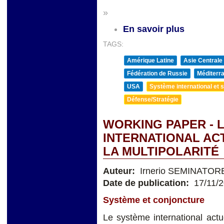
»
En savoir plus
TAGS:
Amérique Latine
Asie Centrale
Fédération de Russie
Méditerra
USA
Système international et st
Défense/Stratégie
WORKING PAPER - 
INTERNATIONAL AC
LA MULTIPOLARITÉ
Auteur:
Irnerio SEMINATOR
Date de publication:
17/11/
Système et conjoncture
Le système international actue