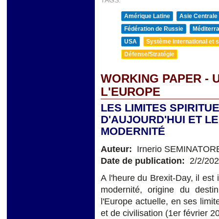
TAGS:
Amérique Latine
Asie Centrale
Fédération de Russie
Méditerra
USA
Système international et st
Défense/Stratégie
WORKING PAPER - U
L'EUROPE
LES LIMITES SPIRITU
D'AUJOURD'HUI ET LE
MODERNITÉ
Auteur:
Irnerio SEMINATOR
Date de publication:
2/2/20
A l'heure du Brexit-Day, il est 
modernité, origine du desti
l'Europe actuelle, en ses limit
et de civilisation (1er février 2