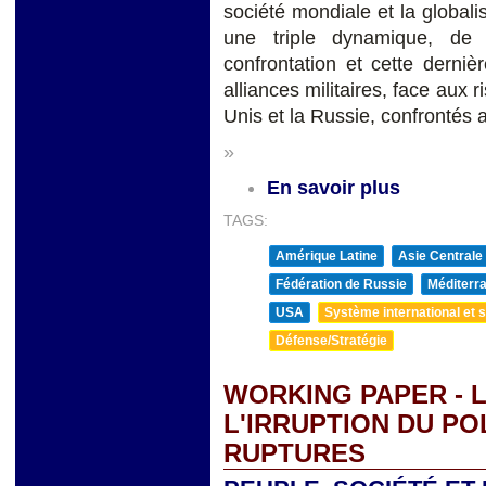
société mondiale et la global
une triple dynamique, de 
confrontation et cette derniè
alliances militaires, face aux r
Unis et la Russie, confrontés 
»
En savoir plus
TAGS:
Amérique Latine
Asie Centrale
Fédération de Russie
Méditerra
USA
Système international et st
Défense/Stratégie
WORKING PAPER - 
L'IRRUPTION DU PO
RUPTURES