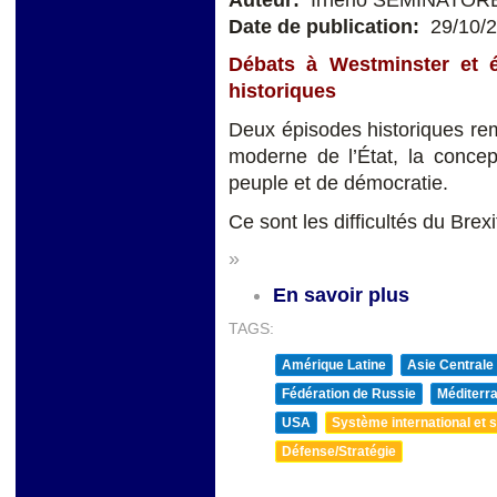
Date de publication:
29/10/
Débats à Westminster et 
historiques
Deux épisodes historiques rem
moderne de l’État, la concep
peuple et de démocratie.
Ce sont les difficultés du Brex
»
En savoir plus
TAGS:
Amérique Latine
Asie Centrale
Fédération de Russie
Méditerra
USA
Système international et st
Défense/Stratégie