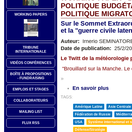
POLITIQUE BUDGÉTA
POLITIQUE MIGRAT
WORKING PAPERS
Sur le Sommet Extraord
et la "guerre civile lat
Auteur:
Irnerio SEMINATOR
Date de publication:
25/2/2
TRIBUNE
INTERNATIONALE
Le Twitt de la météorologie p
VIDÉOS CONFÉRENCES
"Brouillard sur la Manche. Le c
BOÎTE À PROPOSITIONS
»
- FUNDRAISING
En savoir plus
EMPLOIS ET STAGES
TAGS:
COLLABORATEURS
Amérique Latine
Asie Centrale
MAILING LIST
Fédération de Russie
Méditerra
USA
Système international et st
FLUX RSS
Défense/Stratégie