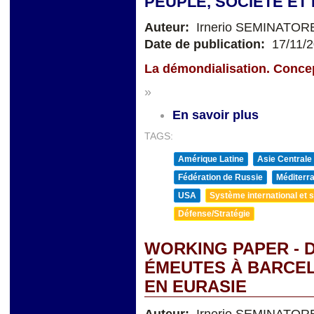
PEUPLE, SOCIÉTÉ ET
Auteur:
Irnerio SEMINATOR
Date de publication:
17/11/
La démondialisation. Conce
»
En savoir plus
TAGS:
Amérique Latine
Asie Centrale
Fédération de Russie
Méditerra
USA
Système international et st
Défense/Stratégie
WORKING PAPER - 
ÉMEUTES À BARCEL
EN EURASIE
Auteur:
Irnerio SEMINATOR