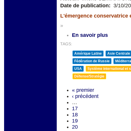
Date de publication:
3/10/2
L'émergence conservatrice en
»
En savoir plus
TAGS:
Amérique Latine
Asie Centrale
Fédération de Russie
Méditerra
USA
Système international et st
Défense/Stratégie
« premier
‹ précédent
…
17
18
19
20