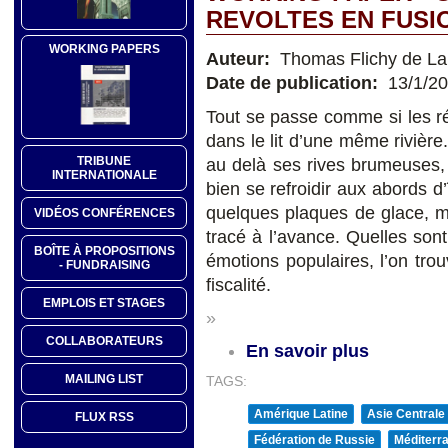
REVOLTES EN FUSI
WORKING PAPERS
Auteur:
Thomas Flichy de La
Date de publication:
13/1/2
Tout se passe comme si les rév
dans le lit d’une même rivière
TRIBUNE
au delà ses rives brumeuses,
INTERNATIONALE
bien se refroidir aux abords d
quelques plaques de glace, ma
VIDÉOS CONFÉRENCES
tracé à l’avance. Quelles son
BOÎTE À PROPOSITIONS
émotions populaires, l’on trou
- FUNDRAISING
fiscalité.
EMPLOIS ET STAGES
»
COLLABORATEURS
En savoir plus
MAILING LIST
TAGS:
Amérique Latine
Asie Centrale
FLUX RSS
Fédération de Russie
Méditerra