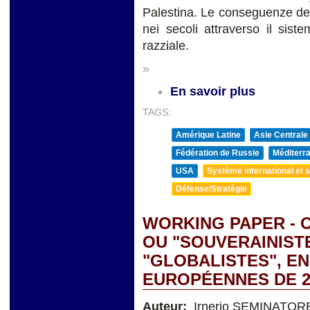
Palestina. Le conseguenze dell
nei secoli attraverso il sis
razziale.
»
En savoir plus
TAGS:
Amérique Latine
Asie Centrale
Fédération de Russie
Méditerra
USA
Système international et st
Défense/Stratégie
WORKING PAPER -
OU "SOUVERAINIST
"GLOBALISTES", EN
EUROPÉENNES DE 2
Auteur:
Irnerio SEMINATOR