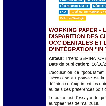
Fédération de Russie
Méditerra
USA
Système international et st
Défense/Stratégie
WORKING PAPER - L
DISPARITION DES 
OCCIDENTALES ET 
D’INTÉGRATION "IN
Auteur:
Irnerio SEMINATOR
Date de publication:
16/10/
L'accusation de "populisme" 
l'accession au pouvoir de la
définir ce qu'expriment les op
au delà des préférences politi
Le but en est d'essayer de pr
européennes de mai 2019.