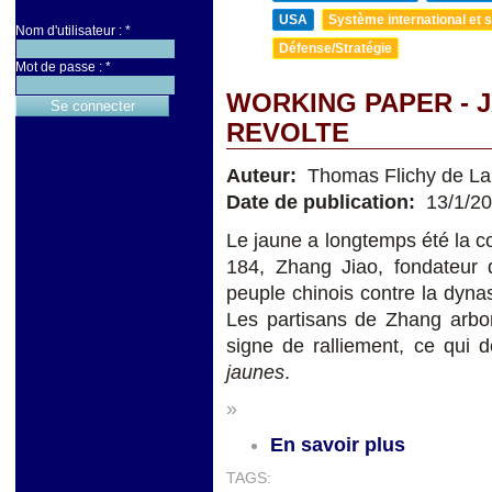
USA
Système international et st
Nom d'utilisateur :
*
Défense/Stratégie
Mot de passe :
*
WORKING PAPER - 
REVOLTE
Auteur:
Thomas Flichy de La 
Date de publication:
13/1/2
Le jaune a longtemps été la co
184, Zhang Jiao, fondateur d
peuple chinois contre la dyn
Les partisans de Zhang arbor
signe de ralliement, ce qui
jaunes
.
»
En savoir plus
TAGS: