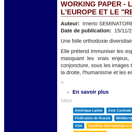
WORKING PAPER - L
L'EUROPE ET LE "
Auteur:
Irnerio SEMINATOR
Date de publication:
15/11/
Une folle orthodoxie diversitai
Elle prétend immuniser les espr
masquant les vrais enjeux, d
conjoncture, sous les images 
la droite, l'humanisme et les 
»
En savoir plus
TAGS:
Amérique Latine
Asie Centrale
Fédération de Russie
Méditerra
USA
Système international et st