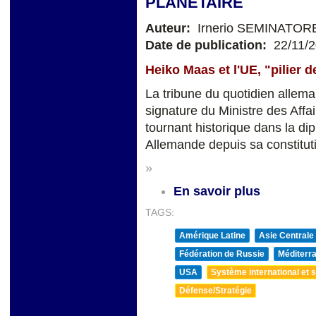
PLANÉTAIRE
Auteur:
Irnerio SEMINATOR
Date de publication:
22/11/
Heiko Maas et l'UE, "pilier d
La tribune du quotidien allema
signature du Ministre des Aff
tournant historique dans la di
Allemande depuis sa constitut
»
En savoir plus
TAGS:
Amérique Latine
Asie Centrale
Fédération de Russie
Méditerra
USA
Système international et st
Défense/Stratégie