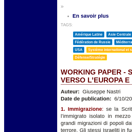
»
En savoir plus
TAGS:
Amérique Latine
Asie Centrale
Fédération de Russie
Méditerra
USA
Système international et st
Défense/Stratégie
WORKING PAPER - 
VERSO L’EUROPA E
Auteur:
Giuseppe Nastri
Date de publication:
6/10/2
1. Immigrazione
:
se la Scri
l’immigrato isolato in mezzo
grandi migrazioni di popoli d
terrore. Gli stessi Israeliti in