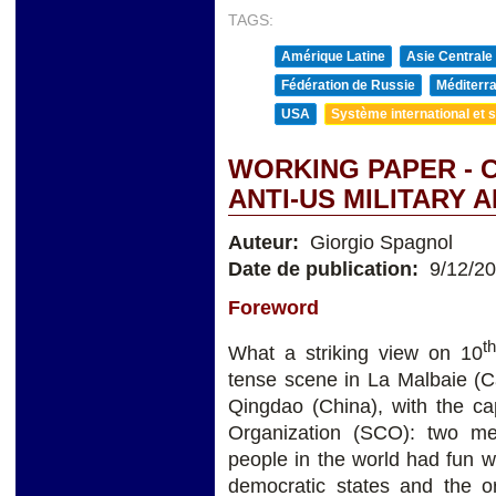
TAGS:
Amérique Latine
Asie Centrale
Fédération de Russie
Méditerra
USA
Système international et st
WORKING PAPER - C
ANTI-US MILITARY 
Auteur:
Giorgio Spagnol
Date de publication:
9/12/2
Foreword
th
What a striking view on 10
tense scene in La Malbaie (C
Qingdao (China), with the c
Organization (SCO): two m
people in the world had fun w
democratic states and the o