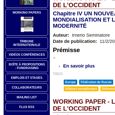
DE L'OCCIDENT
Chapitre IV UN NOUV
WORKING PAPERS
MONDIALISATION ET L
MODERNITÉ
Auteur:
Irnerio Seminatore
Date de publication:
11/2/2
TRIBUNE
INTERNATIONALE
Prémisse
VIDÉOS CONFÉRENCES
»
BOÎTE À PROPOSITIONS
En savoir plus
- FUNDRAISING
TAGS:
EMPLOIS ET STAGES
Europe
Fédération de Russie
COLLABORATEURS
Affaires européennes
Défense/
MAILING LIST
WORKING PAPER - L
FLUX RSS
DE L'OCCIDENT