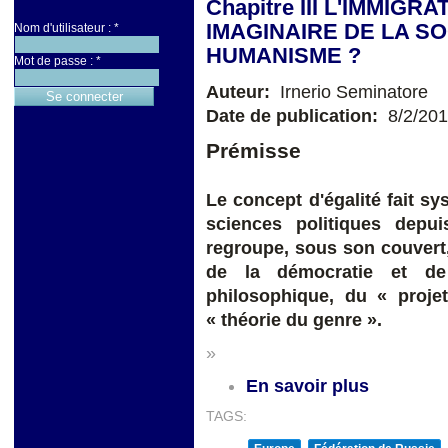
Chapitre III L'IMMIG
IMAGINAIRE DE LA SO
Nom d'utilisateur :
*
HUMANISME ?
Mot de passe :
*
Auteur:
Irnerio Seminatore
Date de publication:
8/2/20
Prémisse
Le concept d'égalité fait s
sciences politiques depui
regroupe, sous son couvert,
de la démocratie et de 
philosophique, du « proje
« théorie du genre ».
»
En savoir plus
TAGS: