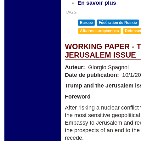
En savoir plus
TAGS:
Europe
Fédération de Russie
Affaires européennes
Défense/
WORKING PAPER - 
JERUSALEM ISSUE
Auteur:
Giorgio Spagnol
Date de publication:
10/1/2
Trump and the Jerusalem is
Foreword
After risking a nuclear confli
the most sensitive geopolitica
Embassy to Jerusalem and recog
the prospects of an end to the I
recede.