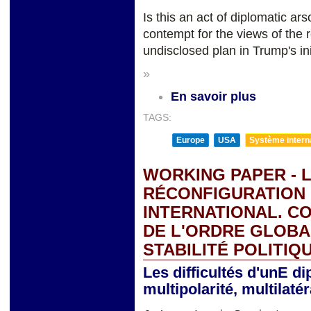
Is this an act of diplomatic ars
contempt for the views of the r
undisclosed plan in Trump's ini
»
En savoir plus
TAGS:
Europe
USA
Système internat
WORKING PAPER - L
RÉCONFIGURATION
INTERNATIONAL. C
DE L'ORDRE GLOBA
STABILITÉ POLITIQ
Les difficultés d'unE di
multipolarité, multilat