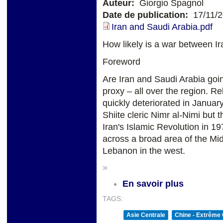
Auteur:
Giorgio Spagnol
Date de publication:
17/11/
Iran and Saudi Arabia.pdf
How likely is a war between I
Foreword
Are Iran and Saudi Arabia goin
proxy – all over the region. R
quickly deteriorated in Januar
Shiite cleric Nimr al-Nimi but 
Iran's Islamic Revolution in 1
across a broad area of the Mid
Lebanon in the west.
»
En savoir plus
TAGS:
Asie Centrale
Chine - Extrême 