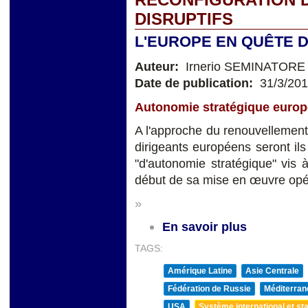
DISRUPTIFS
L'EUROPE EN QUÊTE D
Auteur:
Irnerio SEMINATORE
Date de publication:
31/3/20
Autonomie stratégique europé
A l'approche du renouvellement 
dirigeants européens seront il
"d'autonomie stratégique" vis 
début de sa mise en œuvre opé
»
En savoir plus
TAGS:
Amérique Latine
Asie Centrale
Fédération de Russie
Méditerran
USA
Système international et sta