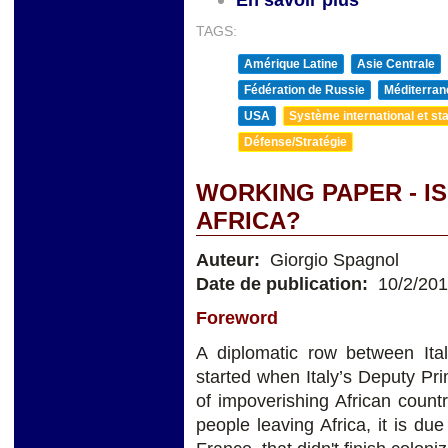
TAGS:
Amérique Latine
Asie Centrale
Fédération de Russie
Méditerran
USA
Système international et sta
Défense/Stratégie
WORKING PAPER - IS
AFRICA?
Auteur:
Giorgio Spagnol
Date de publication:
10/2/20
Foreword
A diplomatic row between Ita
started when Italy’s Deputy Pr
of impoverishing African countr
people leaving Africa, it is due