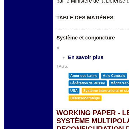
par le Ministère de la Défense 
TABLE DES MATIÈRES
..................................................
Système et conjoncture
»
En savoir plus
TAGS:
Amérique Latine
Asie Centrale
Fédération de Russie
Méditerran
USA
Système international et sta
Défense/Stratégie
WORKING PAPER - L
SYSTÈME MULTIPOL
RECONFIGURATION D