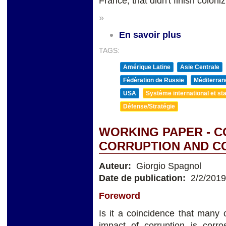
France, that didn't finish coloniz
»
En savoir plus
TAGS:
Amérique Latine
Asie Centrale
Fédération de Russie
Méditerran
USA
Système international et sta
Défense/Stratégie
WORKING PAPER - 
CORRUPTION AND C
Auteur:
Giorgio Spagnol
Date de publication:
2/2/2019
Foreword
Is it a coincidence that many 
impact of corruption is corro