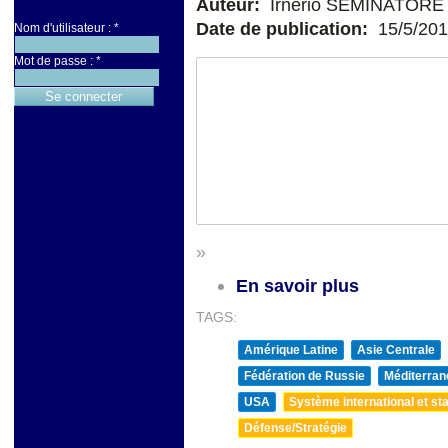
Auteur:
Irnerio SEMINATORE
Date de publication:
15/5/20
Nom d'utilisateur :
*
Mot de passe :
*
»
En savoir plus
TAGS:
Amérique Latine
Asie Centrale
Fédération de Russie
Méditerran
USA
Système international et sta
Défense/Stratégie