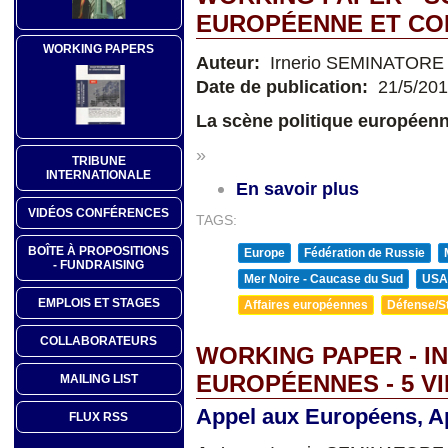
EUROPÉENNE ET CO
WORKING PAPERS
Auteur:
Irnerio SEMINATORE
Date de publication:
21/5/20
La scène politique européen
»
TRIBUNE
INTERNATIONALE
En savoir plus
VIDÉOS CONFÉRENCES
TAGS:
BOÎTE À PROPOSITIONS
Europe
Fédération de Russie
- FUNDRAISING
Mer Noire - Caucase du Sud
USA
EMPLOIS ET STAGES
Affaires européennes
Défense/St
COLLABORATEURS
WORKING PAPER - I
EUROPÉENNES - 5 V
MAILING LIST
Appel aux Européens, Ap
FLUX RSS