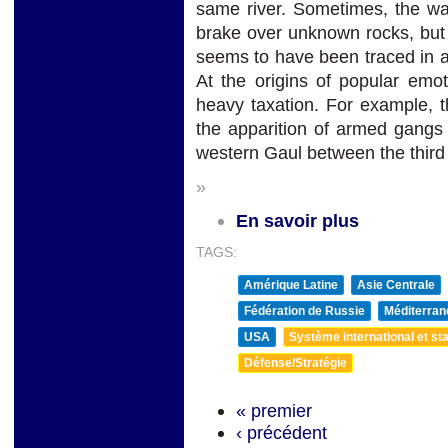
same river. Sometimes, the wav
brake over unknown rocks, but 
seems to have been traced in a
At the origins of popular emot
heavy taxation. For example,
the apparition of armed gan
western Gaul between the third 
»
En savoir plus
TAGS:
Amérique Latine
Asie Centrale
Fédération de Russie
Méditerran
USA
Système international et sta
Défense/Stratégie
« premier
‹ précédent