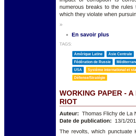
numerous breaks to the rules t
which they violate when pursuing
»
En savoir plus
TAGS:
Amérique Latine
Asie Centrale
Fédération de Russie
Méditerran
USA
Système international et sta
Défense/Stratégie
WORKING PAPER - A
RIOT
Auteur:
Thomas Flichy de La 
Date de publication:
13/1/20
The revolts, which punctuate H