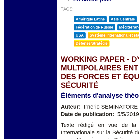
TAGS:
Amérique Latine
Asie Centrale
Fédération de Russie
Méditerran
USA
Système international et sta
Défense/Stratégie
WORKING PAPER - 
MULTIPOLAIRES ENT
DES FORCES ET ÉQU
SÉCURITÉ
Éléments d'analyse théo
Auteur:
Irnerio SEMINATORE
Date de publication:
5/5/2019
Texte rédigé en vue de la 
Internationale sur la Sécurité