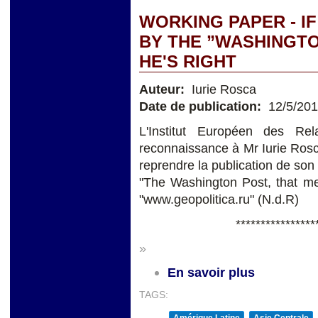
WORKING PAPER - IF
BY THE ”WASHINGTO
HE'S RIGHT
Auteur:
Iurie Rosca
Date de publication:
12/5/20
L'Institut Européen des Rel
reconnaissance à Mr Iurie Rosca,
reprendre la publication de son 
"The Washington Post, that mea
"www.geopolitica.ru" (N.d.R)
****************
»
En savoir plus
TAGS:
Amérique Latine
Asie Centrale