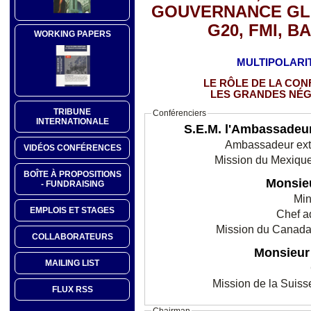
GOUVERNANCE GLO
G20, FMI, 
WORKING PAPERS
MULTIPOLARI
LE RÔLE DE LA CO
LES GRANDES NÉG
TRIBUNE
Conférenciers
INTERNATIONALE
S.E.M. l'Ambassad
Ambassadeur extra
VIDÉOS CONFÉRENCES
Mission du Mexique
BOÎTE À PROPOSITIONS
Monsie
- FUNDRAISING
Min
EMPLOIS ET STAGES
Chef ad
Mission du Canada
COLLABORATEURS
Monsieu
MAILING LIST
Mission de la Suis
FLUX RSS
Chairman