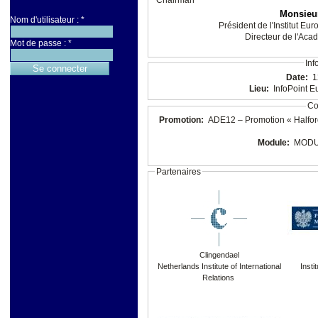
Monsieu
Nom d'utilisateur :
*
Président de l'Institut Eu
Directeur de l'Ac
Mot de passe :
*
Inf
Date:
1
Lieu:
InfoPoint E
Co
Promotion:
ADE12 – Promotion « Halford J. Mackinder et Alfred T. Mahan » – Année académique
Module:
MODUL
Partenaires
Clingendael
Netherlands Institute of International
Insti
Relations