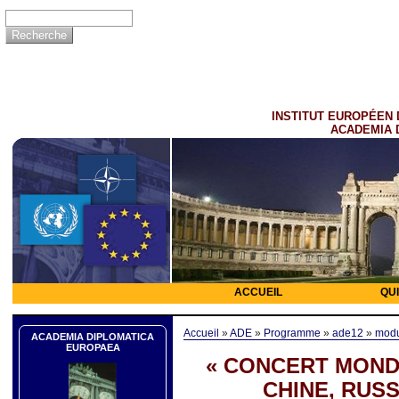
INSTITUT EUROPÉEN 
ACADEMIA 
ACCUEIL
QU
Accueil
»
ADE
»
Programme
»
ade12
»
mod
ACADEMIA DIPLOMATICA
EUROPAEA
« CONCERT MONDI
CHINE, RUSS