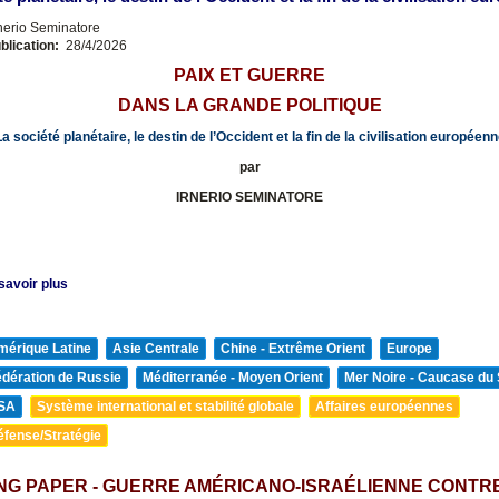
nerio Seminatore
blication:
28/4/2026
PAIX ET GUERRE
DANS LA GRANDE POLITIQUE
a société planétaire, le destin de l’Occident et la fin de la civilisation européen
par
IRNERIO SEMINATORE
savoir plus
mérique Latine
Asie Centrale
Chine - Extrême Orient
Europe
édération de Russie
Méditerranée - Moyen Orient
Mer Noire - Caucase du
SA
Système international et stabilité globale
Affaires européennes
éfense/Stratégie
NG PAPER - GUERRE AMÉRICANO-ISRAÉLIENNE CONTR