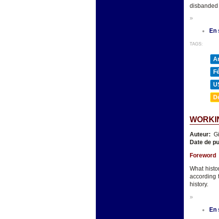
disbanded a
»
En 
TAGS:
A
F
U
D
WORKIN
Auteur:
Gi
Date de pu
Foreword
What histo
according 
history.
»
En 