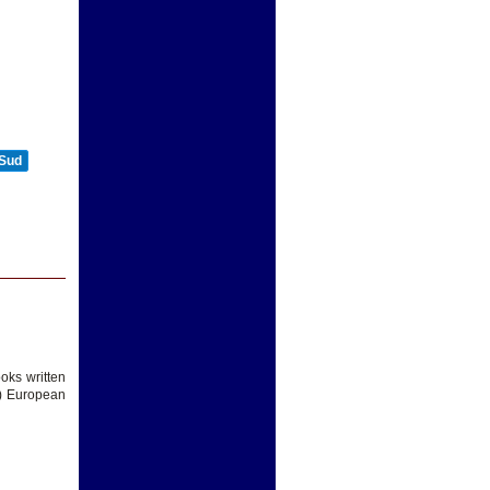
 Sud
oks written
y) European