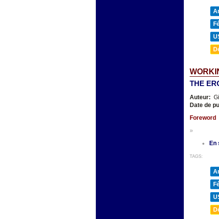
A
F
U
D
WORKIN
THE ER
Auteur:
Gi
Date de pu
Foreword
»
En 
TAGS:
A
F
U
D