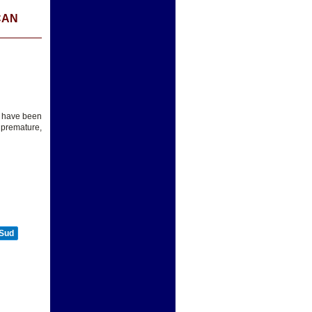
CAN
t have been
 premature,
 Sud