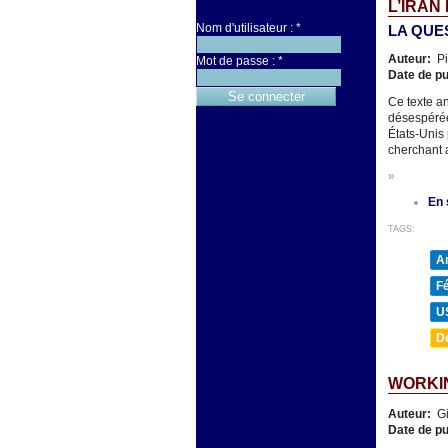
L’IRAN
Nom d'utilisateur :
*
LA QUE
Auteur:
Pi
Mot de passe :
*
Date de pu
Ce texte an
désespérée
États-Unis 
cherchant a
»
En 
TAGS:
A
F
U
D
WORKIN
Auteur:
Gi
Date de pu