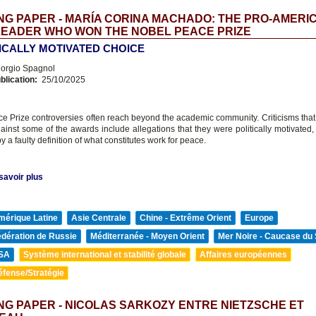
G PAPER - MARÍA CORINA MACHADO: THE PRO-AMERI
LEADER WHO WON THE NOBEL PEACE PRIZE
TICALLY MOTIVATED CHOICE
orgio Spagnol
blication:
25/10/2025
e Prize controversies often reach beyond the academic community. Criticisms tha
gainst some of the awards include allegations that they were politically motivated,
y a faulty definition of what constitutes work for peace.
savoir plus
mérique Latine
Asie Centrale
Chine - Extrême Orient
Europe
édération de Russie
Méditerranée - Moyen Orient
Mer Noire - Caucase du
SA
Système international et stabilité globale
Affaires européennes
éfense/Stratégie
G PAPER - NICOLAS SARKOZY ENTRE NIETZSCHE ET