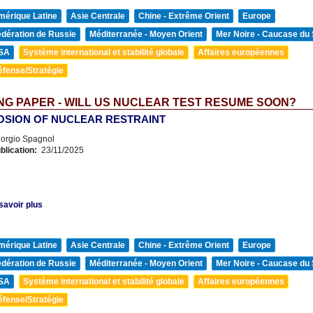
mérique Latine
Asie Centrale
Chine - Extrême Orient
Europe
édération de Russie
Méditerranée - Moyen Orient
Mer Noire - Caucase du
SA
Système international et stabilité globale
Affaires européennes
éfense/Stratégie
G PAPER - WILL US NUCLEAR TEST RESUME SOON?
OSION OF NUCLEAR RESTRAINT
orgio Spagnol
blication:
23/11/2025
savoir plus
mérique Latine
Asie Centrale
Chine - Extrême Orient
Europe
édération de Russie
Méditerranée - Moyen Orient
Mer Noire - Caucase du
SA
Système international et stabilité globale
Affaires européennes
éfense/Stratégie