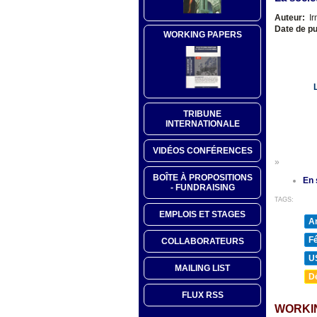
Auteur:
Ir
Date de pu
WORKING PAPERS
L
TRIBUNE
INTERNATIONALE
VIDÉOS CONFÉRENCES
»
BOÎTE À PROPOSITIONS
En 
- FUNDRAISING
TAGS:
EMPLOIS ET STAGES
A
F
COLLABORATEURS
U
MAILING LIST
D
FLUX RSS
WORKI