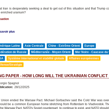
that Iran is desperately seeking a deal to get out of this situation and that Trump 
ke enriched uranium?
tuation
savoir plus
mérique Latine
Asie Centrale
Chine - Extrême Orient
Europe
édération de Russie
Méditerranée - Moyen Orient
Mer Noire - Caucase du
SA
Système international et stabilité globale
Affaires européennes
éfense/Stratégie
G PAPER - HOW LONG WILL THE UKRAINIAN CONFLICT
orgio Spagnol
blication:
28/12/2025
 Union ended the Warsaw Pact. Michael Gorbachev said the Cold War was over,
ould be a common European home stretching from Rotterdam to Vladivostok. T
 the Warsaw Pact, NATO's Soviet counterpart, to continue to exist, and NATO shoul