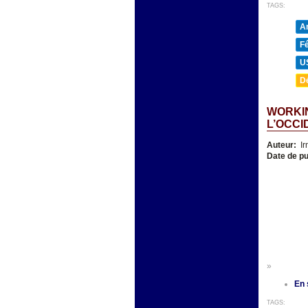
TAGS:
A
F
U
D
WORKIN
L’OCCI
Auteur:
Ir
Date de pu
»
En 
TAGS: