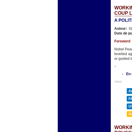
WORKIN
COUP 
A POLI
Auteur:
Gi
Date de pu
Foreword
Nobel Peac
levelled a
or guided b
»
En 
TAGS:
A
F
U
D
WORKIN