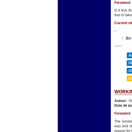
Foreword
Is it true 
Iran to ta
Current si
»
En 
TAGS:
A
F
U
D
WORKIN
Auteur:
Gi
Date de pu
Foreword
The Soviet
was and sh
reason for