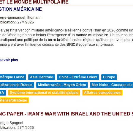
 ET LE MONDE MULTIPOLAIRE
STION AMÉRICAINE
erre-Emmanuel Thomann
blication:
27/4/2026
alyse l'intervention militaire américano-israélienne contre l'Iran en 2026 comme un
 de Washington pour freiner l'émergence d'un
monde multipolaire
. L'auteur souti
pratiquent une politique de la
terre brûlée
dans les régions qu'ils ne peuvent plus c
insi à entraver l'influence croissante des
BRICS
et de l'axe sino-russe.
savoir plus
mérique Latine
Asie Centrale
Chine - Extrême Orient
Europe
édération de Russie
Méditerranée - Moyen Orient
Mer Noire - Caucase du
SA
Système international et stabilité globale
Affaires européennes
éfense/Stratégie
G PAPER - IRAN’S WAR WITH ISRAEL AND THE UNITED
orgio Spagnol
blication:
27/4/2026