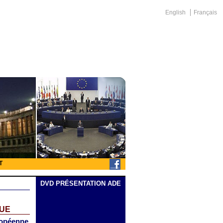
English
Français
T
DVD PRÉSENTATION ADE
QUE
uropéenne