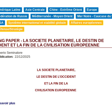
mérique Latine
Asie Centrale
Chine - Extrême Orient
Europe
édération de Russie
Méditerranée - Moyen Orient
Mer Noire - Caucase du
SA
Système international et stabilité globale
Affaires européennes
éfense/Stratégie
G PAPER - LA SOCIETE PLANETAIRE, LE DESTIN DE
DENT ET LA FIN DE LA CIVILISATION EUROPEENNE
nerio Seminatore
blication:
22/12/2025
LA SOCIETE PLANETAIRE,
LE DESTIN DE L’OCCIDENT
ET LA FIN DE LA
CIVILISATION EUROPEENNE
savoir plus