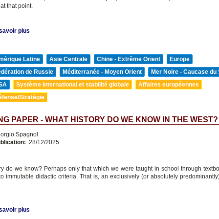
t that point.
savoir plus
mérique Latine
Asie Centrale
Chine - Extrême Orient
Europe
édération de Russie
Méditerranée - Moyen Orient
Mer Noire - Caucase du
SA
Système international et stabilité globale
Affaires européennes
éfense/Stratégie
G PAPER - WHAT HISTORY DO WE KNOW IN THE WEST?
orgio Spagnol
blication:
28/12/2025
ry do we know? Perhaps only that which we were taught in school through textbo
to immutable didactic criteria. That is, an exclusively (or absolutely predominantl
savoir plus