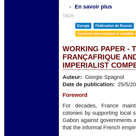
En savoir plus
TAGS:
Europe
Fédération de Russie
Système international et stabilité 
WORKING PAPER - 
FRANÇAFRIQUE AND
IMPERIALIST COMP
Auteur:
Giorgio Spagnol
Date de publication:
25/5/2
Foreword
For decades, France mainta
colonies by supporting local
Gabon against governments ac
that the informal French empire