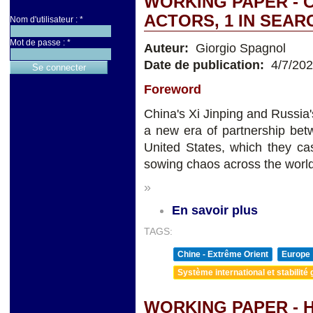
WORKING PAPER - C
ACTORS, 1 IN SEAR
Nom d'utilisateur :
*
Mot de passe :
*
Auteur:
Giorgio Spagnol
Date de publication:
4/7/20
Foreword
China's Xi Jinping and Russia
a new era of partnership bet
United States, which they c
sowing chaos across the world
»
En savoir plus
TAGS:
Chine - Extrême Orient
Europe
Système international et stabilité 
WORKING PAPER - 