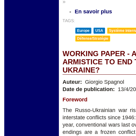
»
En savoir plus
TAGS:
Europe
USA
Système internat
Défense/Stratégie
WORKING PAPER - 
ARMISTICE TO END 
UKRAINE?
Auteur:
Giorgio Spagnol
Date de publication:
13/4/2
Foreword
The Russo-Ukrainian war risk
interstate conflicts since 1946:
year, conventional wars last 
endings are a frozen conflict