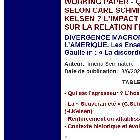
WORKING PAPER - Q
SELON CARL SCHMI
KELSEN ? L’IMPACT
SUR LA RELATION 
DIVERGENCE MACRON
L’AMERIQUE. Les Ensei
Gaulle in : « La discor
Auteur:
Irnerio Seminatore
Date de publication:
8/6/20
TABLE
- Qui est l’agresseur ? L’hosti
- La « Souveraineté » (C.Sc
(H.Kelsen)
- Renforcement ou affaiblis
- Contexte historique et évo
»