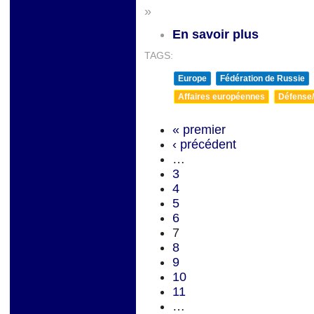
»
En savoir plus
TAGS:
Europe
Fédération de Russie
Affaires européennes
Défense/
« premier
‹ précédent
…
3
4
5
6
7
8
9
10
11
…