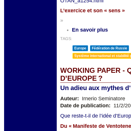
OTAN_a1254.html
L’exercice et son
«
sens »
»
En savoir plus
TAGS:
Europe
Fédération de Russie
Système international et stabilité 
WORKING PAPER - Q
D’EUROPE ?
Un adieu aux mythes d’é
Auteur:
Irnerio Seminatore
Date de publication:
11/2/2
Que reste-t-il de l’idée d’Eur
Du « Manifeste de Ventotene 