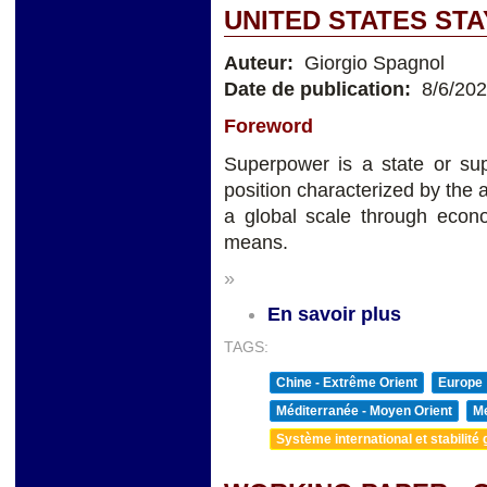
UNITED STATES ST
Auteur:
Giorgio Spagnol
Date de publication:
8/6/20
Foreword
Superpower is a state or sup
position characterized by the a
a global scale through econom
means.
»
En savoir plus
TAGS:
Chine - Extrême Orient
Europe
Méditerranée - Moyen Orient
Me
Système international et stabilité 