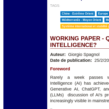
TAGS:
Chine - Extrême Orient
Europe
Méditerranée - Moyen Orient
Me
Système international et stabilité 
WORKING PAPER - Q
INTELLIGENCE?
Auteur:
Giorgio Spagnol
Date de publication:
25/2/2
Foreword
Rarely a week passes wit
Intelligence (AI) has achieve
Generative AI, ChatGPT, a
(LLMs) discussion of AI's pro
increasingly visible in mainst
»