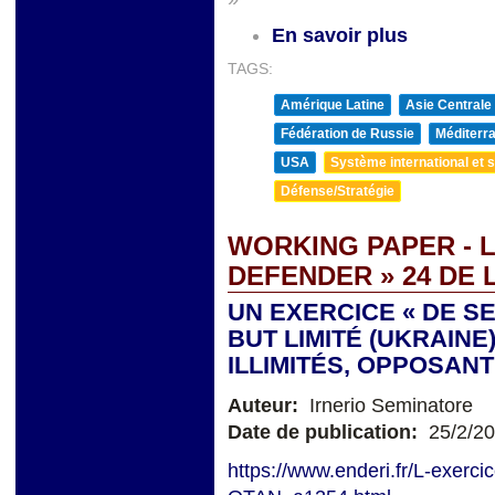
En savoir plus
TAGS:
Amérique Latine
Asie Centrale
Fédération de Russie
Méditerra
USA
Système international et st
Défense/Stratégie
WORKING PAPER - 
DEFENDER » 24 DE 
UN EXERCICE « DE S
BUT LIMITÉ (UKRAIN
ILLIMITÉS, OPPOSAN
Auteur:
Irnerio Seminatore
Date de publication:
25/2/2
https://www.enderi.fr/L-exerci