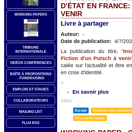
D'ÉTAT EN FRANCE:
VENIR
WORKING PAPERS
Livre à partager
Auteur:
-
Date de publication:
4/7/20
TRIBUNE
La publication du titre,
"
Ins
INTERNATIONALE
Fiction d'un Putsch à
venir
VIDÉOS CONFÉRENCES
calée sur l'actualité et être 
en crise d'identité.
BOÎTE À PROPOSITIONS
- FUNDRAISING
»
EMPLOIS ET STAGES
En savoir plus
COLLABORATEURS
TAGS:
Europe
Système international et
MAILING LIST
Défense/Stratégie
FLUX RSS