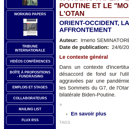
POUTINE ET LE "M
L'OTAN
WORKING PAPERS
ORIENT-OCCIDENT, LA
AFFRONTEMENT
Auteur:
Irnerio SEMINATOR
Date de publication:
24/6/2
TRIBUNE
INTERNATIONALE
Le contexte général
VIDÉOS CONFÉRENCES
Dans un contexte d'incertitu
BOÎTE À PROPOSITIONS
désaccord de fond sur l'uti
- FUNDRAISING
aggravées par une pandémie 
les Sommets du G7, de l'Otan
EMPLOIS ET STAGES
bilatérale Biden-Poutine.
COLLABORATEURS
»
MAILING LIST
En savoir plus
FLUX RSS
TAGS: