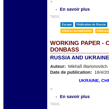
»
En savoir plus
TAGS:
Europe
Fédération de Russie
Affaires européennes
Défense/
WORKING PAPER -
DONBASS
RUSSIA AND UKRAIN
Auteur:
Mikhaîl Illarionovitc
Date de publication:
18/4/2
UKRAINE, CH
»
En savoir plus
TAGS: