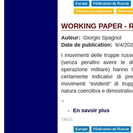
Europe
Fédération de Russie
Affaires européennes
Défense/
WORKING PAPER - 
Auteur:
Giorgio Spagnol
Date de publication:
9/4/20
I movimenti delle truppe russ
(senza peraltro avere le 
operazione militare) hanno
certamente indicativi di pr
movimenti “evidenti” di tru
natura coercitiva e dimostrativ
»
En savoir plus
TAGS:
Europe
Fédération de Russie