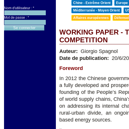
Chine - Extrême Orient
Europe
Nom d'utilisateur :
*
Méditerranée - Moyen Orient
U
Mot de passe :
*
Affaires européennes
Défense/
WORKING PAPER - T
COMPETITION
Auteur:
Giorgio Spagnol
Date de publication:
20/6/2
Foreword
In 2012 the Chinese governmen
a fully developed and prosper
founding of the People’s Repu
of world supply chains, China’
on addressing its internal c
rural-urban divide, an ongoi
based energy sources.