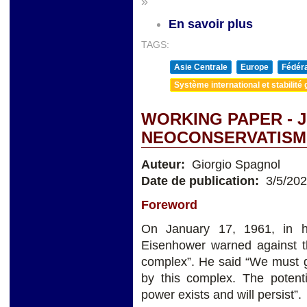
»
En savoir plus
TAGS:
Asie Centrale
Europe
Fédéra
Système international et stabilité 
WORKING PAPER - 
NEOCONSERVATISM
Auteur:
Giorgio Spagnol
Date de publication:
3/5/20
Foreword
On January 17, 1961, in hi
Eisenhower warned against the
complex”. He said “We must gu
by this complex. The potenti
power exists and will persist”.