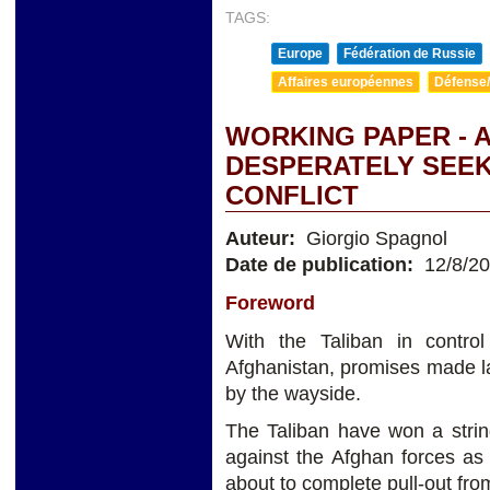
TAGS:
Europe
Fédération de Russie
Affaires européennes
Défense/
WORKING PAPER - 
DESPERATELY SEEK
CONFLICT
Auteur:
Giorgio Spagnol
Date de publication:
12/8/2
Foreword
With the Taliban in control
Afghanistan, promises made las
by the wayside.
The Taliban have won a string
against the Afghan forces as 
about to complete pull-out fro