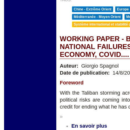
Chine - Extrême Orient
Europe
Méditerranée - Moyen Orient
Me
Système international et stabilité 
WORKING PAPER - B
NATIONAL FAILURES
ECONOMY, COVID....
Auteur:
Giorgio Spagnol
Date de publication:
14/8/2
Foreword
With the Taliban storming acr
political risks are coming i
credit for ending what he has 
»
En savoir plus