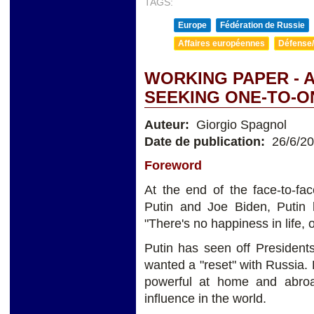
TAGS:
Europe
Fédération de Russie
Affaires européennes
Défense/
WORKING PAPER - A
SEEKING ONE-TO-ON
Auteur:
Giorgio Spagnol
Date de publication:
26/6/2
Foreword
At the end of the face-to-f
Putin and Joe Biden, Putin 
"There's no happiness in life, o
Putin has seen off Presiden
wanted a "reset" with Russia. P
powerful at home and abro
influence in the world.