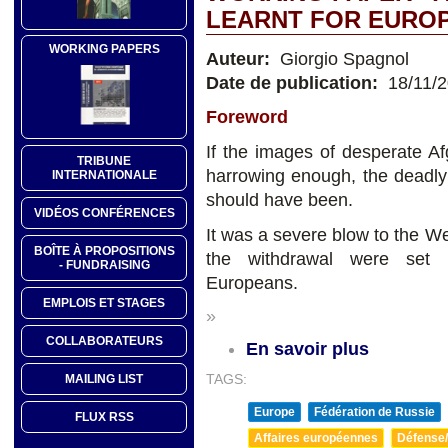
LEARNT FOR EURO
WORKING PAPERS
Auteur:
Giorgio Spagnol
Date de publication:
18/11/
Foreword
If the images of desperate Af
TRIBUNE
harrowing enough, the deadly
INTERNATIONALE
should have been.
VIDÉOS CONFÉRENCES
It was a severe blow to the We
BOÎTE À PROPOSITIONS
the withdrawal were set i
- FUNDRAISING
Europeans.
EMPLOIS ET STAGES
»
COLLABORATEURS
En savoir plus
TAGS:
MAILING LIST
Europe
Fédération de Russie
FLUX RSS
Affaires européennes
Défense/