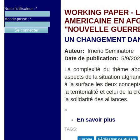
Nom d'utilisateur :
*
WORKING PAPER - 
AMERICAINE EN AF
Mot de passe :
*
"NOUVELLE GUERRE
UN CHANGEMENT DAN
Auteur:
Irnerio Seminatore
Date de publication:
5/9/20
La complexité du thème abor
aspects de la situation afghan
à la surface les deux concepts
la territorialité et celui de la 
la solidarité des alliances.
»
En savoir plus
TAGS:
Europe
Fédération de Russie