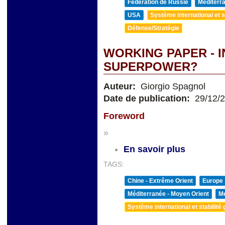
Fédération de Russie
Méditerra
USA
Système international et st
Défense/Stratégie
WORKING PAPER - I
SUPERPOWER?
Auteur:
Giorgio Spagnol
Date de publication:
29/12/
Foreword
»
En savoir plus
TAGS:
Chine - Extrême Orient
Europe
Méditerranée - Moyen Orient
Me
Système international et stabilité 