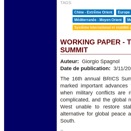
TAGS:
Chine - Extrême Orient
Europe
Méditerranée - Moyen Orient
Me
Système international et stabilité 
WORKING PAPER - 
SUMMIT
Auteur:
Giorgio Spagnol
Date de publication:
3/11/2
The 16th annual BRICS Summ
marked important advances 
when military conflicts are r
complicated, and the global 
West unable to restore sta
alternative for global peace a
South.
»