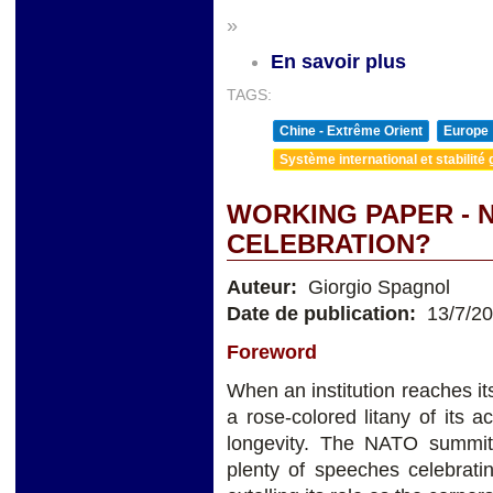
»
En savoir plus
TAGS:
Chine - Extrême Orient
Europe
Système international et stabilité 
WORKING PAPER - N
CELEBRATION?
Auteur:
Giorgio Spagnol
Date de publication:
13/7/2
Foreword
When an institution reaches its
a rose-colored litany of its 
longevity. The NATO summit
plenty of speeches celebrati