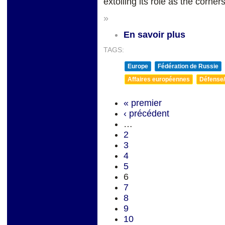
extolling its role as the corner
»
En savoir plus
TAGS:
Europe
Fédération de Russie
Affaires européennes
Défense/
« premier
‹ précédent
…
2
3
4
5
6
7
8
9
10