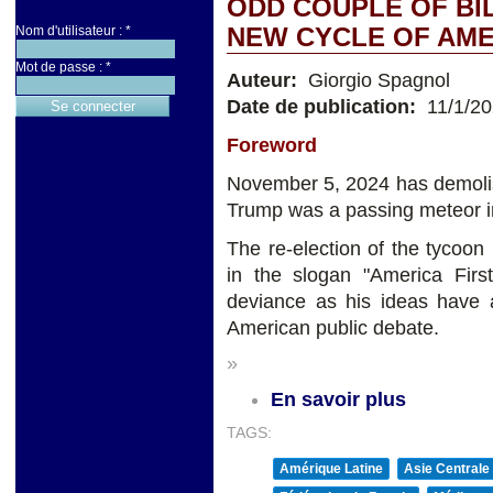
ODD COUPLE OF BI
Nom d'utilisateur :
*
NEW CYCLE OF AM
Mot de passe :
*
Auteur:
Giorgio Spagnol
Date de publication:
11/1/2
Foreword
November 5, 2024 has demolish
Trump was a passing meteor in
The re-election of the tycoon
in the slogan "America First
deviance as his ideas have a
American public debate.
»
En savoir plus
TAGS:
Amérique Latine
Asie Centrale