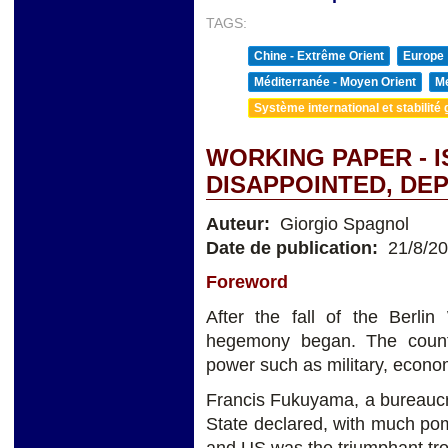
TAGS:
Chine - Extrême Orient
Europe
Méditerranée - Moyen Orient
Me
Système international et stabilité 
WORKING PAPER - I
DISAPPOINTED, DE
Auteur:
Giorgio Spagnol
Date de publication:
21/8/2
Foreword
After the fall of the Berli
hegemony began. The count
power such as military, economi
Francis Fukuyama, a bureaucr
State declared, with much po