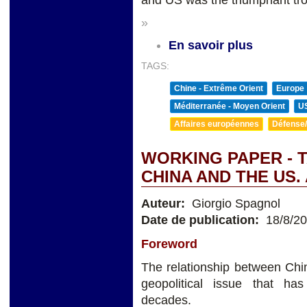
and US was the triumphant tro
»
En savoir plus
TAGS:
Chine - Extrême Orient
Europe
Méditerranée - Moyen Orient
U
Affaires européennes
Défense/
WORKING PAPER - 
CHINA AND THE US.
Auteur:
Giorgio Spagnol
Date de publication:
18/8/2
Foreword
The relationship between Chi
geopolitical issue that has 
decades.