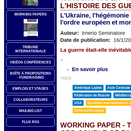
L'HISTOIRE DES G
L'Ukraine, l'hégémonie 
WORKING PAPERS
l'ordre européen et mon
Auteur:
Irnerio Seminatore
Date de publication:
16/1/2
TRIBUNE
La guerre était-elle inévitabl
INTERNATIONALE
»
VIDÉOS CONFÉRENCES
En savoir plus
BOÎTE À PROPOSITIONS
- FUNDRAISING
TAGS:
Amérique Latine
Asie Centrale
EMPLOIS ET STAGES
Fédération de Russie
Méditerra
COLLABORATEURS
USA
Système international et st
Défense/Stratégie
MAILING LIST
FLUX RSS
WORKING PAPER - 