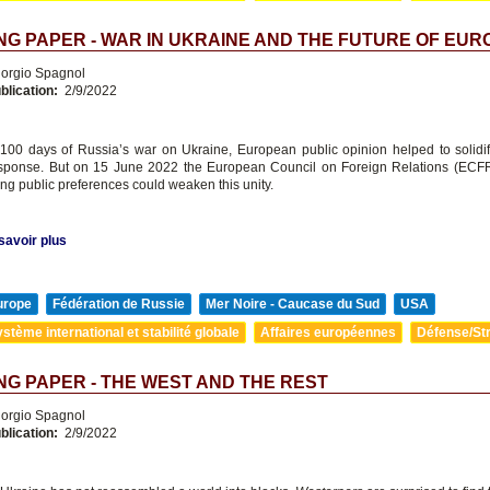
G PAPER - WAR IN UKRAINE AND THE FUTURE OF EUR
orgio Spagnol
blication:
2/9/2022
st 100 days of Russia’s war on Ukraine, European public opinion helped to solidi
response. But on 15 June 2022 the European Council on Foreign Relations (ECF
ing public preferences could weaken this unity.
savoir plus
urope
Fédération de Russie
Mer Noire - Caucase du Sud
USA
stème international et stabilité globale
Affaires européennes
Défense/Str
G PAPER - THE WEST AND THE REST
orgio Spagnol
blication:
2/9/2022