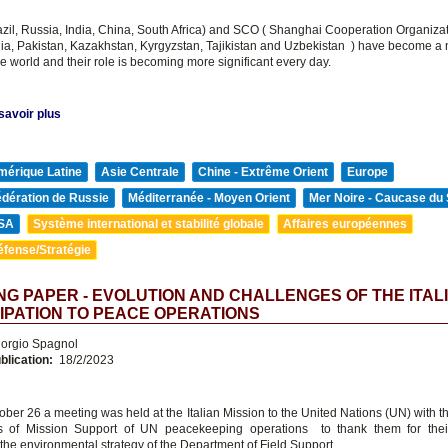
zil, Russia, India, China, South Africa) and SCO ( Shanghai Cooperation Organizat
dia, Pakistan, Kazakhstan, Kyrgyzstan, Tajikistan and Uzbekistan ) have become a 
e world and their role is becoming more significant every day.
savoir plus
mérique Latine
Asie Centrale
Chine - Extrême Orient
Europe
édération de Russie
Méditerranée - Moyen Orient
Mer Noire - Caucase du
SA
Système international et stabilité globale
Affaires européennes
éfense/Stratégie
G PAPER - EVOLUTION AND CHALLENGES OF THE ITAL
IPATION TO PEACE OPERATIONS
orgio Spagnol
blication:
18/2/2023
ober 26 a meeting was held at the Italian Mission to the United Nations (UN) with t
s of Mission Support of UN peacekeeping operations to thank them for their 
the environmental strategy of the Department of Field Support.