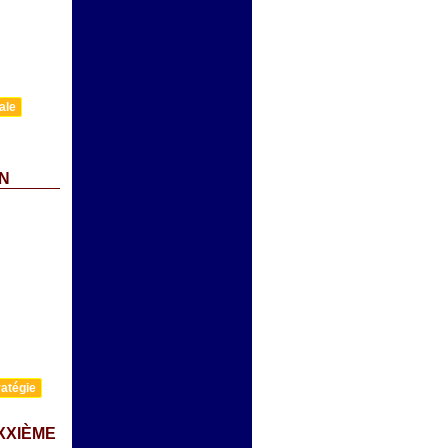
ale
N
atégie
XXIÈME