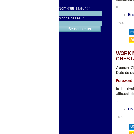
»
Nom d'utilisateur :
*
En 
Mot de passe :
*
TAGS:
E
A
WORKIN
CHEST
Auteur:
Gi
Date de pu
Foreword
In the riv
although t
»
En 
TAGS:
U