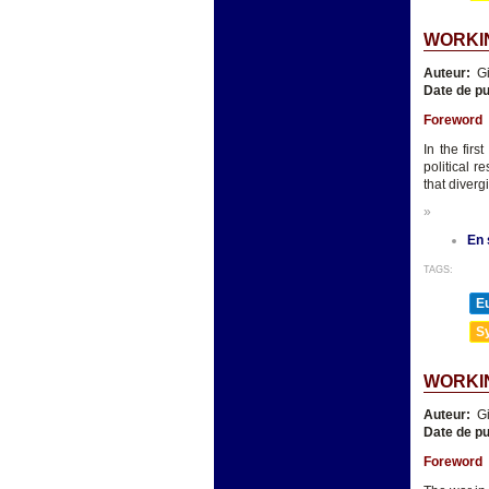
WORKIN
Auteur:
Gi
Date de pu
Foreword
In the fir
political 
that diverg
»
En 
TAGS:
E
Sy
WORKIN
Auteur:
Gi
Date de pu
Foreword