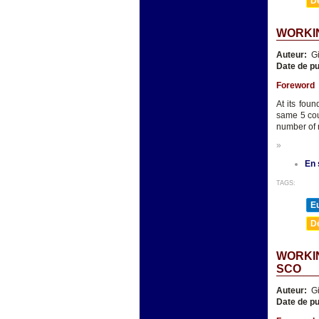
D
WORKIN
Auteur:
Gi
Date de pu
Foreword
At its fou
same 5 cou
number of
»
En 
TAGS:
E
D
WORKIN
SCO
Auteur:
Gi
Date de pu