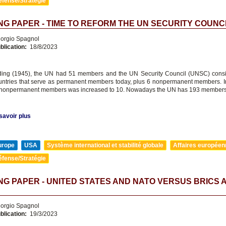
éfense/Stratégie
G PAPER - TIME TO REFORM THE UN SECURITY COUNC
orgio Spagnol
blication:
18/8/2023
nding (1945), the UN had 51 members and the UN Security Council (UNSC) consi
ntries that serve as permanent members today, plus 6 nonpermanent members. I
 nonpermanent members was increased to 10. Nowadays the UN has 193 members
savoir plus
urope
USA
Système international et stabilité globale
Affaires europée
éfense/Stratégie
G PAPER - UNITED STATES AND NATO VERSUS BRICS 
orgio Spagnol
blication:
19/3/2023