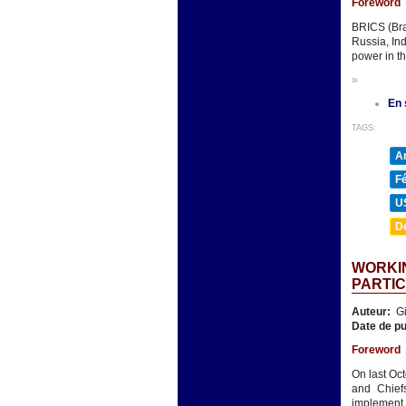
Foreword
BRICS (Bra
Russia, In
power in th
»
En 
TAGS:
A
F
U
D
WORKIN
PARTIC
Auteur:
Gi
Date de pu
Foreword
On last Oct
and Chief
implement 