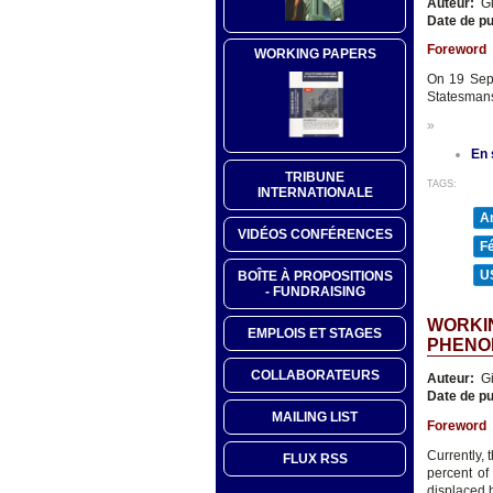
Auteur:
Gi
Date de pu
Foreword
WORKING PAPERS
On 19 Sep
Statesmans
»
En 
TRIBUNE
TAGS:
INTERNATIONALE
A
VIDÉOS CONFÉRENCES
F
U
BOÎTE À PROPOSITIONS
- FUNDRAISING
WORKIN
EMPLOIS ET STAGES
PHENO
COLLABORATEURS
Auteur:
Gi
Date de pu
MAILING LIST
Foreword
Currently, 
FLUX RSS
percent of
displaced b