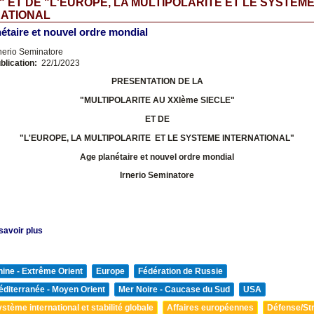
" ET DE "L'EUROPE, LA MULTIPOLARITE ET LE SYSTEM
NATIONAL
étaire et nouvel ordre mondial
nerio Seminatore
blication:
22/1/2023
PRESENTATION DE LA
"MULTIPOLARITE AU XXIème SIECLE"
ET DE
"L'EUROPE, LA MULTIPOLARITE ET LE SYSTEME INTERNATIONAL
"
Age planétaire et nouvel ordre mondial
Irnerio Seminatore
savoir plus
ine - Extrême Orient
Europe
Fédération de Russie
diterranée - Moyen Orient
Mer Noire - Caucase du Sud
USA
stème international et stabilité globale
Affaires européennes
Défense/Str