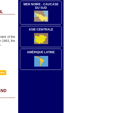
MER NOIRE - CAUCASE
DU SUD
IL
ASIE CENTRALE
sted of the
n 1963, the
.
AMÉRIQUE LATINE
nnes
AND