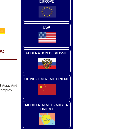
EUROPE
USA
ale
A:
FÉDÉRATION DE RUSSIE
CHINE - EXTRÊME ORIENT
t Asia. And
 complex.
MÉDITÉRRANÉE - MOYEN
ORIENT