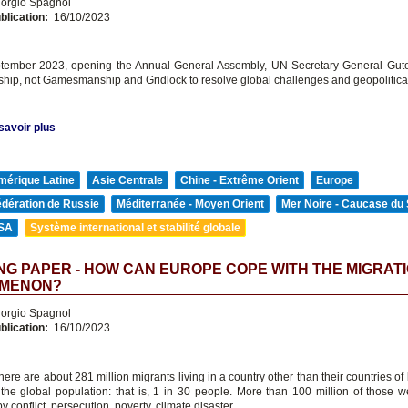
orgio Spagnol
blication:
16/10/2023
tember 2023, opening the Annual General Assembly, UN Secretary General Gute
hip, not Gamesmanship and Gridlock to resolve global challenges and geopolitical
savoir plus
mérique Latine
Asie Centrale
Chine - Extrême Orient
Europe
édération de Russie
Méditerranée - Moyen Orient
Mer Noire - Caucase du
SA
Système international et stabilité globale
G PAPER - HOW CAN EUROPE COPE WITH THE MIGRAT
MENON?
orgio Spagnol
blication:
16/10/2023
there are about 281 million migrants living in a country other than their countries of b
 the global population: that is, 1 in 30 people. More than 100 million of those we
y conflict, persecution, poverty, climate disaster.