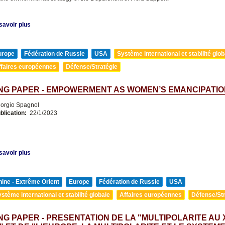
savoir plus
urope
Fédération de Russie
USA
Système international et stabilité glob
ffaires européennes
Défense/Stratégie
NG PAPER - EMPOWERMENT AS WOMEN’S EMANCIPATIO
orgio Spagnol
blication:
22/1/2023
savoir plus
ine - Extrême Orient
Europe
Fédération de Russie
USA
stème international et stabilité globale
Affaires européennes
Défense/Str
G PAPER - PRESENTATION DE LA "MULTIPOLARITE AU 