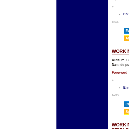
»
En 
TAGS:
E
A
WORKI
Auteur:
Gi
Date de pu
Foreword
»
En 
TAGS:
Ch
Sy
WORKIN