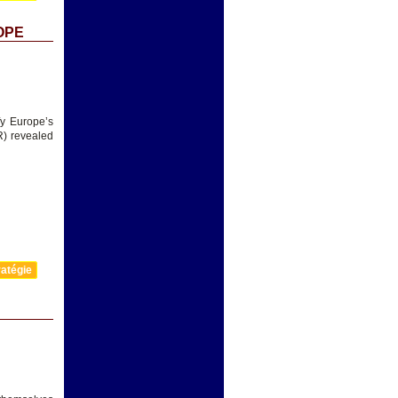
OPE
fy Europe’s
R) revealed
atégie