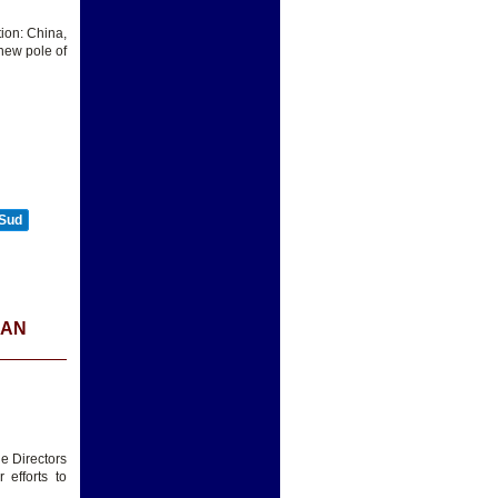
ion: China,
new pole of
 Sud
IAN
he Directors
efforts to