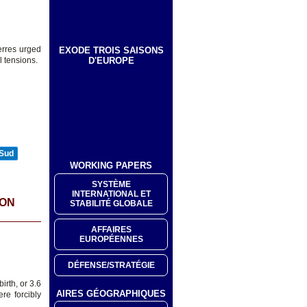
rres urged
EXODE TROIS SAISONS
D'EUROPE
 tensions.
 Sud
WORKING PAPERS
SYSTÈME
INTERNATIONAL ET
ION
STABILITÉ GLOBALE
AFFAIRES
EUROPÉENNES
DÉFENSE/STRATÉGIE
irth, or 3.6
AIRES GÉOGRAPHIQUES
re forcibly