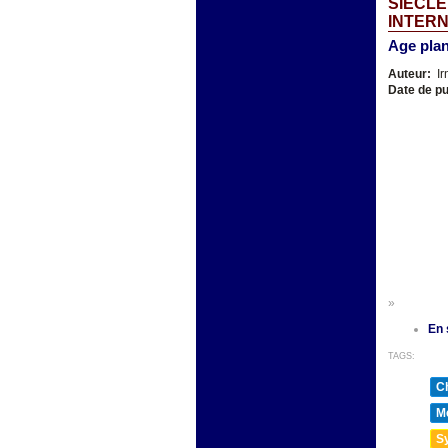
SIECLE
INTER
Age plan
Auteur:
Ir
Date de pu
»
En 
TAGS:
Ch
Mé
Sy