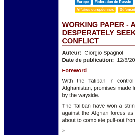
Europe
Fédération de Russie
Affaires européennes
Défense/
WORKING PAPER - 
DESPERATELY SEEK
CONFLICT
Auteur:
Giorgio Spagnol
Date de publication:
12/8/2
Foreword
With the Taliban in control
Afghanistan, promises made las
by the wayside.
The Taliban have won a string
against the Afghan forces as 
about to complete pull-out fro
»