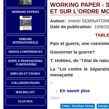
WORKING PAPER - 
ET SUR L'ORDRE M
WORKING PAPERS
Auteur:
Irnerio SEMINATOR
Date de publication:
15/8/2
TABLE
TRIBUNE
INTERNATIONALE
Paix et guerre, une coexiste
Gouverner la guerre?
VIDÉOS CONFÉRENCES
T. Hobbes, de "l'état de natu
BOÎTE À PROPOSITIONS
- FUNDRAISING
La "Loi contre le Séparati
EMPLOIS ET STAGES
menaçante
»
COLLABORATEURS
En savoir plus
MAILING LIST
TAGS:
FLUX RSS
Chine - Extrême Orient
Europe