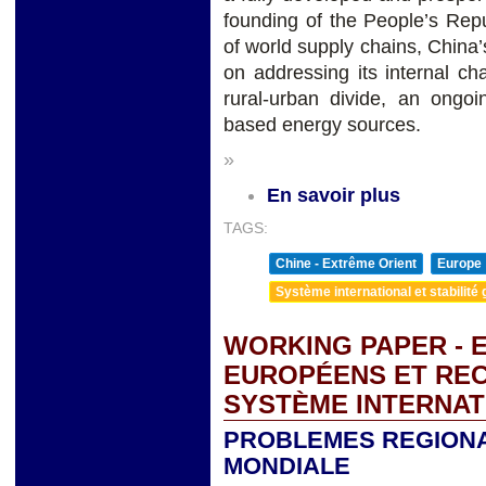
founding of the People’s Repu
of world supply chains, China’
on addressing its internal c
rural-urban divide, an ongoi
based energy sources.
»
En savoir plus
TAGS:
Chine - Extrême Orient
Europe
Système international et stabilité 
WORKING PAPER - 
EUROPÉENS ET RE
SYSTÈME INTERNAT
PROBLEMES REGIONA
MONDIALE