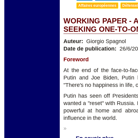
Affaires européennes
Défense/
WORKING PAPER - A
SEEKING ONE-TO-ON
Auteur:
Giorgio Spagnol
Date de publication:
26/6/2
Foreword
At the end of the face-to-f
Putin and Joe Biden, Putin 
"There's no happiness in life, o
Putin has seen off Presiden
wanted a "reset" with Russia. P
powerful at home and abro
influence in the world.
»