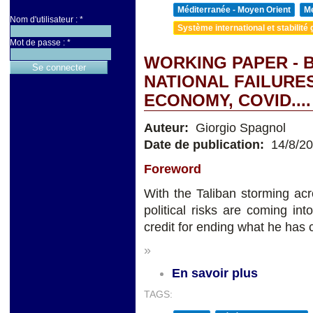
Méditerranée - Moyen Orient
Me
Nom d'utilisateur :
*
Système international et stabilité 
Mot de passe :
*
WORKING PAPER - B
NATIONAL FAILURES
ECONOMY, COVID....
Auteur:
Giorgio Spagnol
Date de publication:
14/8/2
Foreword
With the Taliban storming acr
political risks are coming i
credit for ending what he has 
»
En savoir plus
TAGS: