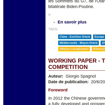
les Sommets du G7, de l'Otan
bilatérale Biden-Poutine.
»
En savoir plus
TAGS:
Chine - Extrême Orient
Europe
Méditerranée - Moyen Orient
U
Affaires européennes
Défense/
WORKING PAPER - T
COMPETITION
Auteur:
Giorgio Spagnol
Date de publication:
20/6/2
Foreword
In 2012 the Chinese governmen
a fully developed and prosper