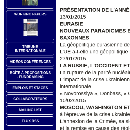
PRÉSENTATION DE L'ANN
WORKING PAPERS
13/01/2015
EURASIE
NOUVEAUX PARADIGMES E
SAXONNES
La géopolitique eurasienne de
TRIBUNE
INTERNATIONALE
L'UE a-t-elle une géopolitique
27/01/2015
VIDÉOS CONFÉRENCES
LA RUSSIE, L'OCCIDENT E
La rupture de la parité nucléa
BOÎTE À PROPOSITIONS
- FUNDRAISING
L'impact de la crise ukrainienn
internationale
EMPLOIS ET STAGES
« Novorossiya », Donbass, « 
COLLABORATEURS
10/02/2015
MOSCOU, WASHINGTON E
MAILING LIST
à l'épreuve de la crise ukraini
L'annexion de la Crimée, sa sig
FLUX RSS
et la remise en cause des règl