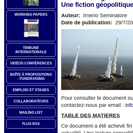
Une fiction géopolitique
Auteur:
Irnerio Seminatore
WORKING PAPERS
Date de publication:
29/7/2
TRIBUNE
INTERNATIONALE
VIDÉOS CONFÉRENCES
BOÎTE À PROPOSITIONS
- FUNDRAISING
EMPLOIS ET STAGES
Pour consulter le document o
COLLABORATEURS
contactez-nous par email :
inf
MAILING LIST
TABLE DES MATIERES
FLUX RSS
Ce document a été achevé fin 
actualité. Une lecture conseil