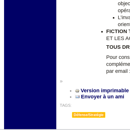
objec
opéra
L’inv
orien
FICTION
ET LES 
TOUS DR
Pour cons
complémen
par email 
»
Version imprimable
Envoyer à un ami
TAGS:
Défense/Stratégie