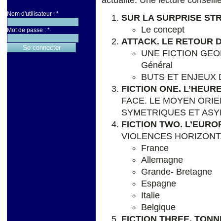
Nom d'utilisateur :
*
SUR LA SURPRISE ST
Le concept
Mot de passe :
*
ATTACK. LE RETOUR D
UNE FICTION GEO
Général
BUTS ET ENJEUX D
FICTION ONE. L’HEURE
FACE. LE MOYEN ORIE
SYMETRIQUES ET ASYM
FICTION TWO. L’EURO
VIOLENCES HORIZONT
France
Allemagne
Grande- Bretagne
Espagne
Italie
Belgique
FICTION THREE. TON