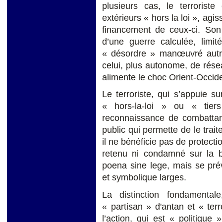
plusieurs cas, le terrorist
extérieurs « hors la loi », agiss
financement de ceux-ci. So
d’une guerre calculée, limité
« désordre » manœuvré autre
celui, plus autonome, de résea
alimente le choc Orient-Occide
Le terroriste, qui s’appuie s
« hors-la-loi » ou « tie
reconnaissance de combattant 
public qui permette de le trai
il ne bénéficie pas de protect
retenu ni condamné sur la b
poena sine lege, mais se prév
et symbolique larges.
La distinction fondamental
« partisan » d'antan et « terr
l’action, qui est « politique