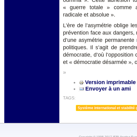
oumma ». Cette adhésion tot
« guerre totale » comme ac
radicale et absolue ».
L’ère de l’asymétrie oblige l
prévention face aux dangers, 
d’une asymétrie permanente n
politiques. Il s’agit de pren
démocratie, d’où l’opposition
et « démocratie désarmée », ou
»
Version imprimable
Envoyer à un ami
TAGS:
Système international et stabilité 
Copyright © 1998-2017 IERI (Institut Eur