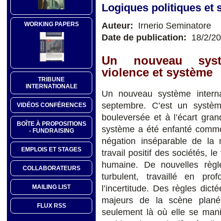
Logiques politiques et s
Auteur:
Irnerio Seminatore
WORKING PAPERS
Date de publication:
18/2/2
Un nouveau systè
violence et système
TRIBUNE
INTERNATIONALE
Un nouveau système intern
septembre. C’est un systèm
VIDÉOS CONFÉRENCES
bouleversée et à l’écart gra
BOÎTE À PROPOSITIONS
système a été enfanté comme 
- FUNDRAISING
négation inséparable de la
EMPLOIS ET STAGES
travail positif des sociétés, l
humaine. De nouvelles règ
COLLABORATEURS
turbulent, travaillé en prof
l’incertitude. Des règles dict
MAILING LIST
majeurs de la scène plané
FLUX RSS
seulement là où elle se ma