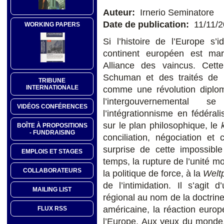
Auteur:
Irnerio Seminatore
Date de publication:
11/11/
WORKING PAPERS
Si l’histoire de l’Europe s’ide
continent européen est mar
Alliance des vaincus. Cette 
Schuman et des traités de 
TRIBUNE
INTERNATIONALE
comme une révolution diploma
l’intergouvernemental s
VIDÉOS CONFÉRENCES
l’intégrationnisme en fédérali
sur le plan philosophique, le
BOÎTE À PROPOSITIONS
- FUNDRAISING
conciliation, négociation et
surprise de cette impossibl
EMPLOIS ET STAGES
temps, la rupture de l’unité m
COLLABORATEURS
la politique de force, à la
Weltp
de l’intimidation. Il s’agit
MAILING LIST
régional au nom de la doctrine
américaine, la réaction europé
FLUX RSS
l’Europe. Aux yeux du monde