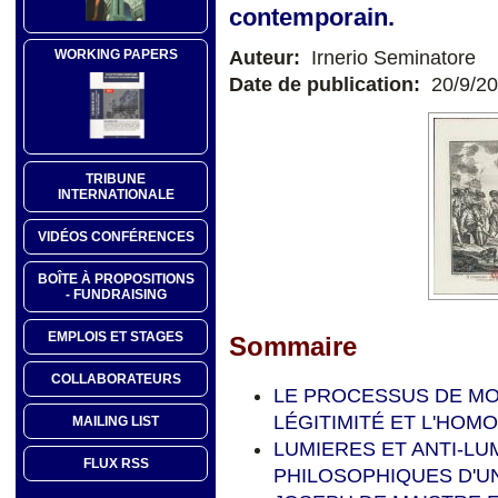
contemporain.
Auteur:
Irnerio Seminatore
WORKING PAPERS
Date de publication:
20/9/2
TRIBUNE
INTERNATIONALE
VIDÉOS CONFÉRENCES
BOÎTE À PROPOSITIONS
- FUNDRAISING
EMPLOIS ET STAGES
Sommaire
COLLABORATEURS
LE PROCESSUS DE MOD
LÉGITIMITÉ ET L'HO
MAILING LIST
LUMIERES ET ANTI-LU
FLUX RSS
PHILOSOPHIQUES D'U