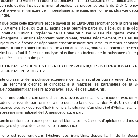
la doctrine dite Bush de la guerre préemptive, l’attitude cassante de la diplomatie à
ditionnels et des Institutions internationales, les propos agressifs de Dick Chene
nt ravivé une littérature de l’impérialisme américain, que l’on avait plus vue dep
inger.
 que pose cette littérature est de savoir si les États-Unis seront encore la premiè
u XXIème siècle, ou tout au moins de la première partie du siècle, ou si le décl
profit de l’Union Européenne de la Chine ou d’une Russie résurgente, voire 
émergente. Certains répondent positivement, d’autre négativement, mais au tr
njecturale aléatoire et dépendant essentiellement des facteurs retenus et analy
autres. Il faut y ajouter l’influence de « l’air du temps », morose ou optimiste de celui
. Ainsi nous faut-il faire une analyse plus fine des facteurs de la puissance d’une 
du déclinisme d’autre part.
 DÉCLINISME »: SCIENCES DES RELATIONS POLI-TIQUES INTERNATIONALES 
SIONNISME PESSIMISTE?
rité croissante de la politique extérieure de l'administration Bush a engendré dan
e un sentiment d’échec et d’incapacité à maitriser les paramètres de la vie
ale,notamment dans les relations avec les Alliés des États-Unis.
résulté une perte de confiance chez les citoyens américains, conjuguée avec un s
eadership assimilé par l'opinion à une perte de la puissance des États-Unis, dont l
issance face aux guerres d'Irak (même si la situation s'améliore) et d'Afghanistan d’
au prestige international de l’Amérique, d’autre part.
 sentiment tient de la perception (aussi bien chez les faiseurs d'opinion que dans ce
analyse objective des facteurs de la puissance.
ène est récurrent dans l'Histoire des États-Unis, depuis la fin de la Seco