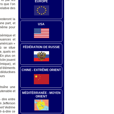
 et par les
EUROPE
ns que l’on
relative des
esteront la
ne part, et
USA
e même pour
ysémique et
nuances et
américain »
FÉDÉRATION DE RUSSIE
ù se situe
le, quels en
 En plus on
éclin jouent
émique), et
 d’éléments
CHINE - EXTRÊME ORIENT
 déductives
ours
traîne une
utenable et
MÉDITÉRRANÉE - MOYEN
ORIENT
 dire entre
m Jefferson
ert Vedrine
t–à-dire ce