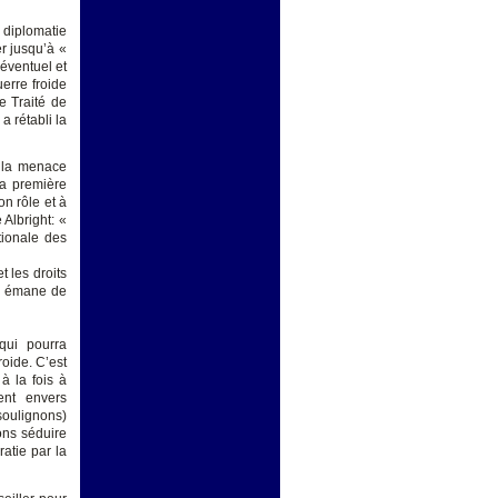
a diplomatie
r jusqu’à «
 éventuel et
erre froide
e Traité de
a rétabli la
e la menace
La première
on rôle et à
Albright: «
tionale des
 les droits
ui émane de
qui pourra
oide. C’est
à la fois à
ent envers
oulignons)
ons séduire
atie par la