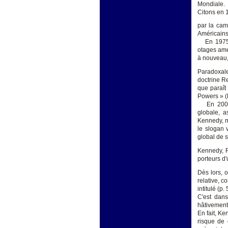
Mondiale.
Citons en 1
par la cam
Américains.
En 1975 l
otages amé
à nouveau,
Paradoxale
doctrine Re
que paraît
Powers » (
En 2008, a
globale, a
Kennedy, m
le slogan 
global de s
Kennedy, 
porteurs d
Dès lors, 
relative, 
intitulé (p
C'est dan
hâtivement 
En fait, Ke
risque de 