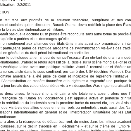
blication:
2/2/2011
CTION
ir fait face aux priorités de la situation financière, budgétaire et des co
s et sociales qui en découlent, Barack Obama devra redéfinir la place des État
 la fois au plan diplomatique et militaire.
 paraît pas que la doctrine Bush puisse être reconduite sans autre forme de procès 
es qu’elle a portées et les dommages qu’elle
non seulement aux alliances des États-Unis ,mais aussi aux organisations inte
nt partie,sans parler de l’attitude arrogante de l’Administration vis-à-vis des traité
al en général et du droit pénal international en particulier.
e que le politologue ait en si peu de temps-l’espace d’un été-tant de grain à moud
ternationales. D’abord le retour agressif de la Russie sur la scène mondiale -crise
en Amérique latine avec une politique militaire visant à reconstituer et fédérer u
amp socialiste dans le sous-continent, pré carré des USA (doctrine Monroe). Da
lomatie américaine a été prise de court et incapable de reprendre l’initiative. 
 l’Administration en matière financière et budgétaire a engendré une panique fi
à jour brutale des valeurs boursières,vis-à-vis desquelles Washington paraissait t
s deux crises, le leadership américain a été totalement absent, alors que l
 française de l’Union en l’occurrence ) est apparue active et porteuse d’initia
e la redéfinition du leadership sera la première tache du nouvel élu, tant vis-à vis 
 que vis-à-vis des alliés et des ennemis réels ou potentiels , mais aussi des Na
isations internationales en général et de l’interprétation unilatérale par les Éta
ernationaux.
ra alors à la résurgence du débat récurrent, du moins dans les milieux académi
cialisées, sur le déclin théorisé en « déclinisme » et sur le thème de l’Empire 