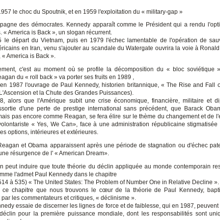
957 le choc du Spoutnik, et en 1959 l'exploitation du « military-gap »
pagne des démocrates. Kennedy apparaît comme le Président qui a rendu l'op
 « America is Back », un slogan récurrent.
e départ du Vietnam, puis en 1979 l'échec lamentable de l'opération de sau
ricains en Iran, venu s'ajouter au scandale du Watergate ouvrira la voie à Ronal
 « America is Back ».
ment, c'est au moment où se profile la décomposition du « bloc soviétique 
agan du « roll back » va porter ses fruits en 1989 ,
 en 1987 l'ouvrage de Paul Kennedy, historien britannique, « The Rise and Fall o
L'Ascension et la Chute des Grandes Puissances).
lors que l'Amérique subit une crise économique, financière, militaire et d
ssortie d'une perte de prestige international sans précédent, que Barack O
ais pas encore comme Reagan, se fera élire sur le thème du changement et de l'
volontariste « Yes, We Can», face à une administration républicaine stigmatisée 
es options, intérieures et extérieures.
Reagan et Obama apparaissent après une période de stagnation ou d'échec pat
'une résurgence de l' « American Dream».
on peut induire que toute théorie du déclin appliquée au monde contemporain res
comme l'admet Paul Kennedy dans le chapitre
. 514 à 535) « The United States: The Problem of Number One in Relative Decline ».
s ce chapitre que nous trouvons le cœur de la théorie de Paul Kennedy, bapt
par les commentateurs et critiques, « déclinisme ».
nnedy essaie de discerner les lignes de force et de faiblesse, qui en 1987, peuvent 
déclin pour la première puissance mondiale, dont les responsabilités sont uni