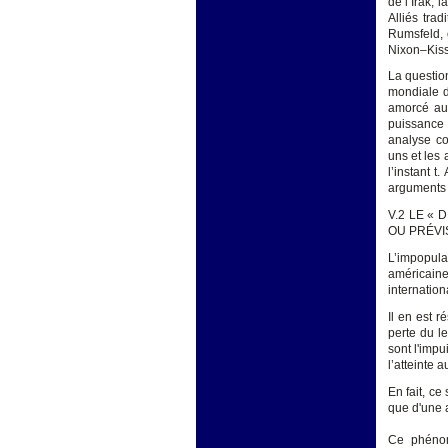
de l’Irak, 
Alliés tra
Rumsfeld, o
Nixon–Kiss
La question
mondiale d
amorcé au 
puissance 
analyse co
uns et les 
l’instant t
arguments 
V.2 LE «
OU PRÉVI
L’impopula
américain
internation
Il en est 
perte du l
sont l'impu
l’atteinte 
En fait, ce
que d'une 
Ce phénom