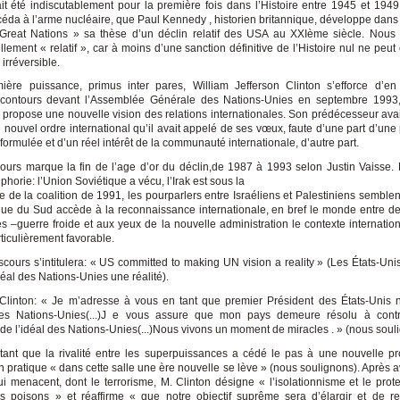
ait été indiscutablement pour la première fois dans l’Histoire entre 1945 et 194
éda à l’arme nucléaire, que Paul Kennedy , historien britannique, développe dans
e Great Nations » sa thèse d’un déclin relatif des USA au XXIème siècle. Nous
llement « relatif », car à moins d’une sanction définitive de l’Histoire nul ne peut
 irréversible.
ière puissance, primus inter pares, William Jefferson Clinton s’efforce d’en 
contours devant l’Assemblée Générale des Nations-Unies en septembre 199
l propose une nouvelle vision des relations internationales. Son prédécesseur ava
e nouvel ordre international qu’il avait appelé de ses vœux, faute d’une part d’une
formulée et d’un réel intérêt de la communauté internationale, d’autre part.
s marque la fin de l’age d’or du déclin,de 1987 à 1993 selon Justin Vaisse
uphorie: l’Union Soviétique a vécu, l’Irak est sous la
ce de la coalition de 1991, les pourparlers entre Israéliens et Palestiniens semble
rique du Sud accède à la reconnaissance internationale, en bref le monde entre de
ès –guerre froide et aux yeux de la nouvelle administration le contexte internation
iculièrement favorable.
iscours s’intitulera: « US committed to making UN vision a reality » (Les États-Uni
idéal des Nations-Unies une réalité).
 Clinton: « Je m’adresse à vous en tant que premier Président des États-Unis 
des Nations-Unies(...)J e vous assure que mon pays demeure résolu à contr
 de l’idéal des Nations-Unies(...)Nous vivons un moment de miracles . » (nous soul
t que la rivalité entre les superpuissances a cédé le pas à une nouvelle p
 pratique « dans cette salle une ère nouvelle se lève » (nous soulignons). Après av
i menacent, dont le terrorisme, M. Clinton désigne « l’isolationnisme et le prot
poisons » et réaffirme « que notre objectif suprême sera d’élargir et de re