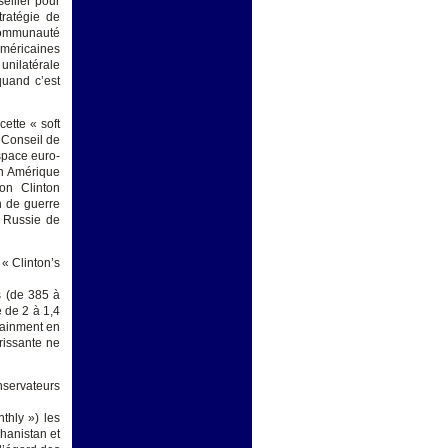
eiller pour
tratégie de
a communauté
américaines
 unilatérale
quand c’est
ette « soft
u Conseil de
espace euro-
en Amérique
ion Clinton
n de guerre
 Russie de
 « Clinton’s
s (de 385 à
e de 2 à 1,4
ntainment en
rissante ne
nservateurs
thly ») les
hanistan et