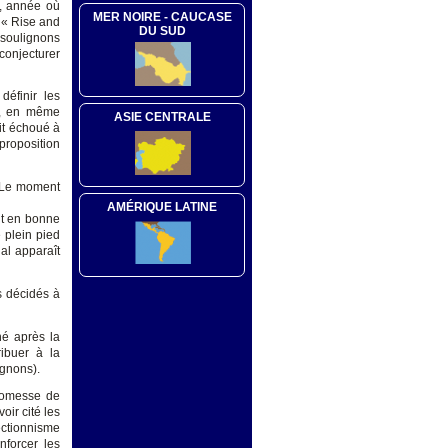
9, année où
MER NOIRE - CAUCASE
 « Rise and
DU SUD
 soulignons
 conjecturer
définir les
3, en même
ASIE CENTRALE
it échoué à
 proposition
. Le moment
AMÉRIQUE LATINE
nt en bonne
 plein pied
al apparaît
s décidés à
né après la
ibuer à la
ignons).
romesse de
oir cité les
ectionnisme
nforcer les