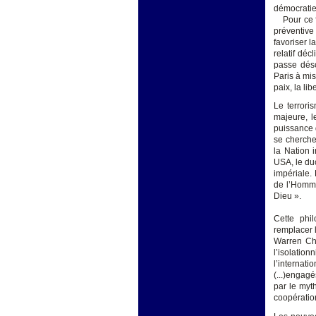
démocratie
Pour ce fai
préventive
favoriser l
relatif dé
passe déso
Paris à mis
paix, la li
Le terrori
majeure, l
puissance d
se cherche
la Nation 
USA, le du
impériale.
de l’Homme
Dieu ».
Cette phi
remplacer 
Warren Chr
l’isolati
l’interna
(...)engag
par le myt
coopération