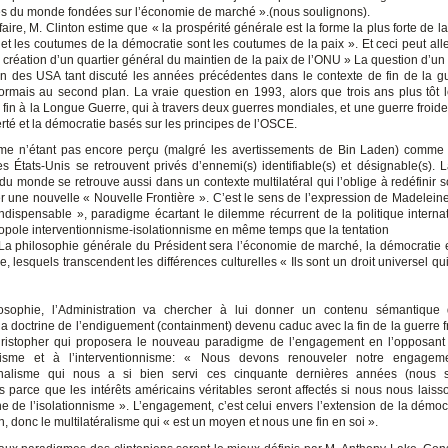
s du monde fondées sur l’économie de marché ».(nous soulignons).
re, M. Clinton estime que « la prospérité générale est la forme la plus forte de l
 et les coutumes de la démocratie sont les coutumes de la paix ». Et ceci peut alle
a création d’un quartier général du maintien de la paix de l’ONU » La question d’un
clin des USA tant discuté les années précédentes dans le contexte de fin de la gu
rmais au second plan. La vraie question en 1993, alors que trois ans plus tôt l
 fin à la Longue Guerre, qui à travers deux guerres mondiales, et une guerre froide 
berté et la démocratie basés sur les principes de l’OSCE.
sme n’étant pas encore perçu (malgré les avertissements de Bin Laden) comm
es États-Unis se retrouvent privés d’ennemi(s) identifiable(s) et désignable(s). 
u monde se retrouve aussi dans un contexte multilatéral qui l’oblige à redéfinir s
r une nouvelle « Nouvelle Frontière ». C’est le sens de l’expression de Madeleine 
indispensable », paradigme écartant le dilemme récurrent de la politique interna
opole interventionnisme-isolationnisme en même temps que la tentation
 La philosophie générale du Président sera l’économie de marché, la démocratie et
, lesquels transcendent les différences culturelles « Ils sont un droit universel q
losophie, l’Administration va chercher à lui donner un contenu sémantique 
la doctrine de l’endiguement (containment) devenu caduc avec la fin de la guerre fr
istopher qui proposera le nouveau paradigme de l’engagement en l’opposant 
onnisme et à l’interventionnisme: « Nous devons renouveler notre engagem
tionalisme qui nous a si bien servi ces cinquante dernières années (nous s
és parce que les intérêts américains véritables seront affectés si nous nous laiss
he de l’isolationnisme ». L’engagement, c’est celui envers l’extension de la démocr
, donc le multilatéralisme qui « est un moyen et nous une fin en soi ».