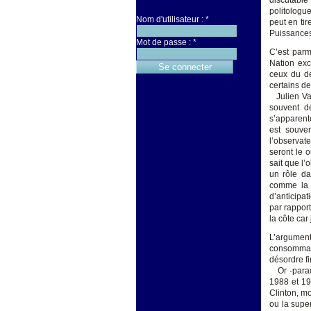
discutable
politologu
Nom d'utilisateur :
*
peut en tir
Puissances
Mot de passe :
*
C’est parm
Nation exc
ceux du dé
certains d
Julien Vai
souvent d
s’apparent
est souve
l’observate
seront le 
sait que l’
un rôle da
comme la s
d’anticipa
par rapport
la côte car
L’argumen
consommati
désordre fi
Or -parado
1988 et 19
Clinton, m
ou la supe