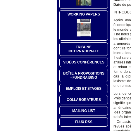
Date de pu
INTRODU
WORKING PAPERS
Après avo
économique
le monde, à
Il ne nous
les atteint
a générés 
TRIBUNE
dont ils fo
INTERNATIONALE
internation
Il est rar
VIDÉOS CONFÉRENCES
affaires in
et retour 
forme de c
BOÎTE À PROPOSITIONS
cas la dip
- FUNDRAISING
laxisme de
une remise 
EMPLOIS ET STAGES
Lors de ce
Présidence
COLLABORATEURS
signifie qu
américaine
MAILING LIST
,des organ
traités int
On assiste
FLUX RSS
revues spé