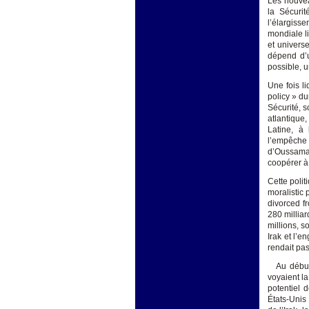
Les nouvea
la Sécurit
l’élargisse
mondiale l
et universe
dépend d’u
possible, u
Une fois l
policy » du
Sécurité, s
atlantique
Latine, à 
l’empêche 
d’Oussama
coopérer à 
Cette polit
moralistic 
divorced f
280 milliar
millions, s
Irak et l’
rendait pas
Au début d
voyaient l
potentiel 
États-Unis