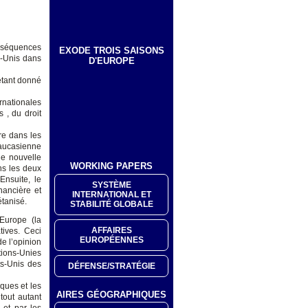
nséquences
EXODE TROIS SAISONS
s-Unis dans
D'EUROPE
étant donné
rnationales
s , du droit
re dans les
 caucasienne
ne nouvelle
WORKING PAPERS
ns les deux
Ensuite, le
SYSTÈME
nancière et
INTERNATIONAL ET
étanisé.
STABILITÉ GLOBALE
’Europe (la
AFFAIRES
tives. Ceci
EUROPÉENNES
de l’opinion
tions-Unies
ts-Unis des
DÉFENSE/STRATÉGIE
ques et les
AIRES GÉOGRAPHIQUES
tout autant