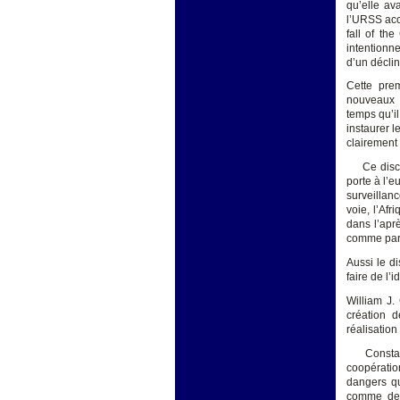
qu’elle av
l’URSS acc
fall of th
intentionne
d’un déclin
Cette prem
nouveaux 
temps qu’i
instaurer l
clairement 
Ce discour
porte à l’e
surveillan
voie, l’Af
dans l’apr
comme part
Aussi le d
faire de l’
William J.
création 
réalisation
Constatan
coopération
dangers qu
comme des 