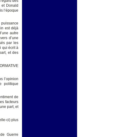
 l’égard des
y et Donald
uis l’époque
re puissance
in est déjà
d’une autre
avers d’une
sés par les
 qui écrit à
part, et des
NORMATIVE
s l’opinion
 politique
entiment de
es facteurs
une part, et
lle-ci) plus
nde Guerre