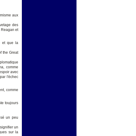
timisme aux
vetage des
d Reagan et
» et que la
f the Great
iplomatique
bama, comme
espoir avec
par l'échec
ent, comme
te toujours
isé un peu
signifier un
ques sur la