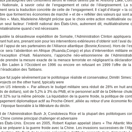
ux paradigmes des clintoniens seront le mieux définis par M. Anthony Lake, Cons
é Nationale, à savoir celui de l’engagement et celui de l’élargissement. La s
ment sera la traduction concrète de celle de l’engagement. Il s’agit d’élargir « l
ibre que forment les économies de marché » et de « refléter des valeurs qui sont 
lles ». Mais, Madeleine Albright précise que le choix entre action multilatérale ou
n seul facteur: l’intérêt national des États-Unis, autrement dit, multilatéralisme 
nilatéralisme quand c’est nécessaire.
iquidée la désastreuse expédition de Somalie, l’Administration Clinton appliquera c
rant huit ans, prenant soin pour les interventions extérieures d’obtenir soit l’aval d
oit l’appui de ses partenaires de l’Alliance atlantique (Bosnie,Kosovo). Hors de l’
, ce sera l’abstention en Afrique (Ruanda,Congo) et plus d’intervention militaire 
l’exception d’Haiti. Néanmoins, l’approche néo-wilsonnienne de l’Administrat
de prendre la mesure exacte de la menace terroriste en négligeant la déclaratio
 Bin Laden à l’Occident en 1996 ou encore en refusant en 1999 l’offre de la
l’éradication des Talibans.
ique fut jugée sévèrement par le politologue réaliste et conservateur, Dimitri Simes:
projects on the other hand, typically were
rom US interests ». Par ailleurs le budget militaire sera réduit de 28% en huit an
ds de dollars), soit de 5,2% à 3% du PNB, et le personnel actif de la Défense chut
oit 32% sur la même période. La liquidation de la guerre froide, la politique de co
engagement diplomatique actif au Proche-Orient ,alliée au retour d’une économie flo
 l’époque favorable à la littérature du déclin.
e l’Administration Bush Jr, Condoleeza Rice et la plupart des politologues co
a Chine comme principal challenger et adversaire
des États-Unis. Encore en 2005, Robert Kaplan appelait (dans « The Atlantic Mon
 à se préparer à la guerre froide avec la Chine. Les invasions successives de l’Afg