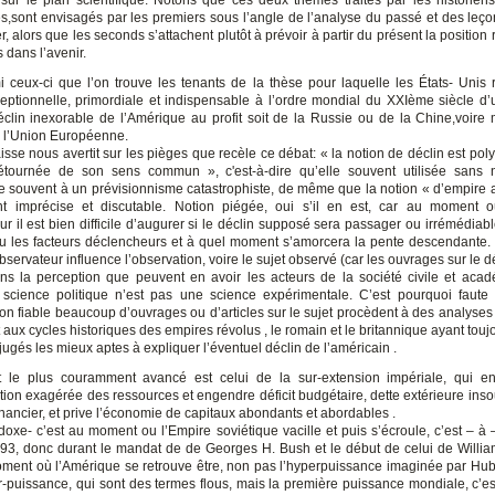
 sur le plan scientifique. Notons que ces deux thèmes traités par les historiens
es,sont envisagés par les premiers sous l’angle de l’analyse du passé et des leço
er, alors que les seconds s’attachent plutôt à prévoir à partir du présent la position 
 dans l’avenir.
i ceux-ci que l’on trouve les tenants de la thèse pour laquelle les États- Unis r
eptionnelle, primordiale et indispensable à l’ordre mondial du XXIème siècle d’u
clin inexorable de l’Amérique au profit soit de la Russie ou de la Chine,voir
e l’Union Européenne.
sse nous avertit sur les pièges que recèle ce débat: « la notion de déclin est pol
étournée de son sens commun », c'est-à-dire qu’elle souvent utilisée sans 
e souvent à un prévisionnisme catastrophiste, de même que la notion « d’empire 
nt imprécise et discutable. Notion piégée, oui s’il en est, car au moment o
ur il est bien difficile d’augurer si le déclin supposé sera passager ou irrémédiab
ou les facteurs déclencheurs et à quel moment s’amorcera la pente descendante.
observateur influence l’observation, voire le sujet observé (car les ouvrages sur le d
ns la perception que peuvent en avoir les acteurs de la société civile et acad
cience politique n’est pas une science expérimentale. C’est pourquoi faute
tion fiable beaucoup d’ouvrages ou d’articles sur le sujet procèdent à des analyses
 aux cycles historiques des empires révolus , le romain et le britannique ayant touj
 jugés les mieux aptes à expliquer l’éventuel déclin de l’américain .
t le plus couramment avancé est celui de la sur-extension impériale, qui en
on exagérée des ressources et engendre déficit budgétaire, dette extérieure inso
nancier, et prive l’économie de capitaux abondants et abordables .
xe- c’est au moment ou l’Empire soviétique vacille et puis s’écroule, c’est – à –
93, donc durant le mandat de de Georges H. Bush et le début de celui de Willia
oment où l’Amérique se retrouve être, non pas l’hyperpuissance imaginée par Hub
r-puissance, qui sont des termes flous, mais la première puissance mondiale, c’es