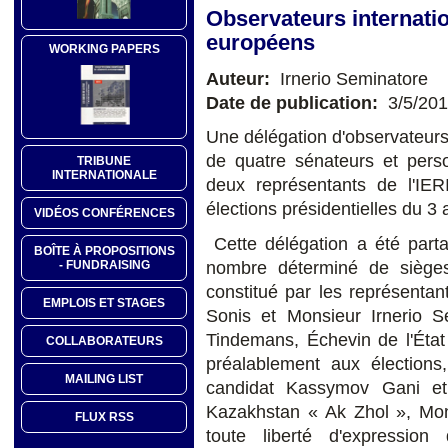
Observateurs internati
européens
WORKING PAPERS
Auteur:
Irnerio Seminatore
Date de publication:
3/5/20
Une délégation d'observateur
de quatre sénateurs et perso
TRIBUNE
INTERNATIONALE
deux représentants de l'IE
élections présidentielles du 3 a
VIDÉOS CONFÉRENCES
Cette délégation a été par
BOÎTE À PROPOSITIONS
- FUNDRAISING
nombre déterminé de sièges
constitué par les représenta
EMPLOIS ET STAGES
Sonis et Monsieur Irnerio 
Tindemans, Échevin de l'État
COLLABORATEURS
préalablement aux élections,
MAILING LIST
candidat Kassymov Gani et
Kazakhstan « Ak Zhol », Mon
FLUX RSS
toute liberté d'expression