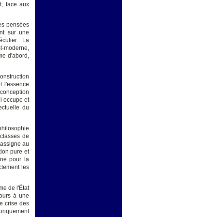
t, face aux
mes pensées
ent sur une
éculier. La
st-moderne,
sme d'abord,
onstruction
t l'essence
 conception
ci occupe et
ectuelle du
hilosophie
 classes de
 assigne au
tion pure et
gne pour la
ectement les
e de l'État
ecours à une
e crise des
toriquement