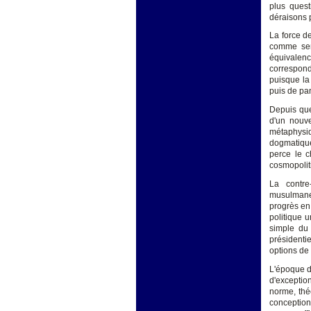
plus quest
déraisons 
La force d
comme semb
équivalenc
correspond
puisque la 
puis de pa
Depuis que
d'un nouve
métaphysiq
dogmatique 
perce le c
cosmopolit
La contre
musulmane,
progrès en
politique u
simple du 
présidentie
options de 
L'époque d
d'exception
norme, thé
conception