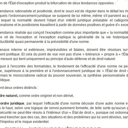
ion de l'État d'exception produit la bifurcation de deux tendances opposées :
tendance rationaliste et positiviste, dont le souci est de réguler dans le détail les
quels l'ordonnancement juridique se suspend de lui même, même s'il parvient au
 lequel la normalité devient l'objet d'un intérêt juridique préalable et catégorie
ionalisme et le positivisme travaillent à partir de données positives et guère d'« exc
tendance réaliste qui conçoit l'exception comme plus importante que « la normalité 
le vit de l'exception et l'exception explique la généralité de la vie histori
éductibilité quasi permanente à la prévisibilité d'une norme.
enace interne et extérieure, imprévisibles et fatales, doivent être résolues sur
nt politique. Et cela du point de vue non pas d'une « tolérance » propre à « l'Éta
mesure qui tient uniquement au principe d'auto-défense et de droit naturel
quoi à l'encontre des formalistes, le fondement de l'efficacité d'une norme ne pe
e, supérieure à la première et à l'ordonnancement juridique de « l'État de droit
mais le monocratisme radical du pouvoir souverain, la synthèse personnalisée d
litique.
ent deux ordres distincts :
rdre naturel,
comme ordre originel et non dérivé,
'ordre juridique
, par lequel l'efficacité d'une norme découle d'une autre norme e
s le haut, selon une logique de renvoi purement formelle, de telle sorte qu'aucun
sécurité ne peut être résolu à l'intérieur d'un « État de droit », puisque cet ordon
peut trancher que des cas, des situations et des problèmes qui lui sont dévolus, san
l'imprévu et le risque existentiel.