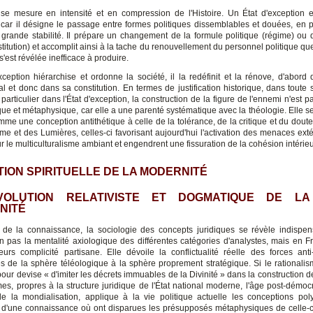
e mesure en intensité et en compression de l'Histoire. Un État d'exception e
e, car il désigne le passage entre formes politiques dissemblables et douées, en p
 grande stabilité. Il prépare un changement de la formule politique (régime) ou 
stitution) et accomplit ainsi à la tache du renouvellement du personnel politique qu
s'est révélée inefficace à produire.
exception hiérarchise et ordonne la société, il la redéfinit et la rénove, d'abord 
l et donc dans sa constitution. En termes de justification historique, dans toute s
 particulier dans l'État d'exception, la construction de la figure de l'ennemi n'est p
que et métaphysique, car elle a une parenté systématique avec la théologie. Elle s
mme une conception antithétique à celle de la tolérance, de la critique et du dout
sme et des Lumières, celles-ci favorisant aujourd'hui l'activation des menaces exté
r le multiculturalisme ambiant et engendrent une fissuration de la cohésion intérieu
ION SPIRITUELLE DE LA MODERNITÉ
VOLUTION RELATIVISTE ET DOGMATIQUE DE LA
NITÉ
de la connaissance, la sociologie des concepts juridiques se révèle indispe
non pas la mentalité axiologique des différentes catégories d'analystes, mais en F
eurs complicité partisane. Elle dévoile la conflictualité réelle des forces ant
s de la sphère téléologique à la sphère proprement stratégique. Si le rationalis
pour devise « d'imiter les décrets immuables de la Divinité » dans la construction d
es, propres à la structure juridique de l'État national moderne, l'âge post-démocr
de la mondialisation, applique à la vie politique actuelle les conceptions poly
es d'une connaissance où ont disparues les présupposés métaphysiques de celle-ci, 