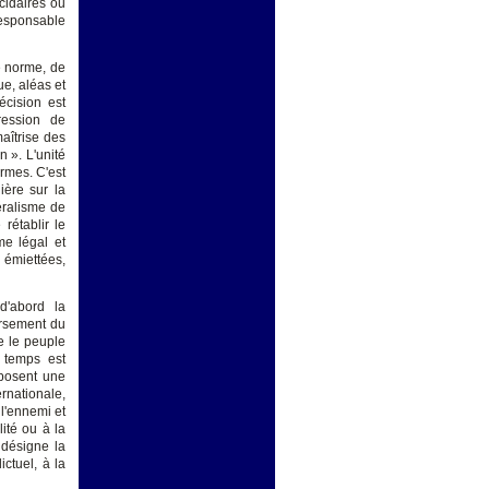
cidaires ou
responsable
te norme, de
ue, aléas et
écision est
pression de
maîtrise des
 ». L'unité
 armes. C'est
ière sur la
éralisme de
rétablir le
e légal et
 émiettées,
d'abord la
versement du
e le peuple
e temps est
mposent une
ernationale,
 l'ennemi et
lité ou à la
 désigne la
ctuel, à la