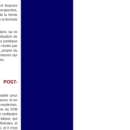
st toujours
erspective,
de la forme
e la formule
dans sa loi
ituation de
as juridique
e révèle par
e, propre du
rieures qui
re.
 POST-
nsable pour
rance et en
i-modernes,
me du XVIII
e certitudes
atique, qui
théistes et
et il n'est