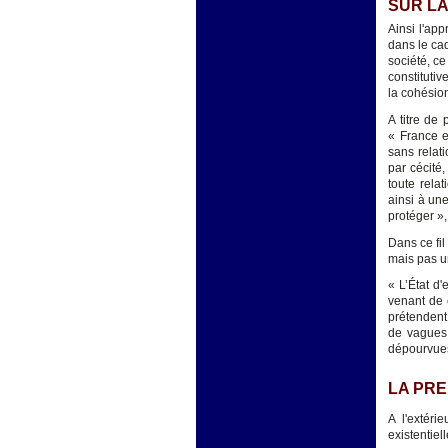
SUR LA
Ainsi l'app
dans le cad
société, ce
constitutiv
la cohésion
A titre de
« France e
sans relati
par cécité
toute rela
ainsi à une
protéger »,
Dans ce fil 
mais pas u
« L’État d'
venant de 
prétendent
de vagues
dépourvues
LA PRE
A l'extéri
existentie