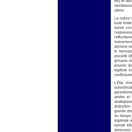
etc) et de
identitair
ultime.
La nature d
toute limit
survie con
l'expressi
l'affrontem
événements
décisive est
le monopol
pluralité 
groupes mu
pouvoir d
légitime e
conflictuel
L’État d'
subordinati
garantisme
arbitre et
stratégiqu
distinction
grande stra
du danger, 
légitimité
riposte el
dimension d