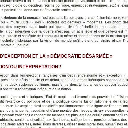
rieure relève d’un état latent d’hostilité (condition vérifiable) et de la « nature » 
e (psychologie du décideur, régime politique, enjeux géostratégiques, etc.) et exi
 » particulier et donc une « démocratie armée ».
n extérieure de la menace n'est pas sans liaison avec la « cohésion interne », vu 
ou « multiculturel » des « sociétés occidentales » modernes. Les choix des
ion des moyens, dans toute politique active à l’échelle internationale ne p
de la considération que la guerre n’est pas un acte isolé et que celle-ci est 
n culturelle et sociétale de l’acteur qui la mène et donc par sens de la mission qu
 l’échelle historique, par la vision du monde qu’il prétend construire
et par l'
t morale du peuple.
 D'EXCEPTION ET LA « DÉMOCRATIE DÉSARMÉE »
TION OU INTERPRETATION?
uestion dans les élections françaises d'un débat entre norme et « exception »,
 présidence décisionniste et ce débat, traduit en termes théoriques scande la dif
entre deux systèmes politiques, mais entre deux temporalités du pouvoir et de
 ont trait à l'orientation intérieure de la nation.
ociologiques et historiques, l'État d'exception est l'exercice du pouvoir de décision à
dit l'exercice du politique et de la politique comme fusion rationnelle de la léga
et la force. L'exception n'est pas dictée par l'immanence de la figure de l'ennemi ma
ce, du changement soudain et d'une montée des risques, vis-à-vis desquelles l
 à pouvoir trancher. Le concept de menace est plus large de celui d'ennemi car il c
bjectifs, conjoints et collatéraux (certitudes, catégories de pensée, cultures des a
, coalitions adverses, indécisions diverses, dissensions moralistes, humanistes et 