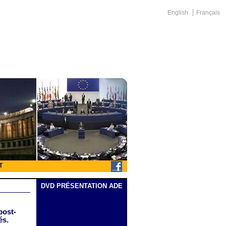
English
Français
T
DVD PRÉSENTATION ADE
post-
és.