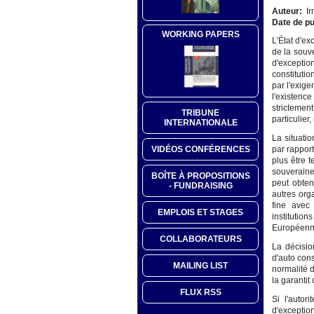
Auteur:
Ir
Date de pu
WORKING PAPERS
L’État d'ex
de la souve
d'exceptio
constituti
par l'exige
l'existenc
strictemen
TRIBUNE
particulier
INTERNATIONALE
La situati
VIDÉOS CONFÉRENCES
par rappor
plus être t
souveraine
BOÎTE À PROPOSITIONS
peut obten
- FUNDRAISING
autres orga
fine avec
EMPLOIS ET STAGES
instituti
Européenn
COLLABORATEURS
La décisio
d'auto cons
MAILING LIST
normalité 
la garantit
FLUX RSS
Si l'autor
d'exceptio