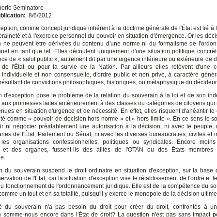
nerio Seminatore
blication:
8/6/2012
ception, comme concept juridique inhérent à la doctrine générale de l'État est lié à l
raineté et à l'exercice personnel du pouvoir en situation d'émergence. Or les déci
n ne peuvent être dérivées du contenu d'une norme ni du formalisme de l'ord
onnel en tant que tel. Elles découlent uniquement d'une situation politique concrè
nce de « salut public », autrement dit par une urgence intérieure ou extérieure de
e de l'État ou pour la survie de la Nation. Par ailleurs elles relèvent d'une
t individuelle et non consensuelle, d'ordre public et non privé, à caractère génér
, résultant de convictions philosophiques, historiques, ou métaphysique du décideur
on d'exception pose le problème de la relation du souverain à la loi et de son i
t aux promesses faites antérieurement à des classes ou catégories de citoyens qui
enues en situation d'urgence et de nécessité. En effet, elles risquent d'anéantir l
té comme « pouvoir de décision hors norme » et « hors limite ». En ce sens le s
ir ni négocier préalablement une autorisation à la décision, ni avec le peuple, 
nes de l'État, Parlement ou Sénat, ni avec les diverses bureaucraties, civiles et mi
 les organisations confessionnelles, politiques ou syndicales. Encore moin
ons et des organes, fussent-ils des alliés de l'OTAN ou des États membres 
e.
n du souverain suspend le droit ordinaire en situation d'exception, sur la base 
ervation de l'État, car la situation d'exception vise le rétablissement de l'ordre et le
du fonctionnement de l'ordonnancement juridique. Elle est de la compétence du so
 comme un tout et en sa totalité, puisqu'il y exerce le monopole de la décision ultime
ité du souverain n'a pas besoin du droit pour créer du droit, confrontés à un
n somme-nous encore dans l'État de droit? La question n'est pas sans impact po