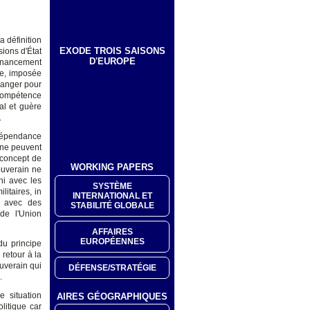
a définition
EXODE TROIS SAISONS
sions d'État
D'EUROPE
onnancement
te, imposée
 danger pour
 compétence
al et guère
.
ndépendance
 ne peuvent
e concept de
WORKING PAPERS
ouverain ne
ni avec les
SYSTÈME
litaires, in
INTERNATIONAL ET
s avec des
STABILITÉ GLOBALE
de l'Union
AFFAIRES
EUROPÉENNES
du principe
 retour à la
uverain qui
DÉFENSE/STRATÉGIE
.
e situation
AIRES GÉOGRAPHIQUES
litique car