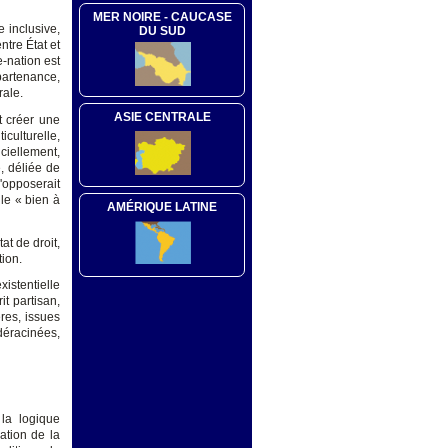
MER NOIRE - CAUCASE
e inclusive,
DU SUD
ntre État et
e-nation est
ppartenance,
rale.
ASIE CENTRALE
t créer une
culturelle,
iciellement,
, déliée de
'opposerait
 le « bien à
AMÉRIQUE LATINE
tat de droit,
ion.
xistentielle
t partisan,
res, issues
éracinées,
 la logique
ation de la