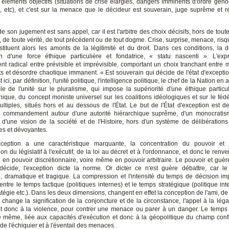
s éléments objectifs (situations de crise élargies, dangers imminents d'ordre géno
es, etc), et c'est sur la menace que le décideur est souverain, juge suprême et 
e son jugement est sans appel, car il est l'arbitre des choix décisifs, hors de tou
e, de toute vérité, de tout précédent ou de tout dogme. Crise, surprise, menace, risq
stituent alors les amonts de la légitimité et du droit. Dans ces conditions, la d
on d'une force éthique particulière et fondatrice, « statu nascenti ». L'ex
ent radical entre prévisible et imprévisible, comportant un choix tranchant entre 
 et désordre chaotique immanent. « Est souverain qui décide de l'état d'exception
 ici, par définition, l'unité politique, l'intelligence politique, le chef de la Nation en
e de l'unité sur le pluralisme, qui impose la supériorité d'une éthique particul
éthique, du concept moniste universel sur les coalitions idéologiques et sur le féd
ltiples, situés hors et au dessous de l'État. Le but de l'État d'exception est de 
e commandement autour d'une autorité hiérarchique suprême, d'un monocratism
t d'une vision de la société et de l'Histoire, hors d'un système de délibérations
les et dévoyantes.
exception a une caractéristique marquante, la concentration du pouvoir et 
on du législatif à l'exécutif, de la loi au décret et à l'ordonnance, et donc le ren
 en pouvoir discrétionnaire, voire même en pouvoir arbitraire. Le pouvoir et guèr
 décide, l'exception dicte la norme. Or dicter ce n'est guère débattre, car l
e, dramatique et tragique. La compression et l'intensité du temps de décision i
 entre le temps tactique (politiques internes) et le temps stratégique (politique int
tégie etc.). Dans les deux dimensions, changent en effet la conception de l'ami, de
change la signification de la conjoncture et de la circonstance, l'appel à la léga
 et donc à la violence, pour contrer une menace ou parer à un danger. Le temps
le même, liée aux capacités d'exécution et donc à la géopolitique du champ confli
e l'échiquier et à l'éventail des menaces.