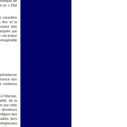
politique de
ge un « État
le caractère
 fins et la
euvent être
marquée par
e cet acteur
homogénéité
 présidence
férence non
ux contenus
 l'état pur,
lité, de la
is par celle
e décideurs
onfigure des
lliés, tiers
religieuses