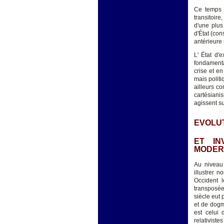
Ce temps s
transitoir
d'une plus
d'État (con
antérieure 
L' État d'
fondamenta
crise et en
mais politi
ailleurs co
cartésiani
agissent su
EVOLUT
ET IN
MODER
Au niveau 
illustrer 
Occident l
transposée
siècle eut 
et de dogm
est celui 
relativist