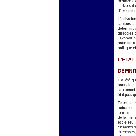
menace exté
l’adversair
d'exception
L'activatio
composite 
déterminat
dissociés 
l’expressio
poursuit à
politique e
L'ÉTAT
DÉFINI
Il a été q
normale et
seulement 
éthiques qui
En termes s
autrement 
légitimité 
de la mena
est le seul
éléments su
intéressés