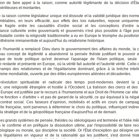
ion de faire appel à la raison, comme autorité légitimante de la décision d'Éta
périlleuses et montantes.
e la raison comme législateur unique est dissoute et la validité juridique des nor
lables, en leurs efficacité, aux effets des lois naturelles, repose uniquem
e fragile entre les causalités d'ordre social et les conceptions d'ordre s
ance culturelle entre gouvernants et gouvernés n'est plus possible à l'âge po
bataille contre la religiosité traditionnelle a vu en Europe le triomphe du positivi
nthéisme immanentiste et aujourd'hui du relativisme historique.
 l'humanité a remplacé Dieu dans le gouvernement des affaires du monde, la c
au concept de légitimité a abandonné la pensée théiste justifiant le pouvoir e
ue de toute politique qu'est devenue l'apanage de l'Islam politique, seule
restante et présente en Europe, où la vérité fait autorité et l'autorité vérité. Celle-
hamps des relativismes et de l'égalitarisme dominant, grâce à la brèche intell
isme mondialiste, ouverte par des élites européennes aliénées et décadentes.
-révolution spiritualiste et radicale des temps post-modernes devient la p
 une religiosité étrangère et hostile à l'Occident. La trahison des clercs et des
 Europe est justifiée par le recours à l'humanisme et aux Droit de l'Homme car elle
ne fonction « d'arbitre » et pas de garant de la sécurité, ce qui équivaut à la néga
contrat social. Ces faiseurs d’opinion, mobilisés et actifs en cours de campa
lle française, sont parvenus à déterminer le choix du politique, influençant indir
la stratégie et de la géopolitique française d'aujourd'hui et de demain.
es grands systèmes de pensée, théistes ou idéologiques est terminée et l'idée mêm
 le confirme et en préfigure la dissolution ultime, par l'impossibilité de faire r
ologique ou morale, qui discipline la société. Or l'État d'exception qui désigne un
s légalitaires en vigueur et de la rationalité qui les justifient, s'est donné his