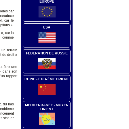
EUROPE
 modes par
 paradoxe
l, car le
eptions ».
USA
», car la
que comme
 un terrain
FÉDÉRATION DE RUSSIE
t de droit »
ut-être une
 » dans son
'un rapport
CHINE - EXTRÊME ORIENT
t, du bas
MÉDITÉRRANÉE - MOYEN
 problème
ORIENT
nancement
s statuer