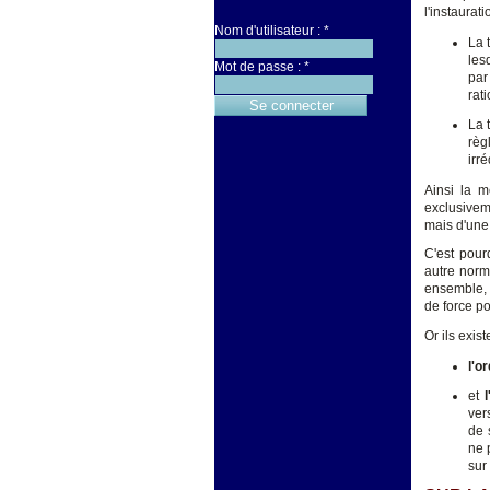
l'instaurat
Nom d'utilisateur :
*
La 
les
Mot de passe :
*
par
rat
La 
règ
irr
Ainsi la m
exclusiveme
mais d'une 
C'est pour
autre norm
ensemble, 
de force po
Or ils exist
l'o
et
l
ver
de 
ne 
sur 