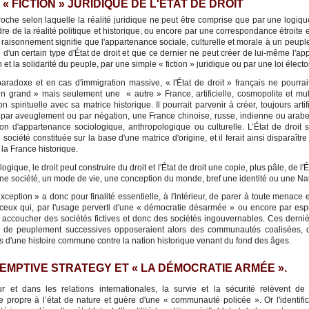
 « FICTION » JURIDIQUE DE L'ÉTAT DE DROIT
roche selon laquelle la réalité juridique ne peut être comprise que par une logiqu
re de la réalité politique et historique, ou encore par une correspondance étroite e
 raisonnement signifie que l'appartenance sociale, culturelle et morale à un peupl
e d'un certain type d'État de droit et que ce dernier ne peut créer de lui-même l'a
 et la solidarité du peuple, par une simple « fiction » juridique ou par une loi électo
 paradoxe et en cas d'immigration massive, « l'État de droit » français ne pourrai
n grand » mais seulement une « autre » France, artificielle, cosmopolite et multi
on spirituelle avec sa matrice historique. Il pourrait parvenir à créer, toujours artif
, par aveuglement ou par négation, une France chinoise, russe, indienne ou arabe
tion d'appartenance sociologique, anthropologique ou culturelle. L’État de droit s
 société constituée sur la base d'une matrice d'origine, et il ferait ainsi disparaître
 la France historique.
logique, le droit peut construire du droit et l'État de droit une copie, plus pâle, de l'É
ne société, un mode de vie, une conception du monde, bref une identité ou une Nat
exception » a donc pour finalité essentielle, à l'intérieur, de parer à toute menace e
ceux qui, par l'usage perverti d'une « démocratie désarmée » ou encore par espri
 accoucher des sociétés fictives et donc des sociétés ingouvernables. Ces derniè
 de peuplement successives opposeraient alors des communautés coalisées, d
 d'une histoire commune contre la nation historique venant du fond des âges.
EMPTIVE STRATEGY ET « LA DÉMOCRATIE ARMÉE ».
eur et dans les relations internationales, la survie et la sécurité relèvent de
lle propre à l’état de nature et guère d'une « communauté policée ». Or l'identific