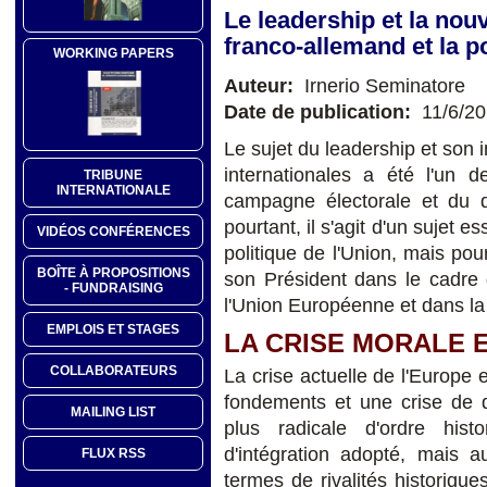
Le leadership et la nou
franco-allemand et la po
WORKING PAPERS
Auteur:
Irnerio Seminatore
Date de publication:
11/6/2
Le sujet du leadership et son 
internationales a été l'un 
TRIBUNE
INTERNATIONALE
campagne électorale et du d
pourtant, il s'agit d'un sujet 
VIDÉOS CONFÉRENCES
politique de l'Union, mais pou
BOÎTE À PROPOSITIONS
son Président dans le cadre 
- FUNDRAISING
l'Union Européenne et dans la
EMPLOIS ET STAGES
LA CRISE MORALE 
COLLABORATEURS
La crise actuelle de l'Europe 
fondements et une crise de d
MAILING LIST
plus radicale d'ordre his
d'intégration adopté, mais a
FLUX RSS
termes de rivalités historiques