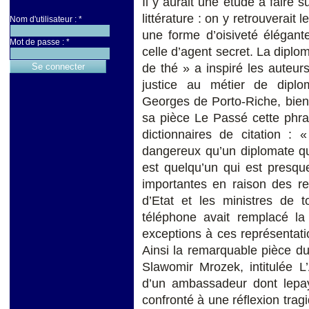
Il y aurait une étude à faire 
littérature : on y retrouverait 
Nom d'utilisateur :
*
une forme d’oisiveté élégant
Mot de passe :
*
celle d’agent secret. La diplo
de thé » a inspiré les auteur
justice au métier de diplo
Georges de Porto-Riche, bien 
sa pièce Le Passé cette phra
dictionnaires de citation :
dangereux qu’un diplomate qui
est quelqu’un qui est presqu
importantes en raison des rel
d’Etat et les ministres de
téléphone avait remplacé la
exceptions à ces représentati
Ainsi la remarquable pièce du
Slawomir Mrozek, intitulée L
d’un ambassadeur dont lepay
confronté à une réflexion trag