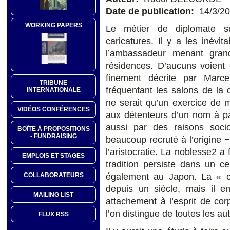
Date de publication:
14/3/2
WORKING PAPERS
Le métier de diplomate su
caricatures. Il y a les inévi
l’ambassadeur menant gran
résidences. D’aucuns voient 
finement décrite par Marc
TRIBUNE
fréquentant les salons de la
INTERNATIONALE
ne serait qu’un exercice de 
VIDÉOS CONFÉRENCES
aux détenteurs d’un nom à par
aussi par des raisons socio
BOÎTE À PROPOSITIONS
- FUNDRAISING
beaucoup recruté à l’origine −
l’aristocratie. La noblesse2 a
EMPLOIS ET STAGES
tradition persiste dans un 
COLLABORATEURS
également au Japon. La « ca
depuis un siècle, mais il en
MAILING LIST
attachement à l’esprit de cor
l’on distingue de toutes les au
FLUX RSS