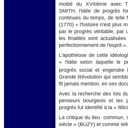
moitié du XVIIIème ave
SMITH, l'idée de progrès fo
continues du temps, de telle
(1770) « l'histoir
e n'est plus 
par le progrès véritable, par 
les finalités sont actualisée
perfectionnement de l'esprit
»
.
L'apothéose de cette idéolog
« l'idée selon laquelle le
progrès social et engendre la
Grande Révolution qui sembla 
fit jamais mention, en ses do
Avec la recherche des lois du
penseurs bourgeois et les pr
progrès fut identifié à la « fél
La critique du lieu ·commun, se
siècle » (BUZY) et comme telle