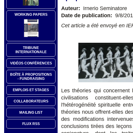
Auteur:
Irnerio Seminatore
Date de publication:
9/8/20
WORKING PAPERS
Cet article a été envoyé en I
TRIBUNE
INTERNATIONALE
VIDÉOS CONFÉRENCES
BOÎTE À PROPOSITIONS
- FUNDRAISING
Les théories qui concernent 
EMPLOIS ET STAGES
civilisations constituent
COLLABORATEURS
l'hétérogénéité spirituelle ent
théories nous offrent-elles d
MAILING LIST
des modifications interven
FLUX RSS
conclusions tirées des leçons