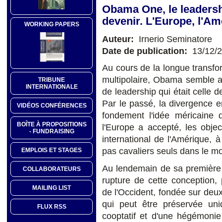
Obama One, le leadershi
devenir. L'Europe, l'Am
WORKING PAPERS
Auteur:
Irnerio Seminatore
Date de publication:
13/12/
Au cours de la longue transf
multipolaire, Obama semble a
TRIBUNE
INTERNATIONALE
de leadership qui était celle d
Par le passé, la divergence e
VIDÉOS CONFÉRENCES
fondement l'idée méricaine q
BOÎTE À PROPOSITIONS
l'Europe a accepté, les objec
- FUNDRAISING
international de l'Amérique, 
pas cavaliers seuls dans le m
EMPLOIS ET STAGES
Au lendemain de sa première
COLLABORATEURS
rupture de cette conception, 
MAILING LIST
de l'Occident, fondée sur deux
qui peut être préservée un
FLUX RSS
cooptatif et d'une hégémoni