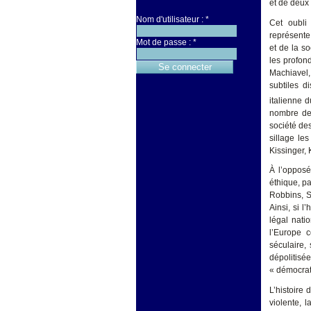
et de deux
Nom d'utilisateur :
*
Cet oubli 
représente
Mot de passe :
*
et de la so
les profon
Machiavel,
subtiles d
italienne 
nombre de 
société de
sillage le
Kissinger, 
À l’opposé 
éthique, p
Robbins, S
Ainsi, si l
légal natio
l’Europe
séculaire,
dépolitis
« démocrat
L’histoire
violente, l