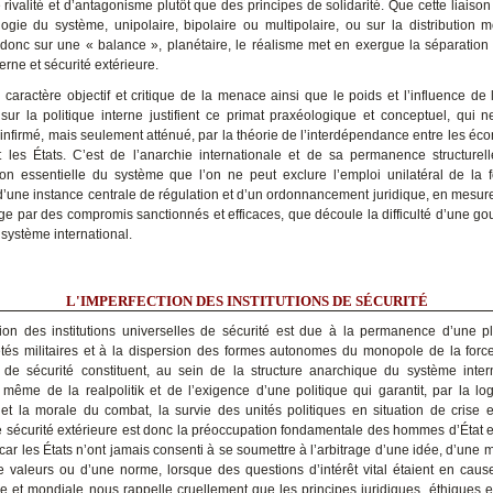
 rivalité et d’antagonisme plutôt que des principes de solidarité. Que cette liaiso
ogie du système, unipolaire, bipolaire ou multipolaire, ou sur la distribution 
 donc sur une « balance », planétaire, le réalisme met en exergue la séparation 
terne et sécurité extérieure.
e caractère objectif et critique de la menace ainsi que le poids et l’influence de 
 sur la politique interne justifient ce primat praxéologique et conceptuel, qui n
 infirmé, mais seulement atténué, par la théorie de l’interdépendance entre les éco
t les États. C’est de l’anarchie internationale et de sa permanence structurell
tion essentielle du système que l’on ne peut exclure l’emploi unilatéral de la f
d’une instance centrale de régulation et d’un ordonnancement juridique, en mesur
age par des compromis sanctionnés et efficaces, que découle la difficulté d’une gou
système international.
L'IMPERFECTION DES INSTITUTIONS DE SÉCURITÉ
tion des institutions universelles de sécurité est due à la permanence d’une pl
tés militaires et à la dispersion des formes autonomes du monopole de la force.
de sécurité constituent, au sein de la structure anarchique du système intern
même de la realpolitik et de l’exigence d’une politique qui garantit, par la lo
et la morale du combat, la survie des unités politiques en situation de crise 
e sécurité extérieure est donc la préoccupation fondamentale des hommes d’État et
 car les États n’ont jamais consenti à se soumettre à l’arbitrage d’une idée, d’une 
 valeurs ou d’une norme, lorsque des questions d’intérêt vital étaient en cause.
 et mondiale nous rappelle cruellement que les principes juridiques, éthiques et