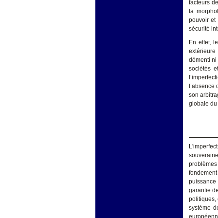
facteurs de
la morphol
pouvoir et
sécurité in
En effet, l
extérieure
démenti ni
sociétés e
l’imperfec
l’absence 
son arbitr
globale du 
L'imperfec
souveraine
problèmes 
fondement 
puissance 
garantie d
politiques,
système de
européenne