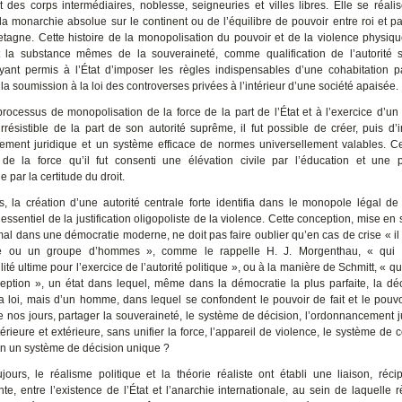
t des corps intermédiaires, noblesse, seigneuries et villes libres. Elle se réali
la monarchie absolue sur le continent ou de l’équilibre de pouvoir entre roi et p
tagne. Cette histoire de la monopolisation du pouvoir et de la violence physiqu
 et la substance mêmes de la souveraineté, comme qualification de l’autorité
ayant permis à l’État d’imposer les règles indispensables d’une cohabitation p
 la soumission à la loi des controverses privées à l’intérieur d’une société apaisée.
rocessus de monopolisation de la force de la part de l’État et à l’exercice d’un
 irrésistible de la part de son autorité suprême, il fut possible de créer, puis d’
ment juridique et un système efficace de normes universellement valables. Ce
e la force qu’il fut consenti une élévation civile par l’éducation et une 
par la certitude du droit.
rs, la création d’une autorité centrale forte identifia dans le monopole légal de 
ssentiel de la justification oligopoliste de la violence. Cette conception, mise e
al dans une démocratie moderne, ne doit pas faire oublier qu’en cas de crise « il d
 ou un groupe d’hommes », comme le rappelle H. J. Morgenthau, « qui 
ité ultime pour l’exercice de l’autorité politique », ou à la manière de Schmitt, « q
xception », un état dans lequel, même dans la démocratie la plus parfaite, la déc
a loi, mais d’un homme, dans lequel se confondent le pouvoir de fait et le pouvoi
e nos jours, partager la souveraineté, le système de décision, l’ordonnancement ju
térieure et extérieure, sans unifier la force, l’appareil de violence, le système de c
en un système de décision unique ?
jours, le réalisme politique et la théorie réaliste ont établi une liaison, réc
nte, entre l’existence de l’État et l’anarchie internationale, au sein de laquelle 