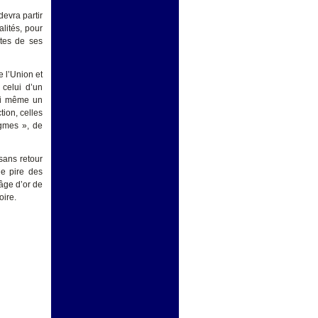
evra partir
lités, pour
stes de ses
e l’Union et
 celui d’un
 ni même un
tion, celles
igmes », de
sans retour
le pire des
âge d’or de
oire.