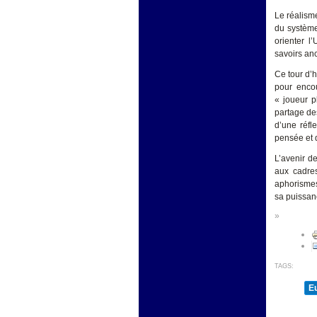
Le réalism
du système
orienter l
savoirs an
Ce tour d’h
pour encou
« joueur p
partage des
d’une réfl
pensée et d
L’avenir d
aux cadres
aphorismes
sa puissanc
»
TAGS:
E