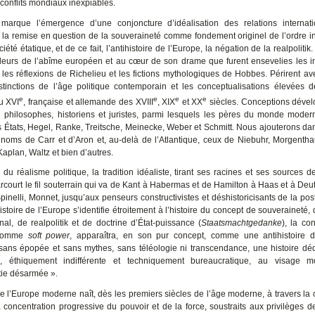
 conflits mondiaux inexpiables.
marque l’émergence d’une conjoncture d’idéalisation des relations internat
 la remise en question de la souveraineté comme fondement originel de l’ordre in
ciété étatique, et de ce fait, l’antihistoire de l’Europe, la négation de la realpolitik
deurs de l’abîme européen et au cœur de son drame que furent ensevelies les in
 les réflexions de Richelieu et les fictions mythologiques de Hobbes. Périrent ave
istinctions de l’âge politique contemporain et les conceptualisations élevées d
e
e
e
e
du XVI
, française et allemande des XVIII
, XIX
et XX
siècles. Conceptions déve
philosophes, historiens et juristes, parmi lesquels les pères du monde moder
s États, Hegel, Ranke, Treitsche, Meinecke, Weber et Schmitt. Nous ajouterons d
s noms de Carr et d’Aron et, au-delà de l’Atlantique, ceux de Niebuhr, Morgenth
Kaplan, Waltz et bien d’autres.
du réalisme politique, la tradition idéaliste, tirant ses racines et ses sources de
arcourt le fil souterrain qui va de Kant à Habermas et de Hamilton à Haas et à Deut
pinelli, Monnet, jusqu’aux penseurs constructivistes et déshistoricisants de la pos
’histoire de l’Europe s’identifie étroitement à l’histoire du concept de souveraineté
nal, de realpolitik et de doctrine d’État-puissance (
Staatsmachtgedanke
), la co
 comme
soft power
, apparaîtra, en son pur concept, comme une antihistoire d
 sans épopée et sans mythes, sans téléologie ni transcendance, une histoire dé
ée, éthiquement indifférente et techniquement bureaucratique, au visage m
ie désarmée ».
 de l’Europe moderne naît, dès les premiers siècles de l’âge moderne, à travers la 
a concentration progressive du pouvoir et de la force, soustraits aux privilèges d