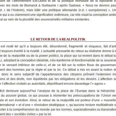
dre de l’affrontement Est-Ouest et de la politique mondiale de la bipolarité e
vec les mots de Bismarck à Guillaume I après Sadowa. « Nous ne devons pas 
.d. r. de l’histoire), mais bâtir une politique allemande (n.d. r. européenne) ». U
qui a eu clairement une signification extérieure, car elle visait la conception amb
al au sein de la pluralité des souverainetés militaires existantes.
LE RETOUR DE LA REALPOLITIK
st resté tel qu’il a toujours été, désordonné, fragmenté et visqueux, fait d’a
t toujours éveillé à la rivalité. L’actualité pressante du retour au réalisme donne à l
ue de la realpolitik ou de la
power politics
, la place qui lui revient dans le débat s
EU, adoptant la conception idéaliste, néo-kantienne et fonctionnaliste de la souvera
ur le versant intérieur de celle-ci, et de ce fait sur la notion floue de gouvern
nt des hommes par la règle et par la loi. Ce débat a mis en avant la notion d
et donc le sens subjectif de l’appartenance des citoyens prônant l’extension in
ons et des droits, non équilibrée par les obligations et les devoirs. L’affection
s
 l’affection
civitatis ac autoritatis
, dépolitisant encore davantage l’« agora ».
ficit demeure aujourd’hui l’analyse de la place de l’Europe dans la hiérarchie
on du pouvoir global, ce qui pousse à réorienter les préoccupations de l’Union ve
ale et son évolution. Ainsi, le retour de la realpolitik est porteur d’une « nouvell
ernational » et d’une « révolution stratégique », qu’aucune lecture multilatérale 
orter à la compréhension du monde par les normes, supranationales ou transnation
t des « sociétés civiles » par la loi.