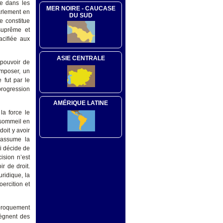
se dans les
MER NOIRE - CAUCASE
arlement en
DU SUD
e constitue
 suprême et
acifiée aux
ASIE CENTRALE
 pouvoir de
imposer, un
 fut par le
progression
AMÉRIQUE LATINE
la force le
n sommeil en
oit y avoir
assume la
ui décide de
ision n’est
r de droit.
ridique, la
oercition et
iproquement
règnent des