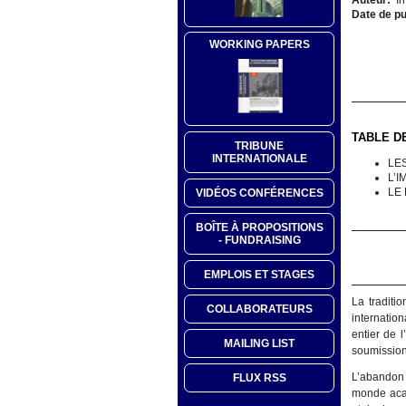
Date de pu
WORKING PAPERS
TABLE D
TRIBUNE
INTERNATIONALE
LE
L’
LE
VIDÉOS CONFÉRENCES
BOÎTE À PROPOSITIONS
- FUNDRAISING
EMPLOIS ET STAGES
La traditi
COLLABORATEURS
internatio
entier de 
MAILING LIST
soumission 
L’abandon 
FLUX RSS
monde acad