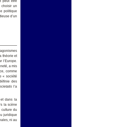
t peut être
choisir un
ne politique
itieuse d’un
ntagonismes
a théorie et
ur l’Europe.
ineté, a mis
ance, comme
e « société
définie des
ocietatis
l’a
 et dans la
rs la scène
e culture du
ou juridique
ales, ni au