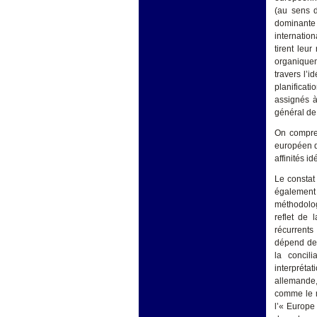
(au sens d
dominante 
internation
tirent leu
organiqueme
travers l’i
planificat
assignés à
général de 
On compren
européen de
affinités 
Le constat
également 
méthodolog
reflet de
récurrents
dépend de 
la concil
interprétat
allemande, 
comme le m
l’« Europe