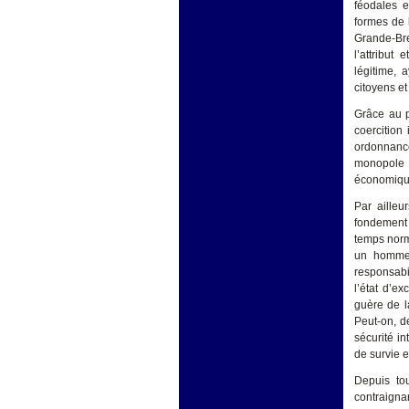
féodales e
formes de 
Grande-Bre
l’attribut
légitime, 
citoyens et
Grâce au p
coercition
ordonnance
monopole d
économique 
Par ailleu
fondement e
temps norm
un homme
responsabil
l’état d’e
guère de l
Peut-on, d
sécurité in
de survie 
Depuis tou
contraigna