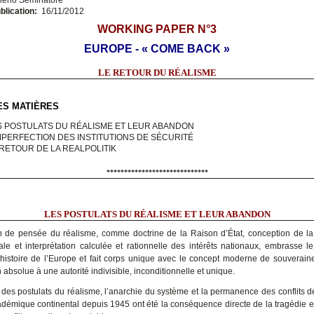
blication:
16/11/2012
WORKING PAPER N°3
EUROPE - « COME BACK »
LE RETOUR DU RÉALISME
ES MATIÈRES
S POSTULATS DU RÉALISME ET LEUR ABANDON
IMPERFECTION DES INSTITUTIONS DE SÉCURITÉ
 RETOUR DE LA REALPOLITIK
*****************************
LES POSTULATS DU RÉALISME ET LEUR ABANDON
on de pensée du réalisme, comme doctrine de la Raison d’État, conception de l
nale et interprétation calculée et rationnelle des intérêts nationaux, embrasse le
l’histoire de l’Europe et fait corps unique avec le concept moderne de souverai
absolue à une autorité indivisible, inconditionnelle et unique.
des postulats du réalisme, l’anarchie du système et la permanence des conflits de
émique continental depuis 1945 ont été la conséquence directe de la tragédie