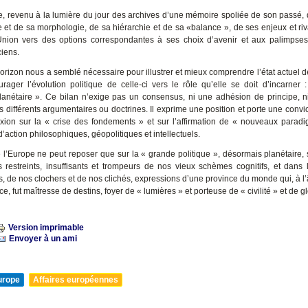
e, revenu à la lumière du jour des archives d’une mémoire spoliée de son passé, d
 et de sa morphologie, de sa hiérarchie et de sa «balance », de ses enjeux et riva
’Union vers des options correspondantes à ses choix d’avenir et aux palimpse
ciens.
orizon nous a semblé nécessaire pour illustrer et mieux comprendre l’état actuel d
rager l’évolution politique de celle-ci vers le rôle qu’elle se doit d’incarner :
lanétaire ». Ce bilan n’exige pas un consensus, ni une adhésion de principe,
 différents argumentaires ou doctrines. Il exprime une position et porte une convic
exion sur la « crise des fondements » et sur l’affirmation de « nouveaux parad
’action philosophiques, géopolitiques et intellectuels.
e l’Europe ne peut reposer que sur la « grande politique », désormais planétaire, 
 restreints, insuffisants et trompeurs de nos vieux schèmes cognitifs, et dans 
, de nos clochers et de nos clichés, expressions d’une province du monde qui, à l’
e, fut maîtresse de destins, foyer de « lumières » et porteuse de « civilité » et de gl
Version imprimable
Envoyer à un ami
urope
Affaires européennes