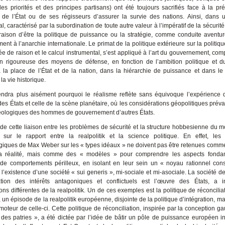
es priorités et des principes partisans) ont été toujours sacrifiés face à la pr
de l’État ou de ses régisseurs d’assurer la survie des nations. Ainsi, dans 
al, caractérisé par la subordination de toute autre valeur à l’impératif de la sécurité
r raison d’être la politique de puissance ou la stratégie, comme conduite aventur
nt à l’anarchie internationale. Le primat de la politique extérieure sur la politiqu
dée de raison et le calcul instrumental, s’est appliqué à l’art du gouvernement, co
ion rigoureuse des moyens de défense, en fonction de l’ambition politique et 
 la place de l’État et de la nation, dans la hiérarchie de puissance et dans le
la vie historique.
dra plus aisément pourquoi le réalisme reflète sans équivoque l’expérience
s États et celle de la scène planétaire, où les considérations géopolitiques préva
idéologiques des hommes de gouvernement d’autres États.
 de cette liaison entre les problèmes de sécurité et la structure hobbesienne du m
sur le rapport entre la realpolitik et la science politique. En effet, les 
iques de Max Weber sur les « types idéaux » ne doivent pas être retenues comm
 la réalité, mais comme des « modèles » pour comprendre les aspects fonda
 de comportements périlleux, en isolant en leur sein un « noyau rationnel cons
l’existence d’une société « sui generis », mi-sociale et mi-asociale. La société de
iation des intérêts antagoniques et conflictuels est l’œuvre des États, a i
ions différentes de la realpolitik. Un de ces exemples est la politique de réconcilia
un épisode de la realpolitik européenne, disjointe de la politique d’intégration, ma
oteur de celle-ci. Cette politique de réconciliation, inspirée par la conception ga
 des patries », a été dictée par l’idée de bâtir un pôle de puissance européen 