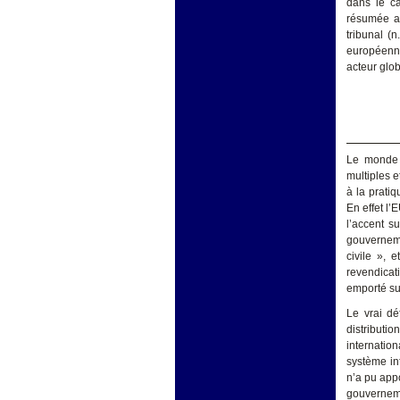
dans le ca
résumée a
tribunal (n
européenne 
acteur glob
Le monde e
multiples e
à la pratiq
En effet l’
l’accent s
gouverneme
civile », 
revendicati
emporté sur
Le vrai dé
distributi
internation
système int
n’a pu app
gouvernemen