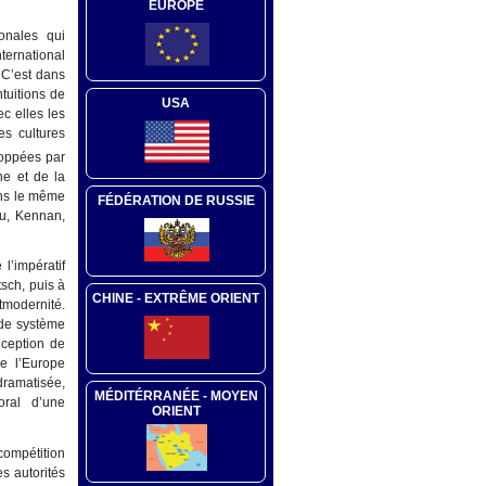
EUROPE
ionales qui
ternational
. C’est dans
tuitions de
USA
c elles les
es cultures
loppées par
ne et de la
ans le même
FÉDÉRATION DE RUSSIE
au, Kennan,
 l’impératif
sch, puis à
CHINE - EXTRÊME ORIENT
tmodernité.
, de système
nception de
e l’Europe
dramatisée,
MÉDITÉRRANÉE - MOYEN
oral d’une
ORIENT
compétition
es autorités