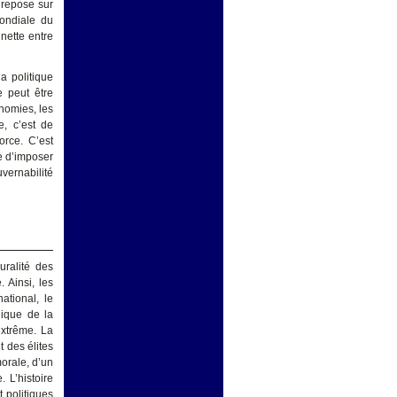
n repose sur
mondiale du
nette entre
la politique
e peut être
nomies, les
e, c’est de
orce. C’est
e d’imposer
vernabilité
uralité des
 Ainsi, les
ational, le
gique de la
extrême. La
 des élites
morale, d’un
 L’histoire
 politiques