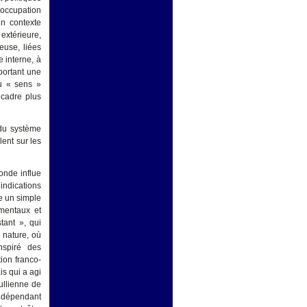
éoccupation
un contexte
 extérieure,
euse, liées
e interne, à
mportant une
du « sens »
 cadre plus
 du système
lent sur les
onde influe
indications
e un simple
mentaux et
tant », qui
 nature, où
nspiré des
tion franco-
is qui a agi
ullienne de
indépendant