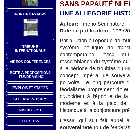
SANS PAPAUTÉ NI E
UNE ALLEGORIE HIS
WORKING PAPERS
Auteur:
Irnerio Seminatore
Date de publication:
19/9/2
Par allusion à l'époque de mu
TRIBUNE
système politique de tran
INTERNATIONALE
contemporaine, l'essai q
ressemblance du système euro
VIDÉOS CONFÉRENCES
à la période de troubles du 
BOÎTE À PROPOSITIONS
concept impérial de souvera
- FUNDRAISING
pouvoirs. Le long parcours d
EMPLOIS ET STAGES
féodalisme proprement dit et
d'Occident à l'époque de l
COLLABORATEURS
moderne et à la paix de W
historique à la conjoncture pr
MAILING LIST
L'essai qui suit fait appel 
FLUX RSS
souveraineté
(ou de
leadersh