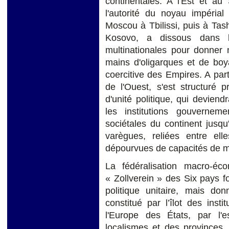
continentales. A l'Est et au
l'autorité du noyau impéria
Moscou à Tbilissi, puis à Tas
Kosovo, a dissous dans l
multinationales pour donner 
mains d'oligarques et de boy
coercitive des Empires. A par
de l'Ouest, s'est structuré 
d'unité politique, qui devien
les institutions gouverneme
sociétales du continent jusqu
varègues, reliées entre el
dépourvues de capacités de mo
La fédéralisation macro-é
« Zollverein » des Six pays f
politique unitaire, mais do
constitué par l’îlot des inst
l'Europe des États, par l
localismes et des provinces, 