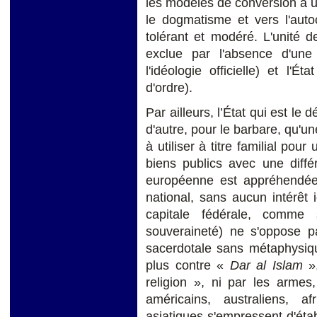
les modèles de conversion à un 
le dogmatisme et vers l'auto
tolérant et modéré. L'unité 
exclue par l'absence d'une 
l'idéologie officielle) et l
d'ordre).
Par ailleurs, l’État qui est le d
d'autre, pour le barbare, qu'un
à utiliser à titre familial pou
biens publics avec une diff
européenne est appréhendé
national, sans aucun intérêt i
capitale fédérale, comme
souveraineté) ne s'oppose p
sacerdotale sans métaphysiqu
plus contre «
Dar al Islam
»,
religion », ni par les armes
américains, australiens, af
asiatiques s'empressent d'étab