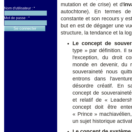
mutation et de crise) et d'
inv
Nom d'utilisateur :
*
autochtone). En termes de 
constante et son recours y est 
Mot de passe :
*
but en est de dégager une vue
structure, la tendance et la 
Le concept de souver
type » par définition. Il 
l'exception, du droit 
monde en devenir, du ré
souveraineté nous quitt
entrons dans l'aventu
désordre créatif. En s
concept de souveraineté 
et relatif de « Leaders
concept doit être ent
« Prince » machiavélien,
un sujet historique activat
Le concept de systèm