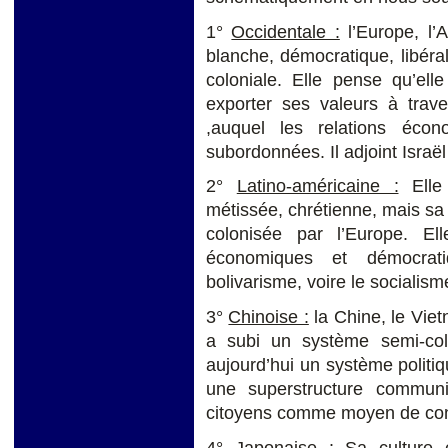
1°
Occidentale :
l’Europe, l’A
blanche, démocratique, libéra
coloniale. Elle pense qu’ell
exporter ses valeurs à trave
,auquel les relations écon
subordonnées. Il adjoint Israë
2°
Latino-américaine :
Elle 
métissée, chrétienne, mais sa c
colonisée par l’Europe. El
économiques et démocrat
bolivarisme, voire le socialism
3°
Chinoise :
la Chine, le Viet
a subi un système semi-colon
aujourd’hui un système politiq
une superstructure communi
citoyens comme moyen de cont