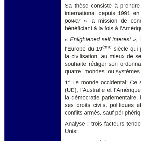
Sa thèse consiste à prendr
international depuis 1991 e
power »
la mission de cond
bénéficiant à la fois à l’Amér
« Enlightened self-interest »
,
ème
l’Europe du 19
siècle qui 
la civilisation, au mieux de s
souhaite rédiger son ordonnan
quatre "mondes" ou systèmes 
1°
Le monde occidental
: Ce 
(UE), l’Australie et l’Amériqu
la démocratie parlementaire, 
ses droits civils, politiques
conflits armés, sauf périphéri
Analyse : trois facteurs tende
Unis: