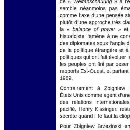
de «
Weltanschauung »
à l’e
semble néanmoins pas éman
comme l’axe d’une pensée str
plutôt d’une approche très cla
la «
balance of power
» et 
historiciste l’amène à ne con
des diplomates sous l’angle de
de la politique étrangère et 
politiques qui ont fait évoluer 
les peuples ont fini par peser
rapports Est-Ouest, et partant
1989.
Contrairement à Zbigniew 
États Unis comme agent d’une 
des relations internationa
pacifié, Henry Kissinger, re
secrète quand il le faut,la cli
Pour Zbigniew Brzezinski en