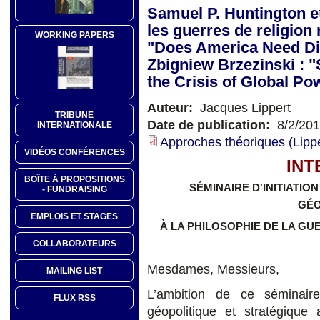
Samuel P. Huntington et
les guerres de religion 
WORKING PAPERS
"Does America Need Dip
Zbigniew Brzezinski : "
the Crisis of Global Po
Auteur:
Jacques Lippert
TRIBUNE
Date de publication:
8/2/20
INTERNATIONALE
Approches théoriques (Li
VIDÉOS CONFÉRENCES
INT
BOÎTE À PROPOSITIONS
SÉMINAIRE D'INITIATIO
- FUNDRAISING
GÉO
EMPLOIS ET STAGES
À LA PHILOSOPHIE DE LA GU
COLLABORATEURS
Mesdames, Messieurs,
MAILING LIST
L’ambition de ce séminair
FLUX RSS
géopolitique et stratégique