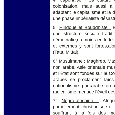
4°
Japonaise :
Sa culture es
colonisation, mais aussi à
adaptant le capitalisme et l
une phase impérialiste désast
5°
Hindoue et Bouddhiste :
E
une structure sociale tradit
démocratie,du moins en Inde. L
et externes y sont fortes,alo
(Tata, Mittal).
6°
Musulmane :
Maghreb, Mash
non arabe, Asie orientale musu
et l’État sont fondés sur le Co
arabes se proclament laïcs
nationalisme pan-arabe ou d
radicalisme menace l’éveil des 
7°
Négro-africaine :
Afriqu
partiellement christianisée et
souffrant à la fois des ma