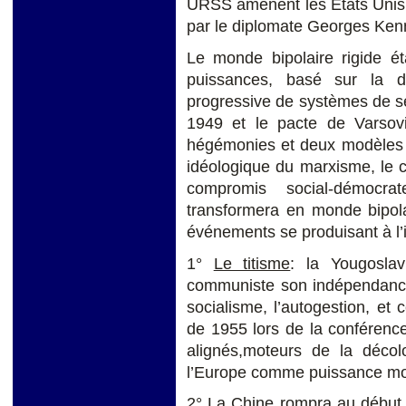
URSS amènent les États Unis 
par le diplomate Georges Ken
Le monde bipolaire rigide ét
puissances, basé sur la di
progressive de systèmes de séc
1949 et le pacte de Varsov
hégémonies et deux modèles d
idéologique du marxisme, le c
compromis social-démocr
transformera en monde bipolai
événements se produisant à l’
1°
Le titisme
: la Yougoslav
communiste son indépendance 
socialisme, l’autogestion, et 
de 1955 lors de la conférenc
alignés,moteurs de la décol
l’Europe comme puissance mo
2°
La Chine
rompra au début 