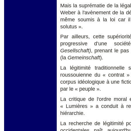
Mais la suprématie de la légali
Weber à l'avènement de la dém
même soumis à la loi car i
solutus ».
Par ailleurs, cette supériori
progressive d’une sociét
Gesellschaft)
, prenant le pa
(la
Gemeinschaft
).
La légitimité traditionnelle
roussouienne du « contrat » e
corpus idéologique à une fictio
par le « peuple ».
La critique de l'ordre moral 
« Lumières » a conduit à ren
hiérarchie.
La recherche de légitimité po
occidentales naît aujourd'