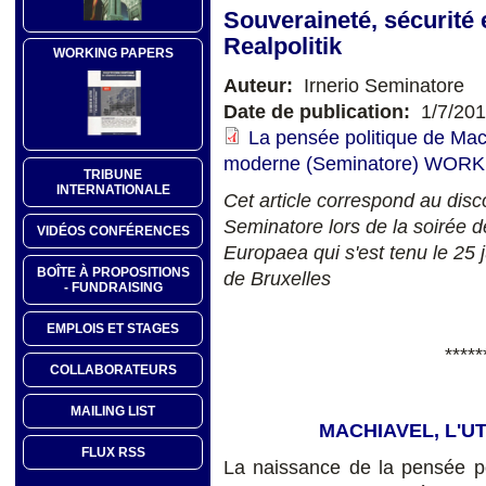
Souveraineté, sécurité e
Realpolitik
WORKING PAPERS
Auteur:
Irnerio Seminatore
Date de publication:
1/7/20
La pensée politique de Machi
moderne (Seminatore) WORK
TRIBUNE
INTERNATIONALE
Cet article correspond au disc
Seminatore lors de la soirée d
VIDÉOS CONFÉRENCES
Europaea qui s'est tenu le 25 ju
BOÎTE À PROPOSITIONS
de Bruxelles
- FUNDRAISING
EMPLOIS ET STAGES
*****
COLLABORATEURS
MAILING LIST
MACHIAVEL, L'U
FLUX RSS
La naissance de la pensée pol