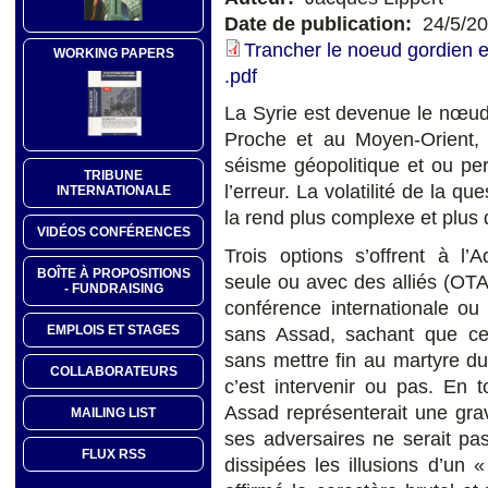
Date de publication:
24/5/2
Trancher le noeud gordien
WORKING PAPERS
.pdf
La Syrie est devenue le nœud 
Proche et au Moyen-Orient, é
séisme géopolitique et ou per
TRIBUNE
l’erreur. La volatilité de la q
INTERNATIONALE
la rend plus complexe et plus
VIDÉOS CONFÉRENCES
Trois options s’offrent à l’A
BOÎTE À PROPOSITIONS
seule ou avec des alliés (O
- FUNDRAISING
conférence internationale ou
EMPLOIS ET STAGES
sans Assad, sachant que ces
sans mettre fin au martyre du
COLLABORATEURS
c’est intervenir ou pas. En 
Assad représenterait une grav
MAILING LIST
ses adversaires ne serait p
FLUX RSS
dissipées les illusions d’un