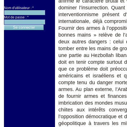
affirmé le caractère brutal et
dominer l’insurrection. Quant 
Nom d'utilisateur :
*
interventionnisme présent 
Mot de passe :
*
internationale, déjà compromi
Fournir des armes à l’opposit
bonnes mains » relève de l’a
deux autres dangers : celui
tomber entre les mains de gro
une partie au Hezbollah libana
doit en tenir compte surtout 
que ce problème doit préoccu
américains et israéliens et 
compte tenu du danger mortel
armes. Au plan externe, l’Arab
de fournir armes et finance
imbrication des mondes musul
chiites aux intérêts conver
l’opposition démocratique et 
géopolitique à travers les mi