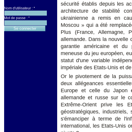
sécurité établis depuis les a
Nom d'utilisateur :
*
architecture de stabilité co
ukrainienne a remis en cause
Mot de passe :
*
Moscou » qui a été remplacé
Plus (France, Allemagne, P
allemande. Dans la nouvelle c
garantie américaine et du
meneuse du jeu européen, euro
statut d'une variable indépen
impériale des Etats-Unis et de
Or le pivotement de la puiss
deux allégeances essentiell
Europe et celle du Japon e
allemande et russe sur le c
Extrême-Orient prive les E
géostratégiques, industriels, 
s'émanciper à terme de l'i
international, les Etats-Unis 