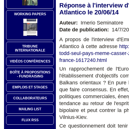
Réponse à l'interview 
Atlantico le 20/06/14
WORKING PAPERS
Auteur:
Irnerio Seminatore
Date de publication:
14/7/2
A propos de l'interview d'E
Atlantico à cette adresse
http
TRIBUNE
INTERNATIONALE
todd-seul-pays-meme-casser-zo
france-1617240.html
VIDÉOS CONFÉRENCES
Un rapprochement de l'Europ
BOÎTE À PROPOSITIONS
l'établissement d'objectifs 
- FUNDRAISING
Balkans orientaux ? En pure 
EMPLOIS ET STAGES
que faire consensus. En effet,
politiques commerciales, énergé
COLLABORATEURS
tendance au retour de l'espri
MAILING LIST
bipolaire et peut contrer la p
Vilnius-Kiev.
FLUX RSS
Ce questionnement doit tenir