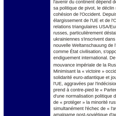
l'avenir du continent dépend de
sa politique de pivot, le décli
cohésion de l'Occident. Depui
élargissement de l'UE et de l'
relations triangulaires USA/E
russes, particulièrement désta
ukrainiennes s'inscrivent dans 
nouvelle Weltanschauung de l’
comme État civilisation, s'oppo
endiguement international. De t
mouvance impériale de la Rus
Minimisant la « victoire » occid
solidarité euro-atlantique et j
l'UE, aggravées par l'indécisi
prend à contre-pied le « Parte
d'une normalisation politique 
de « protéger » la minorité rus
simultanément l'échec de « l'
amalgame post-soviétique d'aut