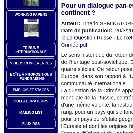
Pour un dialogue pan-e
continent ?
WORKING PAPERS
Auteur:
Irnerio SEMINATOR
Date de publication:
20/3/2
La Question Russe - Le Ret
Crimée.pdf
TRIBUNE
INTERNATIONALE
Le sens historique du retour 
de l'héritage post-soviétique.
VIDÉOS CONFÉRENCES
quatre siècles. Ce retour pose
BOÎTE À PROPOSITIONS
Europe, dans son rapport à l’
- FUNDRAISING
communauté internationale.
La question de la Crimée appa
EMPLOIS ET STAGES
mondiale de la Russie, centré
COLLABORATEURS
d'une même volonté: la restaur
rang, pour un pays qui s'eff
MAILING LIST
pour un pays qui s'étale géog
FLUX RSS
l'Eurasie et dont les origines h