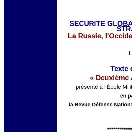
SECURITE GLOB
STR
La Russie, l'Occide
I
Texte 
« Deuxième A
présenté à l'École Mil
en p
la Revue Défense National
************