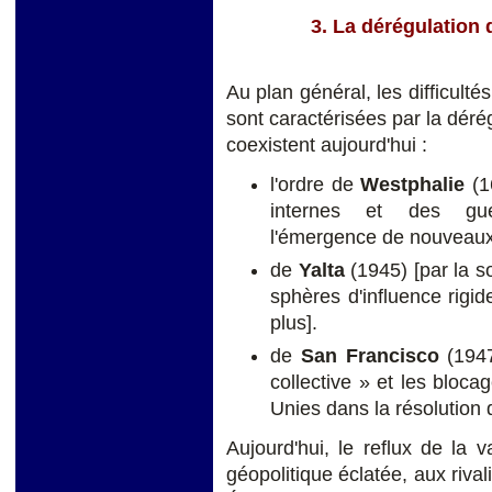
3. La dérégulation 
Au plan général, les difficult
sont caractérisées par la dérég
coexistent aujourd'hui :
l'ordre de
Westphalie
(1
internes et des guer
l'émergence de nouveaux 
de
Yalta
(1945) [par la so
sphères d'influence rigi
plus].
de
San
Francisco
(1947
collective » et les bloc
Unies dans la résolution 
Aujourd'hui, le reflux de la
géopolitique éclatée, aux rival