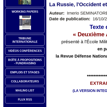
La Russie, l'Occident et
WORKING PAPERS
Auteur:
Irnerio SEMINATOR
Date de publication:
16/10/
Texte 
« Deuxième A
TRIBUNE
présenté à l'École Mil
INTERNATIONALE
en p
VIDÉOS CONFÉRENCES
la Revue Défense National
BOÎTE À PROPOSITIONS
- FUNDRAISING
EMPLOIS ET STAGES
************
COLLABORATEURS
EXTRA
MAILING LIST
(LA VERSION INTEG
FLUX RSS