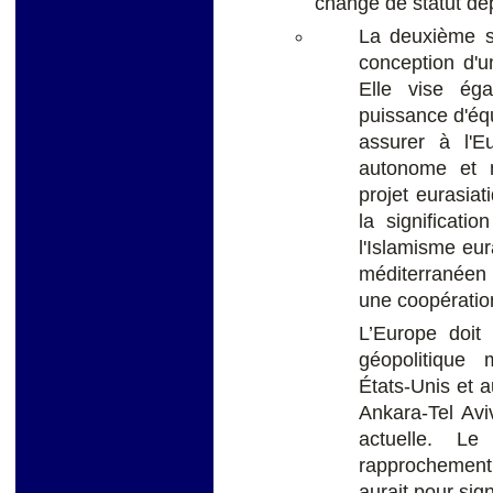
changé de statut de
La deuxième se
conception d'u
Elle vise ég
puissance d'équ
assurer à l'E
autonome et n
projet eurasiat
la significati
l'Islamisme eur
méditerranéen e
une coopératio
L’Europe doit
géopolitique 
États-Unis et 
Ankara-Tel Aviv
actuelle. L
rapprochement 
aurait pour sign