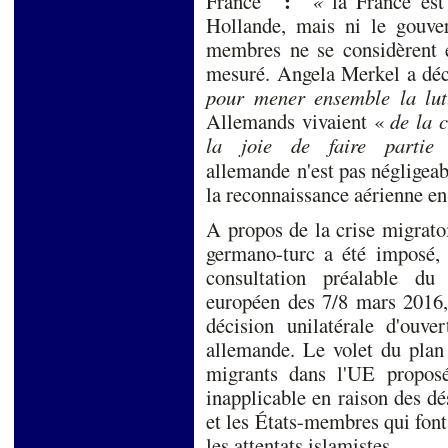
:
France
«
la France es
Hollande, mais ni le gouve
membres ne se considèrent e
mesuré. Angela Merkel a déc
pour mener ensemble la lutt
Allemands vivaient «
de la 
la joie de faire partie
allemande n'est pas négligeabl
la reconnaissance aérienne en 
A propos de la crise migrato
germano-turc a été imposé, 
consultation préalable d
européen des 7/8 mars 2016, 
décision unilatérale d'ouve
allemande. Le volet du plan 
migrants dans l'UE propos
inapplicable en raison des d
et les États-membres qui font 
les attentats islamistes.