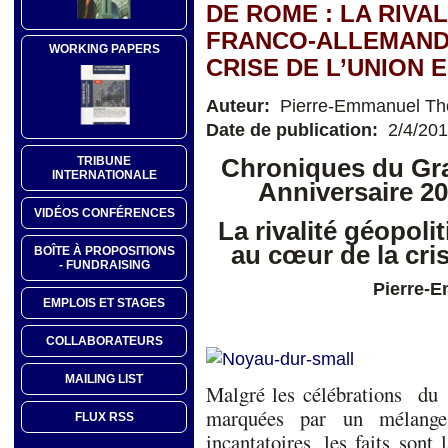
DE ROME : LA RIVA
FRANCO-ALLEMANDE
WORKING PAPERS
CRISE DE L’UNION
Auteur:
Pierre-Emmanuel T
Date de publication:
2/4/20
Chroniques du Gra
TRIBUNE
INTERNATIONALE
Anniversaire 20
VIDÉOS CONFÉRENCES
La rivalité géopoli
au cœur de la cri
BOÎTE À PROPOSITIONS
- FUNDRAISING
Pierre-
EMPLOIS ET STAGES
COLLABORATEURS
MAILING LIST
Malgré les célébrations du
marquées par un mélange 
FLUX RSS
incantatoires, les faits sont