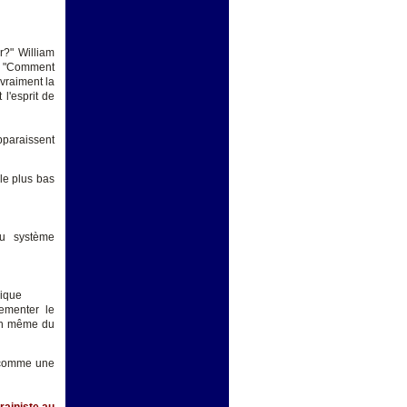
r?" William
e: "Comment
 vraiment la
l'esprit de
pparaissent
le plus bas
du système
rique
ementer le
on même du
e comme une
rainiste au