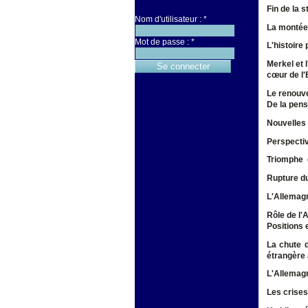
Fin de la s
Nom d'utilisateur :
*
La montée 
Mot de passe :
*
L'histoire 
Merkel et 
cœur de l
Le renouve
De la pens
Nouvelles 
Perspecti
Triomphe d
Rupture du
L'Allemagn
Rôle de l'
Positions 
La chute d
étrangère
L'Allemagn
Les crises 