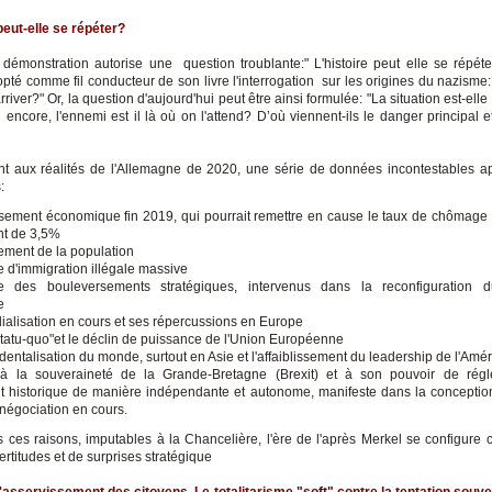
peut-elle se répéter?
e démonstration autorise une question troublante:" L'histoire peut elle se répéte
opté comme fil conducteur de son livre l'interrogation sur les origines du nazism
rriver?" Or, la question d'aujourd'hui peut être ainsi formulée: "La situation est-elle
ncore, l'ennemi est il là où on l'attend? D’où viennent-ils le danger principal et 
t aux réalités de l'Allemagne de 2020, une série de données incontestables a
:
issement économique fin 2019, qui pourrait remettre en cause le taux de chômage 
nt de 3,5%
ssement de la population
ue d'immigration illégale massive
nce des bouleversements stratégiques, intervenus dans la reconfiguration 
e
ialisation en cours et ses répercussions en Europe
"statu-quo"et le déclin de puissance de l'Union Européenne
dentalisation du monde, surtout en Asie et l'affaiblissement du leadership de l'Amé
r à la souveraineté de la Grande-Bretagne (Brexit) et à son pouvoir de régl
 historique de manière indépendante et autonome, manifeste dans la concepti
 négociation en cours.
s ces raisons, imputables à la Chancelière, l'ère de l'après Merkel se configur
ertitudes et de surprises stratégique
l'asservissement des citoyens.
Le totalitarisme "soft" contre la tentation souve