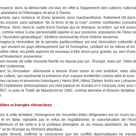
croyance dans la démocratie est due en effet à l'égarement des cultures nationa
planétaire et l'Allemagne vit ainsi à l'heure
itarisme sans violence et d'une tyrannie sans machiavélisme. Autrement dit dan
 du pouvoir sans adoption "de la force et de la ruse" comme contraintes consubst
 Prince. Ainsi, dans le cadre d'une Europe qui se disloque, la notion qui est assoc
", comme retour à une personnalité égarée et aux passions populaires de l'âme coll
e "révolution géopolitique", héritière reviviscente d'une histoire ancienne.
emagne,la rénovation de la pensée partitocratique est une rénovation culturelle 
qui veulent un pays ethniquement pur et homogène, confiant en lui même et en 
dèle idéal, les petits aspirent de nouveau à être tenus pour grands, au sein d'un
" et finalement souveraine.
tion morale de cette nouvelle liberté ne repose pas sur l'Europe, mais sur l'idée d
tre continental.
nt, la rénovation allemande a besoin d'une vision et une ambition, mais ell
une culture, qui représente la présence d'un espace existentiel comme idée et sous 
es racines et provinces historiques.( Heinz Brill, Alfred Zänker, Iordis von Lohause
5 l'optimisme philosophique est mort partout en Europe et il n'est pas rené avec l
57, ni avec le Traité de Maastricht en 1992, comme dernière et illusoire tentative 
e.
élites et
énergies rétroactives
ion à cette tentative, l'émergence de nouvelles élites dirigeantes est en cours en
et en Italie, signalée par le refus de l'égalitarisme, la subordination de l'éc
ntérieure et de celle-ci à la politique étrangère; et, au niveau planétaire, du He
" et de l'Europe au Rimland atlantique.
dre rénové, s'affirme la conscience que les conflits diplomatiques ne naiss