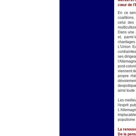
cœur de l
En ce sens
coalitions
celui des 
multicultur
Dans une si
et, parmi l
chantages p
L'Union E
contraintes
ses dirige
l'Allemagn
post-colon
viennent d
propre rh
dévoiemen
despotique
ainsi toute 
Les meilleu
l'esprit p
L'Allemagn
implacable
populisme c
La renouve
De la pens