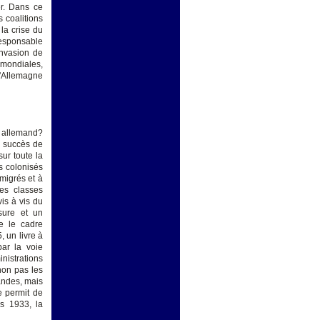
er. Dans ce
 coalitions
la crise du
responsable
invasion de
 mondiales,
l'Allemagne
e allemand?
u succès de
ur toute la
s colonisés
mmigrés et à
des classes
is à vis du
sure et un
re le cadre
, un livre à
par la voie
inistrations
 non pas les
andes, mais
e permit de
is 1933, la