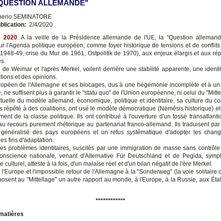
"QUESTION ALLEMANDE"
nerio SEMINATORE
blication:
2/4/2020
e 2020
.
A la veille de la Présidence allemande de l'UE, la "Question allemand
r l'Agenda politique européen, comme foyer historique de tensions et de conflits
 1948-49, crise du Mur de 1961, Ostpolitik de 1970), aux enjeux élargis et aux ré
s.
 de Weimar et l'après Merkel, voilent derrière une stabilité apparente, une identit
tions et des opinions.
ropéen de l'Allemagne et ses blocages, dus à une hégémonie incomplète et à un
,
ne suffisent plus à garantir le "statu quo" de l'Union européenne, ni celui du "Mitte
ctuelle du modèle allemand, économique, politique et identitaire, sa culture du c
s répété à des coalitions, ont usé le modèle démocratique (Némésis historique) et 
ment de la classe politique. Ils ont contribué à l'ouverture d'un fossé transatlant
au recours purement rhétorique au partenariat franco-allemand. Ils traduisent par 
e généralisé des pays européens et un refus systématique d'adopter les chan
s fins d'adaptation.
des problèmes identitaires, suscités par une immigration de masse sans contrôle
onscience nationale, venant d'Alternative Für Deutschland et de Pegida, sym
 culturel, atteste à la fois, d'un malaise réel et d'un bilan négatif de l'ère Merkel.
 l'Europe et l'impossible retour de l'Allemagne à la "Sonderweg" (la voie solitair
posent au "Mittellage" un autre rapport au monde, à l'Europe, à la Russie, aux État
************
matières