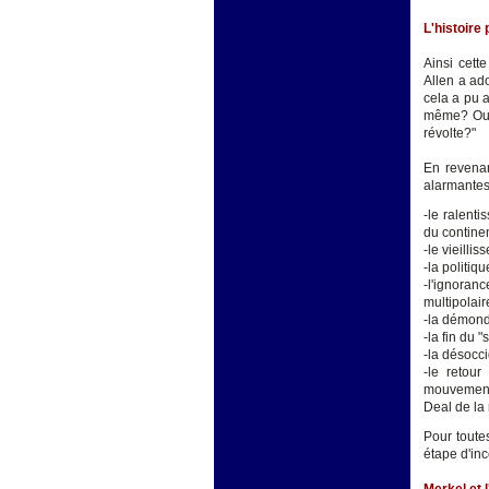
L'histoire 
Ainsi cett
Allen a ad
cela a pu a
même? Ou e
révolte?"
En revenan
alarmantes
-le ralent
du contine
-le vieilli
-la politiq
-l'ignora
multipolair
-la démond
-la fin du 
-la désocci
-le retou
mouvement
Deal de la
Pour toute
étape d'inc
Merkel et 