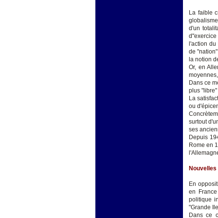
La faible 
globalisme 
d'un total
d"exercice
l'action du
de "nation
la notion d
Or, en All
moyennes, 
Dans ce mo
plus "libre
La satisfac
ou d'épicen
Concrèteme
surtout d'
ses ancienn
Depuis 194
Rome en 19
l'Allemagn
Nouvelles 
En opposit
en France 
politique i
"Grande Ile
Dans ce ca