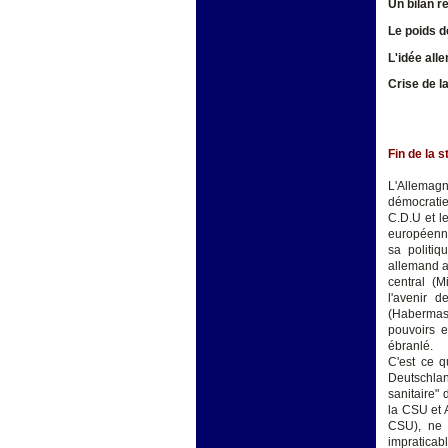
Un bilan r
Le poids de
L'idée all
Crise de l
Fin de la s
L'Allemagne
démocratie
C.D.U et l
européenne
sa politiq
allemand au
central (M
l'avenir d
(Habermas)
pouvoirs 
ébranlé.
C'est ce q
Deutschlan
sanitaire" 
la CSU et 
CSU), ne 
impraticab