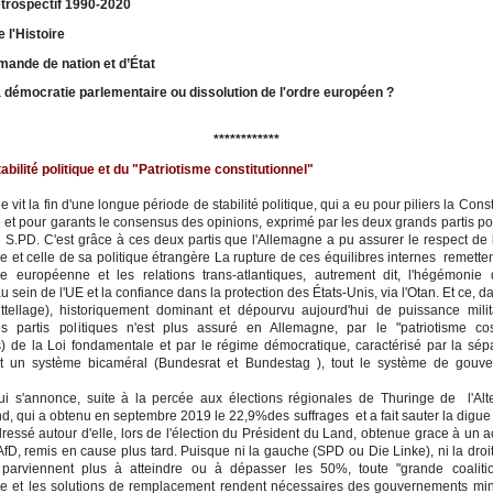
étrospectif 1990-2020
 l'Histoire
emande de nation et d’État
a démocratie parlementaire ou dissolution de l'ordre européen ?
************
tabilité politique et du "Patriotisme constitutionnel"
 vit la fin d'une longue période de stabilité politique, qui a eu pour piliers la Consti
 et pour garants le consensus des opinions, exprimé par les deux grands partis pop
e S.PD. C'est grâce à ces deux partis que l'Allemagne a pu assurer le respect de l
 et celle de sa politique étrangère La rupture de ces équilibres internes remette
ue européenne et les relations trans-atlantiques, autrement dit, l'hégémoni
 sein de l'UE et la confiance dans la protection des États-Unis, via l'Otan. Et ce, 
ittellage), historiquement dominant et dépourvu aujourd'hui de puissance milita
es partis politiques n'est plus assuré en Allemagne, par le "patriotisme cost
 de la Loi fondamentale et par le régime démocratique, caractérisé par la sép
et un système bicaméral (Bundesrat et Bundestag ), tout le système de gouve
ui s'annonce, suite à la percée aux élections régionales de Thuringe de l'Alte
d, qui a obtenu en septembre 2019 le 22,9%des suffrages et a fait sauter la digue
dressé autour d'elle, lors de l'élection du Président du Land, obtenue grace à un 
AfD, remis en cause plus tard. Puisque ni la gauche (SPD ou Die Linke), ni la dro
parviennent plus à atteindre ou à dépasser les 50%, toute "grande coalitio
le et les solutions de remplacement rendent nécessaires des gouvernements mino