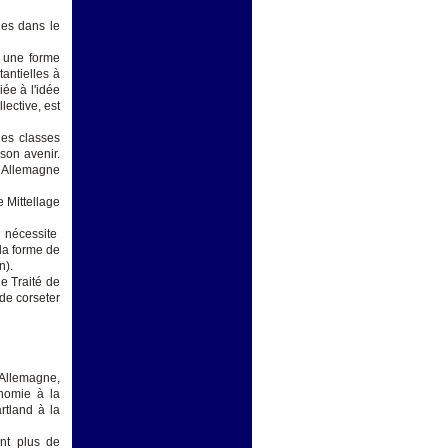
les dans le
s une forme
antielles à
iée à l'idée
ective, est
des classes
son avenir.
e Allemagne
e Mittellage
e nécessite
la forme de
n).
e Traité de
de corseter
 Allemagne,
onomie à la
artland à la
ent plus de