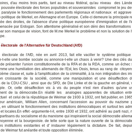
oires, d'au moins trois partis, tant au niveau fédéral, qu'au niveau des Länd
a poussée électorale des forces populistes et souverainistes compromet le jeu des
, paralysie le fonctionnement des parlements régionaux et nationaux et aggrave 
 politique de Merkel, en Allemagne et en Europe. Celle-ci demeure la principale 
ée des droites, de l'absence d'une politique européenne d'immigration et de l'
menacée par Erdogan. Son attentisme généralisé et son déni des transformations
ar son manque de vision, font de M.me Merkel le problème et non la solution de 
ope.
électorale de l'Alternative für Deutschland (
AfD)
électorale de l'AfD, née en avril 2013, fait elle vaciller le système politiqu
-t-elle une bombe sociale ou annonce-t-elle un chaos à venir? Une des clés d
é de présenter l'union constitutionnelle de la RFA et de la RDA, comme un échec s
omme une humiliation des allemands de l'Est, les Ossis, tenus au rang de citoyen
ème classe et, suite à l'amplification de la criminalité, à la non intégration des i
tion croissante de la société, comme une manipulation et une désaffection 
s de la CDU-CSU , ainsi que du SPD, de Die Linke et de la gauche en général, v
le. Or, cette désaffection vis à vis du peuple n'est rien d'autres qu'une u
ement de la démocratie.En réalité les analogies apparentes de situation ent
ctuel et celui de la république de Weimar de 1930 à 1932, ont fait publier, en 1965
ur américain, William Allen, concernant l'accession au pouvoir du nazisme 
, en utilisant le fonctionnement des institutions démocratiques et surtout les adm
et locales.En effet -argumente-t-il, entre 1930 et 1932, ont adhéré au parti nazi,
partisans du socialisme et du marxisme qui inspiraient la social démocratie allem
moyenne et la bourgeoisie. de telle sorte que la nature ouverte de la démocrati
les institutions existantes et d' instaurer légalement la dictature. De fait, depu
 de Weimar fut anéantie et toute opposition éliminée.