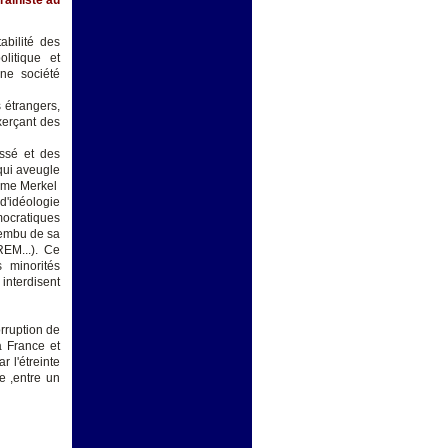
abilité des
olitique et
une société
s étrangers,
exerçant des
ssé et des
 qui aveugle
M.me Merkel
d'idéologie
mocratiques
 embu de sa
EM...). Ce
 minorités
interdisent
orruption de
a France et
 l'étreinte
e ,entre un