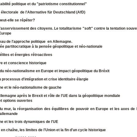
tabilité politique et du "patriotisme constitutionnel"
électorale de l'Alternative für Deutschland (
AfD)
peut-elle se répéter?
l'asservissement des citoyens. Le totalitarisme "soft" contre la tentation souve
'Europe
au de l'approche politique en Allemagne.
ée partitocratique à la pensée géopolitique et néo-nationale
élites et
énergies rétroactives
v
e et conscience historique
u néo-nationalisme en Europe et impact géopolitique du Bréxit
 processus d'intégration et crise identitaire élargie
e et l
e néo-nationalisme de gauche
A
llemagne après le Brexit et rôle de l'UE dans la géopolitique mondiale
et options ouvertes
u mur, la réorganisation des équilibres de pouvoir en Europe et les axes de l
 allemande
e et les trois dynamiques de l'UE
en chaîne, les limites de l'Union et la fin d'un cycle historique