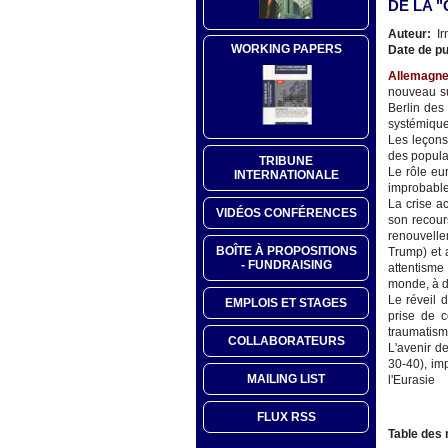
DE LA 
Auteur:
Ir
WORKING PAPERS
Date de pu
Allemagn
nouveau su
Berlin des
systémique
Les leçons
des popula
TRIBUNE
Le rôle eu
INTERNATIONALE
improbable
La crise a
VIDÉOS CONFÉRENCES
son recour
renouvelle
BOÎTE À PROPOSITIONS
Trump) et 
- FUNDRAISING
attentism
monde, à de
Le réveil 
EMPLOIS ET STAGES
prise de c
traumatisme
COLLABORATEURS
L'avenir de
30-40), im
MAILING LIST
l'Eurasie
FLUX RSS
Table des 