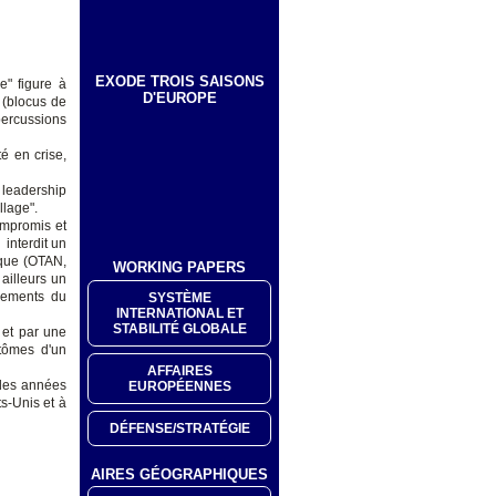
EXODE TROIS SAISONS
e" figure à
D'EUROPE
 (blocus de
percussions
é en crise,
 leadership
llage".
ompromis et
interdit un
ique (OTAN,
WORKING PAPERS
ailleurs un
gements du
SYSTÈME
INTERNATIONAL ET
STABILITÉ GLOBALE
 et par une
ptômes d'un
AFFAIRES
e des années
EUROPÉENNES
s-Unis et à
DÉFENSE/STRATÉGIE
AIRES GÉOGRAPHIQUES