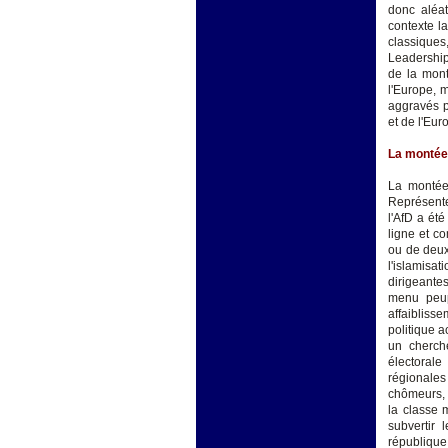
donc aléat
contexte l
classiques
Leadership
de la mont
l'Europe, 
aggravés p
et de l'Eur
La montée 
La montée 
Représente
l'AfD a ét
ligne et c
ou de deuxi
l'islamisa
dirigeante
menu peup
affaibliss
politique a
un cherche
électorale 
régionales 
chômeurs, 
la classe 
subvertir 
république