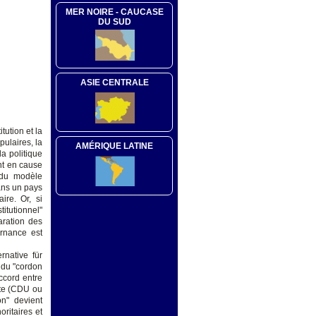
MER NOIRE - CAUCASE
DU SUD
ASIE CENTRALE
tution et la
ulaires, la
AMÉRIQUE LATINE
a politique
nt en cause
e du modèle
dans un pays
ire. Or, si
itutionnel"
aration des
rnance est
rnative für
 du "cordon
accord entre
ite (CDU ou
n" devient
ritaires et