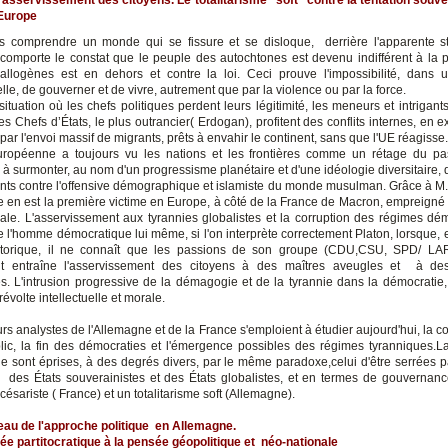
'Europe
 comprendre un monde qui se fissure et se disloque, derrière l'apparente st
, comporte le constat que le peuple des autochtones est devenu indifférent à la p
allogènes est en dehors et contre la loi. Ceci prouve l'impossibilité, dans 
elle, de gouverner et de vivre, autrement que par la violence ou par la force.
tuation où les chefs politiques perdent leurs légitimité, les meneurs et intrigant
es Chefs d’États, le plus outrancier( Erdogan), profitent des conflits internes, en 
ar l'envoi massif de migrants, prêts à envahir le continent, sans que l'UE réagisse.
uropéenne a toujours vu les nations et les frontières comme un rétage du pa
 à surmonter, au nom d'un progressisme planétaire et d'une idéologie diversitaire,
ants contre l'offensive démographique et islamiste du monde musulman. Grâce à 
e en est la première victime en Europe, à côté de la France de Macron, empreigné 
iale. L'asservissement aux tyrannies globalistes et la corruption des régimes dé
e l'homme démocratique lui même, si l'on interprète correctement Platon, lorsque,
étorique, il ne connaît que les passions de son groupe (CDU,CSU, SPD/ LAR
t entraîne l'asservissement des citoyens à des maîtres aveugles et à des
s. L'intrusion progressive de la démagogie et de la tyrannie dans la démocratie, 
révolte intellectuelle et morale.
rs analystes de l'Allemagne et de la France s'emploient à étudier aujourd'hui, la c
ublic, la fin des démocraties et l'émergence possibles des régimes tyranniques.L
e sont éprises, à des degrés divers, par le même paradoxe,celui d'être serrées par
 des États souverainistes et des États globalistes, et en termes de gouvernanc
ésariste ( France) et un totalitarisme soft (Allemagne).
au de l'approche politique en Allemagne.
ée partitocratique à la pensée géopolitique et néo-nationale