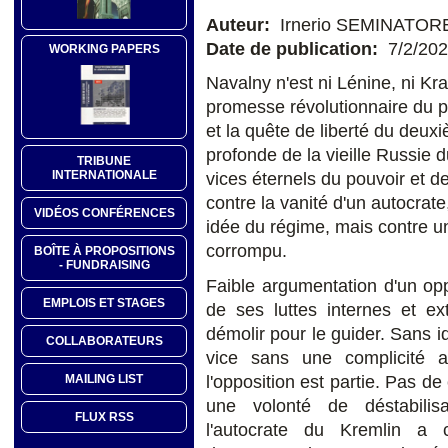
Auteur:
Irnerio SEMINATOR
Date de publication:
7/2/20
WORKING PAPERS
Navalny n'est ni Lénine, ni Kra
promesse révolutionnaire du pr
et la quête de liberté du deuxi
profonde de la vieille Russie d
TRIBUNE
INTERNATIONALE
vices éternels du pouvoir et 
contre la vanité d'un autocrat
VIDÉOS CONFÉRENCES
idée du régime, mais contre un 
corrompu.
BOÎTE À PROPOSITIONS
- FUNDRAISING
Faible argumentation d'un opp
EMPLOIS ET STAGES
de ses luttes internes et ex
démolir pour le guider. Sans id
COLLABORATEURS
vice sans une complicité a
MAILING LIST
l'opposition est partie. Pas de
une volonté de déstabilis
FLUX RSS
l'autocrate du Kremlin a 