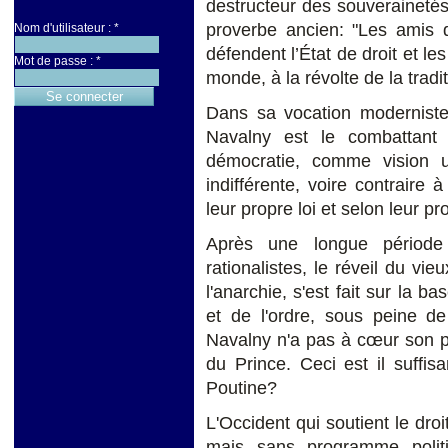
destructeur des souverainetés
proverbe ancien: "Les amis
Nom d'utilisateur :
*
défendent l’État de droit et le
Mot de passe :
*
monde, à la révolte de la tradi
Dans sa vocation modernist
Navalny est le combattant 
démocratie, comme vision uto
indifférente, voire contraire 
leur propre loi et selon leur pro
Après une longue période d
rationalistes, le réveil du vi
l'anarchie, s'est fait sur la ba
et de l'ordre, sous peine de 
Navalny n'a pas à cœur son pa
du Prince. Ceci est il suffis
Poutine?
L'Occident qui soutient le droi
mais sans programme politi