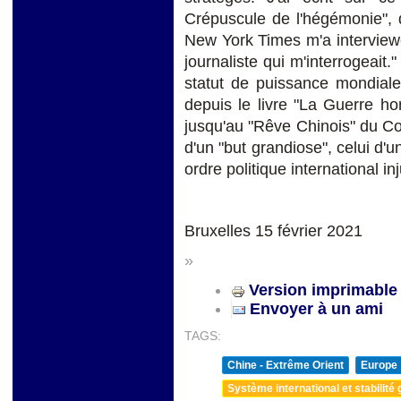
Crépuscule de l'hégémonie", qu
New York Times m'a interviewé
journaliste qui m'interrogeait.
statut de puissance mondiale
depuis le livre "La Guerre h
jusqu'au "Rêve Chinois" du Co
d'un "but grandiose", celui d'
ordre politique international in
Bruxelles 15 février 2021
»
Version imprimable
Envoyer à un ami
TAGS:
Chine - Extrême Orient
Europe
Système international et stabilité 