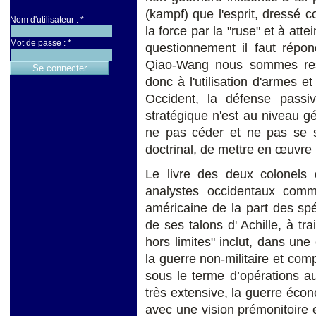
(kampf) que l'esprit, dressé c
Nom d'utilisateur :
*
la force par la "ruse" et à att
Mot de passe :
*
questionnement il faut répo
Qiao-Wang nous sommes rest
donc à l'utilisation d'armes e
Occident, la défense passi
stratégique n'est au niveau 
ne pas céder et ne pas se s
doctrinal, de mettre en œuvre 
Le livre des deux colonels 
analystes occidentaux com
américaine de la part des sp
de ses talons d' Achille, à tra
hors limites" inclut, dans une 
la guerre non-militaire et com
sous le terme d’opérations a
très extensive, la guerre écon
avec une vision prémonitoire e