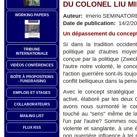
DU COLONEL LIU M
Auteur:
Irnerio SEMINATOR
WORKING PAPERS
Date de publication:
14/2/2
Un dépassement du concep
Si dans la tradition occide
TRIBUNE
politique par d'autres moyen
INTERNATIONALE
conçue par la politique (Zwec
VIDÉOS CONFÉRENCES
l'autre notre volonté, le conc
l'action guerrière sont-ils touj
BOÎTE À PROPOSITIONS
conflit belliqueux dans la pens
- FUNDRAISING
Avec le concept stratégique 
EMPLOIS ET STAGES
active, élaboré par les deux
COLLABORATEURS
avons nous surmonté le con
touché au "sens" même de la
MAILING LIST
l'un par l'autre? Sommes nou
violente et sanglante, à une è
FLUX RSS
non guerrière influence à tel 