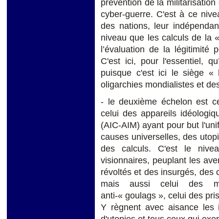
prévention de la militarisatio
cyber-guerre. C'est à ce nive
des nations, leur indépendan
niveau que les calculs de la
l’évaluation de la légitimité 
C'est ici, pour l'essentiel, 
puisque c'est ici le siège «
oligarchies mondialistes et de
- le deuxième échelon est c
celui des appareils idéologi
(AIC-AIM) ayant pour but l'un
causes universelles, des utop
des calculs. C'est le nivea
visionnaires, peuplant les av
révoltés et des insurgés, des 
mais aussi celui des mot
anti-« goulags », celui des pri
Y règnent avec aisance les i
d'utopies et tous ceux qui exer