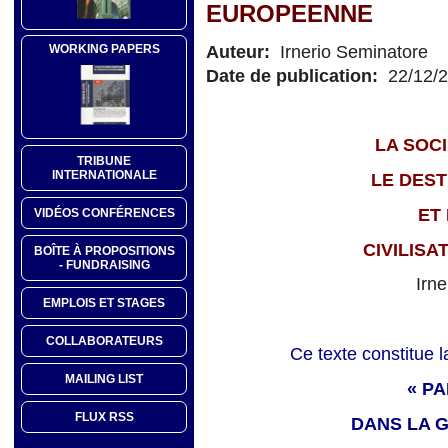
EUROPEENNE
Auteur:
Irnerio Seminatore
WORKING PAPERS
Date de publication:
22/12/
LA SOCI
TRIBUNE
INTERNATIONALE
LE DEST
ET 
VIDÉOS CONFÉRENCES
CIVILIS
BOÎTE À PROPOSITIONS
- FUNDRAISING
Irn
EMPLOIS ET STAGES
COLLABORATEURS
Ce texte constitue l
MAILING LIST
« P
FLUX RSS
DANS LA G