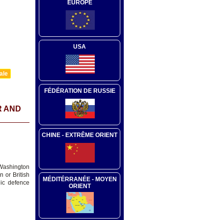
EUROPE
USA
ale
FÉDÉRATION DE RUSSIE
R AND
CHINE - EXTRÊME ORIENT
 Washington
 or British
MÉDITÉRRANÉE - MOYEN
ic defence
ORIENT