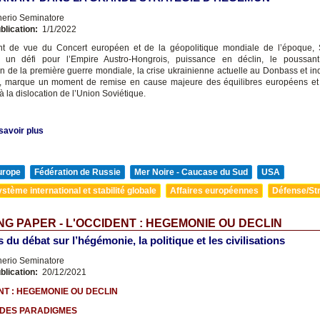
nerio Seminatore
blication:
1/1/2022
int de vue du Concert européen et de la géopolitique mondiale de l’époque, 
é un défi pour l’Empire Austro-Hongrois, puissance en déclin, le poussan
on de la première guerre mondiale, la crise ukrainienne actuelle au Donbass et in
, marque un moment de remise en cause majeure des équilibres européens et
à la dislocation de l’Union Soviétique.
savoir plus
urope
Fédération de Russie
Mer Noire - Caucase du Sud
USA
stème international et stabilité globale
Affaires européennes
Défense/Str
G PAPER - L'OCCIDENT : HEGEMONIE OU DECLIN
 du débat sur l’hégémonie, la politique et les civilisations
nerio Seminatore
blication:
20/12/2021
NT : HEGEMONIE OU DECLIN
 DES PARADIGMES