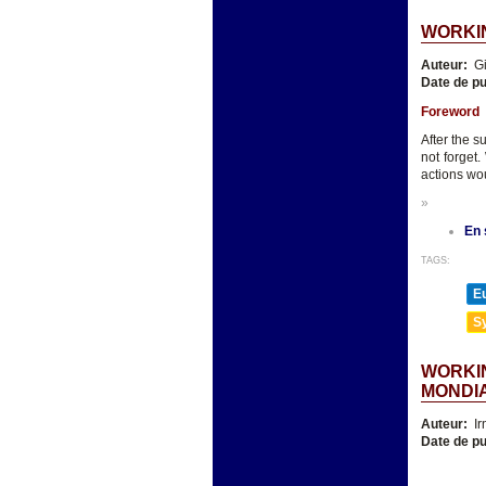
WORKIN
Auteur:
Gi
Date de pu
Foreword
After the s
not forget
actions wou
»
En 
TAGS:
E
Sy
WORKIN
MONDI
Auteur:
Ir
Date de pu