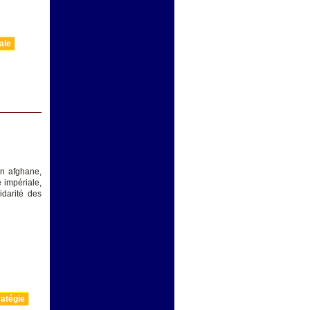
ale
on afghane,
 impériale,
lidarité des
atégie