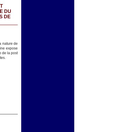
ET
E DU
S DE
la nature de
uine expose
 de la post
tes.