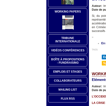
Auteur:
Ir
Date de pu
WORKING PAPERS
Si, du po
représent
accélérati
en Crimée
successifs 
»
TRIBUNE
INTERNATIONALE
En 
TAGS:
VIDÉOS CONFÉRENCES
E
BOÎTE À PROPOSITIONS
- FUNDRAISING
Sy
EMPLOIS ET STAGES
WORKIN
Eléments
COLLABORATEURS
Auteur:
Ir
MAILING LIST
Date de pu
L'OCCIDE
FLUX RSS
LA CRISE