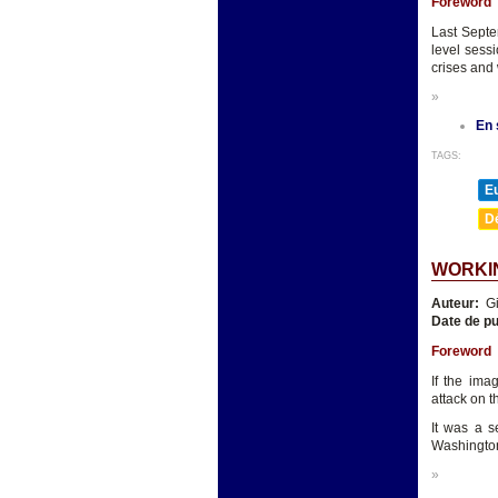
Foreword
Last Septe
level sessi
crises and
»
En 
TAGS:
E
D
WORKIN
Auteur:
Gi
Date de pu
Foreword
If the ima
attack on 
It was a s
Washington
»