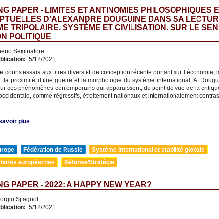
G PAPER - LIMITES ET ANTINOMIES PHILOSOPHIQUES 
PTUELLES D’ALEXANDRE DOUGUINE DANS SA LECTUR
E TRIPOLAIRE. SYSTÈME ET CIVILISATION. SUR LE SEN
ON POLITIQUE
nerio Seminatore
blication:
5/12/2021
 courts essais aux titres divers et de conception récente portant sur l’économie, 
ue, la proximité d’une guerre et la morphologie du système international, A. Doug
sur ces phénomènes contemporains qui apparaissent, du point de vue de la critique
occidentale, comme régressifs, étroitement nationaux et internationalement contras
savoir plus
urope
Fédération de Russie
Système international et stabilité globale
ffaires européennes
Défense/Stratégie
G PAPER - 2022: A HAPPY NEW YEAR?
orgio Spagnol
blication:
5/12/2021