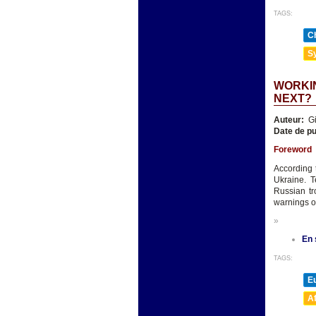
TAGS:
Ch
Sy
WORKIN
NEXT?
Auteur:
Gi
Date de pu
Foreword
According 
Ukraine. 
Russian tr
warnings o
»
En 
TAGS:
E
A