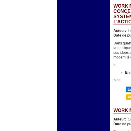
WORKIN
CONCE
SYSTÈM
L’ACTI
Auteur:
Ir
Date de pu
Dans quatre
la politiq
ses idées 
modernité 
»
En 
TAGS:
E
A
WORKIN
Auteur:
Gi
Date de pu