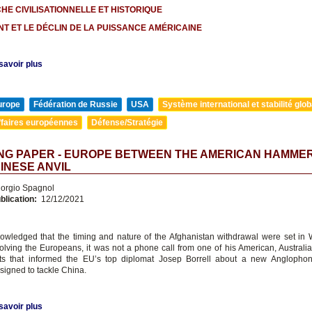
HE CIVILISATIONNELLE ET HISTORIQUE
NT ET LE DÉCLIN DE LA PUISSANCE AMÉRICAINE
savoir plus
urope
Fédération de Russie
USA
Système international et stabilité glob
ffaires européennes
Défense/Stratégie
NG PAPER - EUROPE BETWEEN THE AMERICAN HAMME
INESE ANVIL
orgio Spagnol
blication:
12/12/2021
wledged that the timing and nature of the Afghanistan withdrawal were set in
volving the Europeans, it was not a phone call from one of his American, Australian
rts that informed the EU’s top diplomat Josep Borrell about a new Anglophon
signed to tackle China.
savoir plus