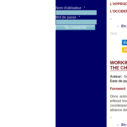
L'APPROC
Nom d'utilisateur :
*
L'OCCIDE
Mot de passe :
*
»
En 
TAGS:
E
A
WORKI
THE CH
Auteur:
Gi
Date de pu
Foreword
Once ackno
without in
counterpa
alliance de
»
En 