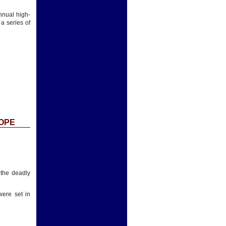
nnual high-
 a series of
ROPE
 the deadly
were set in