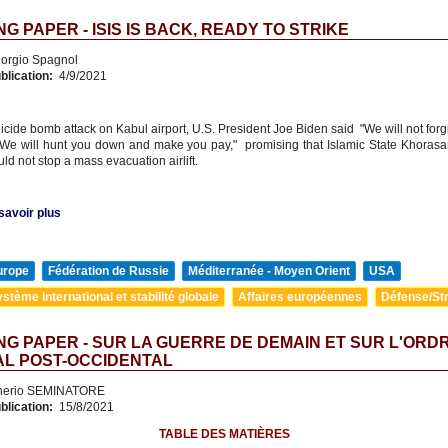
G PAPER - ISIS IS BACK, READY TO STRIKE
orgio Spagnol
blication:
4/9/2021
uicide bomb attack on Kabul airport, U.S. President Joe Biden said "We will not forg
. We will hunt you down and make you pay," promising that Islamic State Khorasan
ld not stop a mass evacuation airlift.
savoir plus
urope
Fédération de Russie
Méditerranée - Moyen Orient
USA
stème international et stabilité globale
Affaires européennes
Défense/Str
G PAPER - SUR LA GUERRE DE DEMAIN ET SUR L'ORD
AL POST-OCCIDENTAL
nerio SEMINATORE
blication:
15/8/2021
TABLE DES MATIÈRES