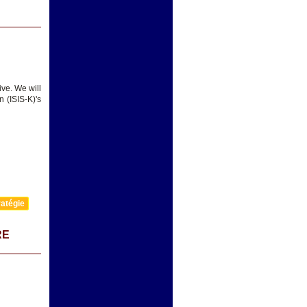
ive. We will
 (ISIS-K)'s
atégie
RE