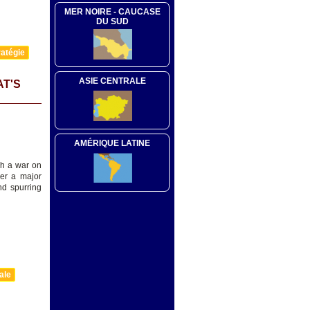
MER NOIRE - CAUCASE
DU SUD
atégie
ASIE CENTRALE
AT'S
AMÉRIQUE LATINE
sh a war on
er a major
nd spurring
ale