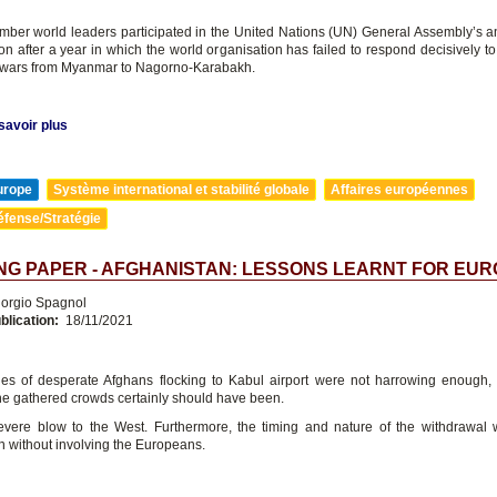
mber world leaders participated in the United Nations (UN) General Assembly’s a
on after a year in which the world organisation has failed to respond decisively to
 wars from Myanmar to Nagorno-Karabakh.
savoir plus
urope
Système international et stabilité globale
Affaires européennes
éfense/Stratégie
G PAPER - AFGHANISTAN: LESSONS LEARNT FOR EU
orgio Spagnol
blication:
18/11/2021
ges of desperate Afghans flocking to Kabul airport were not harrowing enough,
the gathered crowds certainly should have been.
evere blow to the West. Furthermore, the timing and nature of the withdrawal 
 without involving the Europeans.