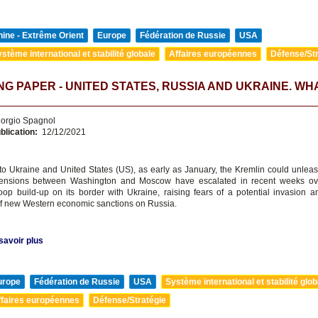
ine - Extrême Orient
Europe
Fédération de Russie
USA
stème international et stabilité globale
Affaires européennes
Défense/Str
G PAPER - UNITED STATES, RUSSIA AND UKRAINE. WH
orgio Spagnol
blication:
12/12/2021
to Ukraine and United States (US), as early as January, the Kremlin could unlea
Tensions between Washington and Moscow have escalated in recent weeks ov
oop build-up on its border with Ukraine, raising fears of a potential invasion a
f new Western economic sanctions on Russia.
savoir plus
urope
Fédération de Russie
USA
Système international et stabilité glob
ffaires européennes
Défense/Stratégie