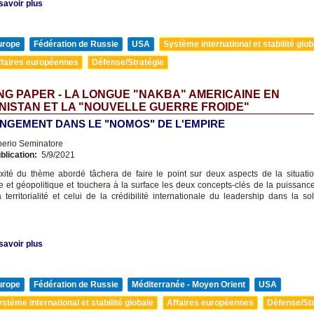
savoir plus
urope
Fédération de Russie
USA
Système international et stabilité glob
ffaires européennes
Défense/Stratégie
G PAPER - LA LONGUE "NAKBA" AMERICAINE EN
ISTAN ET LA "NOUVELLE GUERRE FROIDE"
NGEMENT DANS LE "NOMOS" DE L'EMPIRE
nerio Seminatore
blication:
5/9/2021
ité du thème abordé tâchera de faire le point sur deux aspects de la situati
e et géopolitique et touchera à la surface les deux concepts-clés de la puissance
 territorialité et celui de la crédibilité internationale du leadership dans la so
savoir plus
urope
Fédération de Russie
Méditerranée - Moyen Orient
USA
stème international et stabilité globale
Affaires européennes
Défense/Str