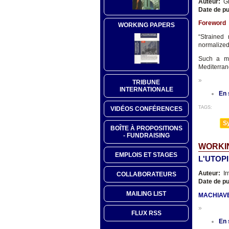
Auteur:
Gi
Date de pu
Foreword
WORKING PAPERS
“Strained 
normalized 
Such a mo
Mediterran
»
TRIBUNE
INTERNATIONALE
En 
TAGS:
VIDÉOS CONFÉRENCES
Sy
BOÎTE À PROPOSITIONS
- FUNDRAISING
WORKIN
EMPLOIS ET STAGES
L'UTOP
Auteur:
Ir
COLLABORATEURS
Date de pu
MAILING LIST
MACHIAVE
»
FLUX RSS
En 