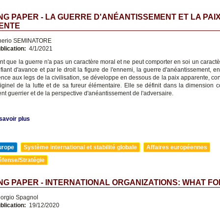
G PAPER - LA GUERRE D'ANÉANTISSEMENT ET LA PAI
ENTE
nerio SEMINATORE
blication:
4/1/2021
nt que la guerre n'a pas un caractère moral et ne peut comporter en soi un caractèr
fiant d'avance et par le droit la figure de l'ennemi, la guerre d'anéantissement, 
rence aux legs de la civilisation, se développe en dessous de la paix apparente, c
iginel de la lutte et de sa fureur élémentaire. Elle se définit dans la dimension c
ent guerrier et de la perspective d'anéantissement de l'adversaire.
savoir plus
urope
Système international et stabilité globale
Affaires européennes
éfense/Stratégie
G PAPER - INTERNATIONAL ORGANIZATIONS: WHAT FO
orgio Spagnol
blication:
19/12/2020