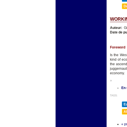
D
WORKIN
Auteur:
Gi
Date de pu
Foreword
Is the Wes
kind of ec
the ascend
juggernauts
economy.
»
En 
TAGS:
E
A
« p