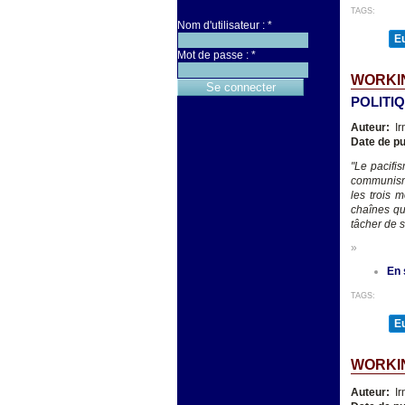
TAGS:
Nom d'utilisateur :
*
E
Mot de passe :
*
WORKIN
POLITI
Auteur:
Ir
Date de pu
"Le pacifi
communisme
les trois 
chaînes qui
tâcher de 
»
En 
TAGS:
E
WORKIN
Auteur:
Ir