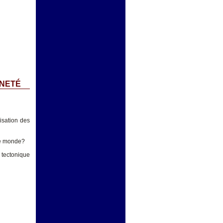
INETÉ
isation des
 le monde?
 tectonique