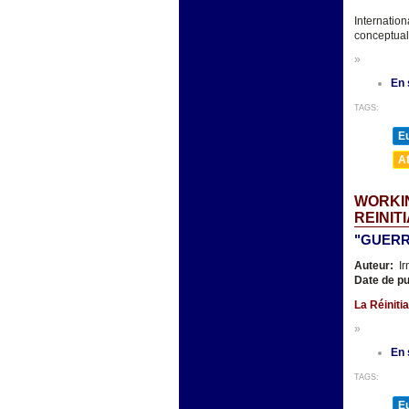
Internatio
conceptual
»
En 
TAGS:
E
A
WORKIN
REINIT
"GUERR
Auteur:
Ir
Date de pu
La Réinitia
»
En 
TAGS:
E