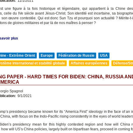
blication:
11/1/2021
t une figure à la fois historique et légendaire, qui appartient à la Chine d
, celle du IVe siècle avant Jésus-Christ. Son identité est incertaine, sa biographi
e son œuvre contestée. Qui est donc Sun Tzu et pourquoi son actualité ? Mérite-t-il
ntons de gloires militaires et par là de nos maîtres à penser ?
savoir plus
ine - Extrême Orient
Europe
Fédération de Russie
USA
stème international et stabilité globale
Affaires européennes
Défense/Str
G PAPER - HARD TIMES FOR BIDEN: CHINA, RUSSIA AN
AMERICA
orgio Spagnol
blication:
9/1/2021
mp’s presidency became known for its “America First” ideology in the face of an i
 China, with focus on the Indo-Pacific rising consistently in the eyes of world leaders
Biden’s presidency mean for this highly contested region and how will China r
ow will US’s China policies, largely built on bipartisan fears, proceed in coming f