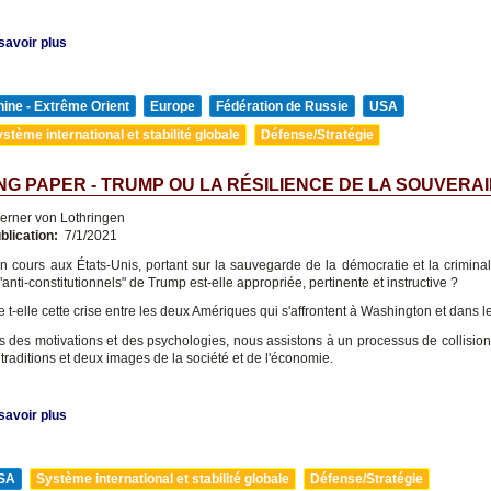
savoir plus
ine - Extrême Orient
Europe
Fédération de Russie
USA
stème international et stabilité globale
Défense/Stratégie
G PAPER - TRUMP OU LA RÉSILIENCE DE LA SOUVERA
rner von Lothringen
blication:
7/1/2021
n cours aux États-Unis, portant sur la sauvegarde de la démocratie et la criminal
 "anti-constitutionnels" de Trump est-elle appropriée, pertinente et instructive ?
e t-elle cette crise entre les deux Amériques qui s'affrontent à Washington et dans
 des motivations et des psychologies, nous assistons à un processus de collision
traditions et deux images de la société et de l'économie.
savoir plus
SA
Système international et stabilité globale
Défense/Stratégie