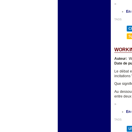
»
En 
TAGS:
Ch
Sy
WORKIN
Auteur:
We
Date de pu
Le débat e
incitations
Que signifi
Au dessous
entre deux 
»
En 
TAGS:
U