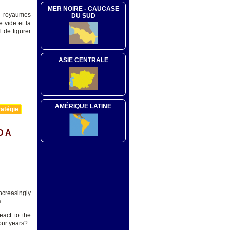
MER NOIRE - CAUCASE
es royaumes
DU SUD
e vide et la
 de figurer
ASIE CENTRALE
AMÉRIQUE LATINE
atégie
D A
ncreasingly
.
eact to the
our years?