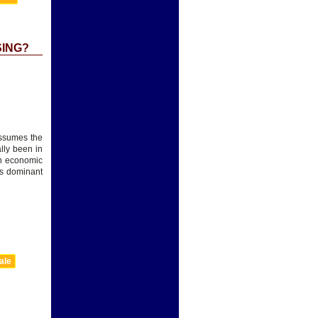
SING?
assumes the
lly been in
en economic
d’s dominant
ale