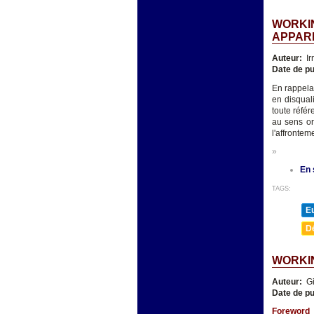
WORKIN
APPAR
Auteur:
Ir
Date de pu
En rappela
en disquali
toute réfé
au sens or
l'affrontem
»
En 
TAGS:
E
D
WORKIN
Auteur:
Gi
Date de pu
Foreword