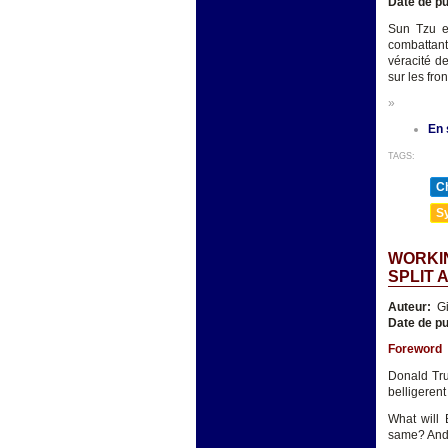
Date de pu
Sun Tzu es
combattants
véracité d
sur les fro
»
En 
TAGS:
Ch
Sy
WORKIN
SPLIT 
Auteur:
Gi
Date de pu
Foreword
Donald Tru
belligerent
What will 
same? And h