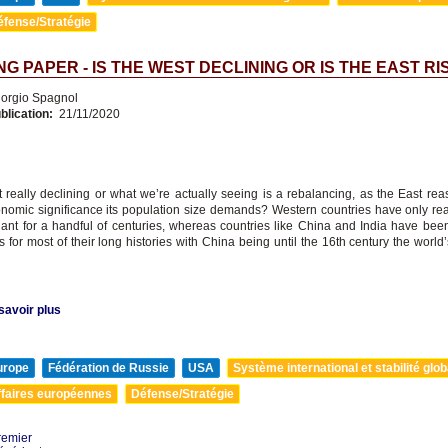
éfense/Stratégie
G PAPER - IS THE WEST DECLINING OR IS THE EAST RI
orgio Spagnol
blication:
21/11/2020
t really declining or what we’re actually seeing is a rebalancing, as the East re
onomic significance its population size demands? Western countries have only rea
ant for a handful of centuries, whereas countries like China and India have be
 for most of their long histories with China being until the 16th century the worl
savoir plus
urope
Fédération de Russie
USA
Système international et stabilité glob
ffaires européennes
Défense/Stratégie
remier