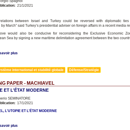
orgio Spagnol
blication:
21/1/2021
relations between Israel and Turkey could be reversed with diplomatic ties 
by March” said Turkey’s presidential adviser on foreign affairs in a recent media re
ve would also be conducive for reconsidering the Exclusive Economic Zo
ean Sea by signing a new maritime delimitation agreement between the two countr
savoir plus
stème international et stabilité globale
Défense/Stratégie
G PAPER - MACHIAVEL
IE ET L'ÉTAT MODERNE
nerio SEMINATORE
blication:
17/1/2021
L, L'UTOPIE ET L'ÉTAT MODERNE
savoir plus