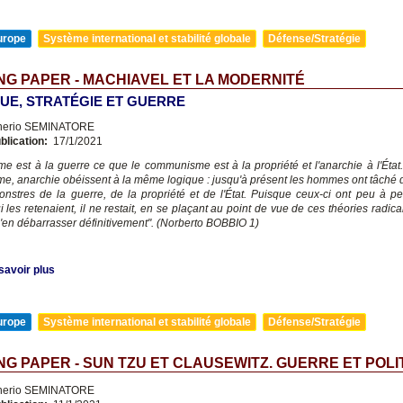
urope
Système international et stabilité globale
Défense/Stratégie
G PAPER - MACHIAVEL ET LA MODERNITÉ
QUE, STRATÉGIE ET GUERRE
nerio SEMINATORE
blication:
17/1/2021
sme est à la guerre ce que le communisme est à la propriété et l'anarchie à l'État.
, anarchie obéissent à la même logique : jusqu'à présent les hommes ont tâché 
monstres de la guerre, de la propriété et de l'État. Puisque ceux-ci ont peu à pe
 les retenaient, il ne restait, en se plaçant au point de vue de ces théo­ries radic
s'en débarrasser définitivement". (Norberto BOBBIO 1)
savoir plus
urope
Système international et stabilité globale
Défense/Stratégie
G PAPER - SUN TZU ET CLAUSEWITZ. GUERRE ET POLI
nerio SEMINATORE