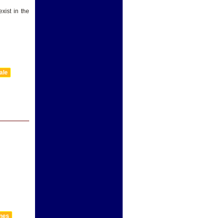
xist in the
ale
nnes