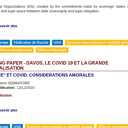
nal Organizations (IOs), created by the commitments made by sovereign states, e
 and legal space between state sovereignty and legal obligation.
savoir plus
urope
Fédération de Russie
USA
Système international et stabilité glob
ffaires européennes
Défense/Stratégie
G PAPER - DAVOS, LE COVID 19 ET LA GRANDE
IALISATION
E" ET COVID, CONSIDERATIONS AMORALES
nerio SEMINATORE
blication:
13/12/2020
lisation
savoir plus
urope
USA
Système international et stabilité globale
Affaires europée