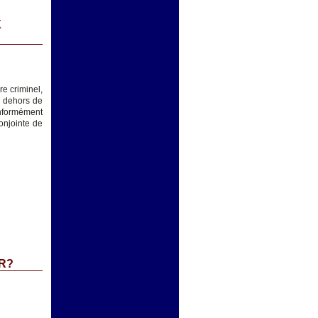
X
e criminel,
en dehors de
onformément
onjointe de
R?