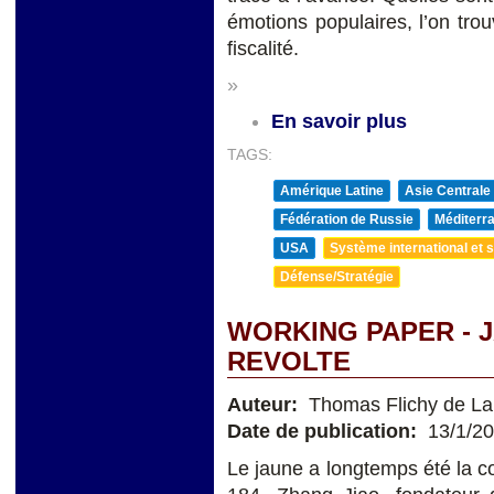
émotions populaires, l’on trou
fiscalité.
»
En savoir plus
TAGS:
Amérique Latine
Asie Centrale
Fédération de Russie
Méditerra
USA
Système international et st
Défense/Stratégie
WORKING PAPER - 
REVOLTE
Auteur:
Thomas Flichy de La 
Date de publication:
13/1/2
Le jaune a longtemps été la co