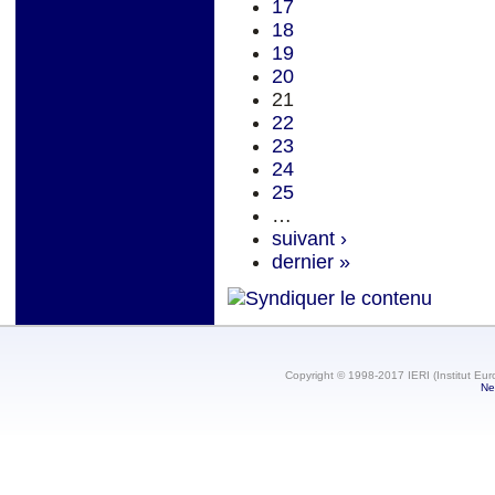
17
18
19
20
21
22
23
24
25
…
suivant ›
dernier »
Copyright © 1998-2017 IERI (Institut Eur
Ne