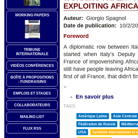
EXPLOITING AFRIC
WORKING PAPERS
Auteur:
Giorgio Spagnol
Date de publication:
10/2/2
Foreword
A diplomatic row between Ita
TRIBUNE
started when Italy’s Deputy
INTERNATIONALE
France of impoverishing Afric
VIDÉOS CONFÉRENCES
still have people leaving Afric
first of all France, that didn't f
BOÎTE À PROPOSITIONS
- FUNDRAISING
»
EMPLOIS ET STAGES
En savoir plus
COLLABORATEURS
TAGS:
Amérique Latine
Asie Centrale
MAILING LIST
Fédération de Russie
Méditerra
FLUX RSS
USA
Système international et st