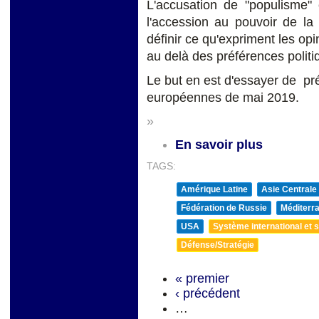
L'accusation de "populisme" 
l'accession au pouvoir de la
définir ce qu'expriment les op
au delà des préférences politi
Le but en est d'essayer de pr
européennes de mai 2019.
»
En savoir plus
TAGS:
Amérique Latine
Asie Centrale
Fédération de Russie
Méditerra
USA
Système international et st
Défense/Stratégie
« premier
‹ précédent
…