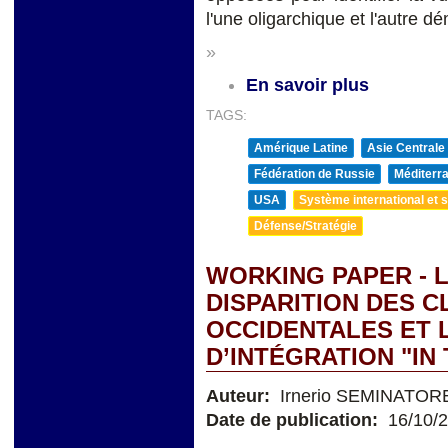
l'une oligarchique et l'autre d
»
En savoir plus
TAGS:
Amérique Latine
Asie Centrale
Fédération de Russie
Méditerra
USA
Système international et st
Défense/Stratégie
WORKING PAPER - L
DISPARITION DES 
OCCIDENTALES ET 
D’INTÉGRATION "IN
Auteur:
Irnerio SEMINATOR
Date de publication:
16/10/