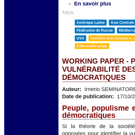
En savoir plus
TAGS:
Amérique Latine
Asie Centrale
Fédération de Russie
Méditerra
USA
Système international et st
Défense/Stratégie
WORKING PAPER - 
VULNÉRABILITÉ DE
DÉMOCRATIQUES
Auteur:
Irnerio SEMINATOR
Date de publication:
17/10/
Peuple, populisme e
démocratiques
Si la théorie de la socié
opposées pour identifier la v