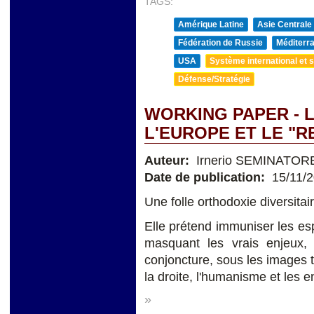
TAGS:
Amérique Latine
Asie Centrale
Fédération de Russie
Méditerra
USA
Système international et st
Défense/Stratégie
WORKING PAPER - L
L'EUROPE ET LE "
Auteur:
Irnerio SEMINATOR
Date de publication:
15/11/
Une folle orthodoxie diversitai
Elle prétend immuniser les espr
masquant les vrais enjeux, d
conjoncture, sous les images 
la droite, l'humanisme et les 
»