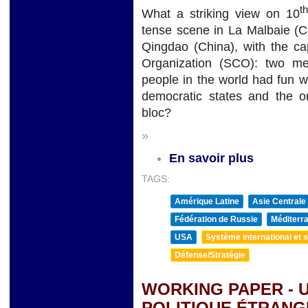
th
What a striking view on 10
tense scene in La Malbaie (C
Qingdao (China), with the c
Organization (SCO): two m
people in the world had fun w
democratic states and the o
bloc?
»
En savoir plus
TAGS:
Amérique Latine
Asie Centrale
Fédération de Russie
Méditerra
USA
Système international et st
Défense/Stratégie
WORKING PAPER - 
POLITIQUE ÉTRAN