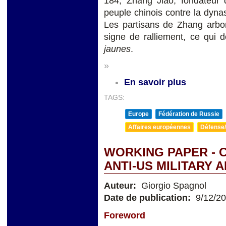
184, Zhang Jiao, fondateur d
peuple chinois contre la dyn
Les partisans de Zhang arbor
signe de ralliement, ce qui
jaunes
.
»
En savoir plus
TAGS:
Europe
Fédération de Russie
Affaires européennes
Défense/
WORKING PAPER - C
ANTI-US MILITARY 
Auteur:
Giorgio Spagnol
Date de publication:
9/12/2
Foreword