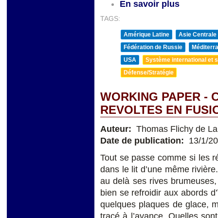
En savoir plus
TAGS:
Amérique Latine
Asie Centrale
Fédération de Russie
Méditerra
USA
Système international et st
Défense/Stratégie
WORKING PAPER - 
REVOLTES EN FUSI
Auteur:
Thomas Flichy de La
Date de publication:
13/1/2
Tout se passe comme si les rév
dans le lit d’une même rivière
au delà ses rives brumeuses,
bien se refroidir aux abords d
quelques plaques de glace, ma
tracé à l’avance. Quelles son