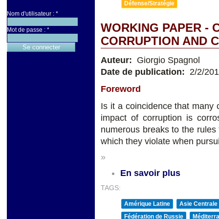
Défense/Stratégie
Nom d'utilisateur :
*
WORKING PAPER - 
Mot de passe :
*
CORRUPTION AND C
Auteur:
Giorgio Spagnol
Date de publication:
2/2/20
Foreword
Is it a coincidence that many 
impact of corruption is corr
numerous breaks to the rules t
which they violate when pursuin
»
En savoir plus
TAGS:
Amérique Latine
Asie Centrale
Fédération de Russie
Méditerra