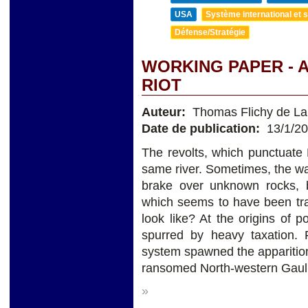
USA
Système international et st
Défense/Stratégie
WORKING PAPER - 
RIOT
Auteur:
Thomas Flichy de La
Date de publication:
13/1/2
The revolts, which punctuate 
same river. Sometimes, the wa
brake over unknown rocks, b
which seems to have been tra
look like? At the origins of 
spurred by heavy taxation.
system spawned the appariti
ransomed North-western Gaul b
»