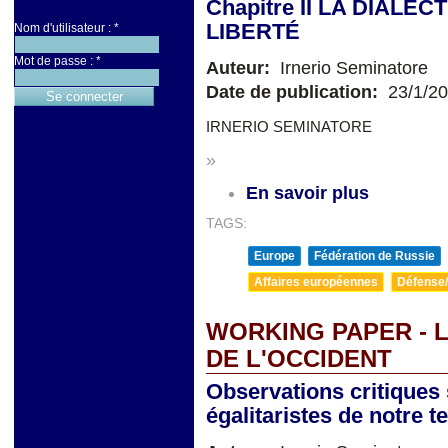
Chapitre II LA DIALE
LIBERTÉ
Nom d'utilisateur :
*
Mot de passe :
*
Auteur:
Irnerio Seminatore
Date de publication:
23/1/2
IRNERIO SEMINATORE
»
En savoir plus
TAGS:
Europe
Fédération de Russie
Affaires européennes
Défense/
WORKING PAPER - L
DE L'OCCIDENT
Observations critiques
égalitaristes de notre 