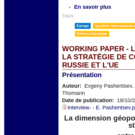
En savoir plus
TAGS:
Europe
Système international et
Défense/Stratégie
WORKING PAPER - 
LA STRATÉGIE DE 
RUSSIE ET L'UE
Présentation
Auteur:
Evgeny Pashentsev, 
Thomann
Date de publication:
18/10/
Interview- - E. Pashentsev.p
La dimension géopol
s