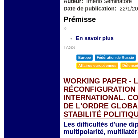
Auteur:
Irnerio Seminatore
Date de publication:
22/1/2
Prémisse
»
En savoir plus
TAGS:
Europe
Fédération de Russie
Affaires européennes
Défense/
WORKING PAPER - L
RÉCONFIGURATION
INTERNATIONAL. C
DE L'ORDRE GLOBA
STABILITÉ POLITIQ
Les difficultés d'une di
multipolarité, multilat