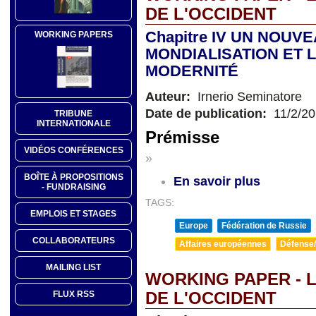
DE L'OCCIDENT
Chapitre IV UN NOUV
WORKING PAPERS
MONDIALISATION ET L
MODERNITÉ
Auteur:
Irnerio Seminatore
Date de publication:
11/2/2
TRIBUNE
INTERNATIONALE
Prémisse
VIDÉOS CONFÉRENCES
»
BOÎTE À PROPOSITIONS
En savoir plus
- FUNDRAISING
TAGS:
EMPLOIS ET STAGES
Europe
Fédération de Russie
COLLABORATEURS
Affaires européennes
Défense/
MAILING LIST
WORKING PAPER - L
FLUX RSS
DE L'OCCIDENT