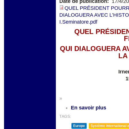
Date de publication:
17/4/2
QUEL PRÉSIDENT POURR
DIALOGUERA AVEC L’HISTO
I.Seminatore.pdf
QUEL PRÉSIDE
F
QUI DIALOGUERA AV
LA
Irne
1
»
En savoir plus
TAGS:
Europe
Système international et